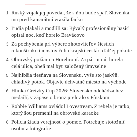
Ruský vojak jej povedal, že s ňou bude spať. Slovenka
1
mu pred kamarátmi vrazila facku
Ľudia plakali a modlili sa: Bývalý profesionálny hasič
2
opísal noc, keď horelo Braväcovo
Za pochybenia pri výbere zhotoviteľov šiestich
3
rekonštrukcií mostov čelia krajskí cestári ďalšej pokute
Obrovský požiar na Horehroní: Za pár minút horela
4
celá ulica, oheň mal byť založený úmyselne
Najhlbšia tiesňava na Slovensku, vyše sto jaskýň,
5
chladivý potok. Objavte úchvatné miesto na východe
Hlinka Gretzky Cup 2026: Slovensko odchádza bez
6
medailí, v zápase o bronz prehralo s Fínskom
Robbie Williams ovládol Lovestream. Z rebela je tatko,
7
ktorý šou premenil na obrovské karaoke
Polícia žiada verejnosť o pomoc. Potrebuje stotožniť
8
osobu z fotografie