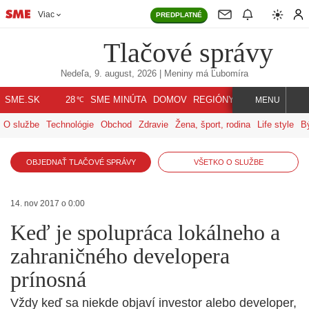
Viac
PREDPLATNÉ
Tlačové správy
Nedeľa, 9. august, 2026
| Meniny má
Ľubomíra
℃
SME.SK
SME MINÚTA
DOMOV
REGIÓNY
INDEX
SVET
28
MENU
O službe
Technológie
Obchod
Zdravie
Žena, šport, rodina
Life style
B
OBJEDNAŤ TLAČOVÉ SPRÁVY
VŠETKO O SLUŽBE
14. nov 2017 o 0:00
Keď je spolupráca lokálneho a
zahraničného developera
prínosná
Vždy keď sa niekde objaví investor alebo developer,