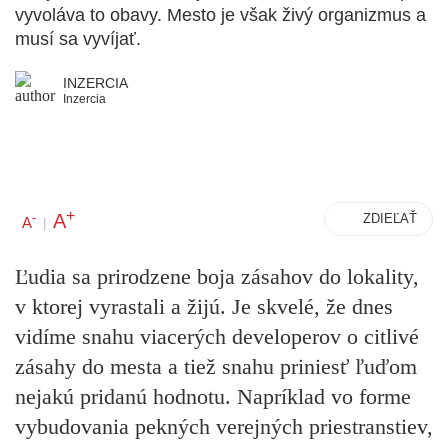
vyvoláva to obavy. Mesto je však živý organizmus a
musí sa vyvíjať.
INZERCIA
Inzercia
+
A
-
ZDIEĽAŤ
A
|
Ľudia sa prirodzene boja zásahov do lokality,
v ktorej vyrastali a žijú. Je skvelé, že dnes
vidíme snahu viacerých developerov o citlivé
zásahy do mesta a tiež snahu priniesť ľuďom
nejakú pridanú hodnotu. Napríklad vo forme
vybudovania pekných verejných priestranstiev,