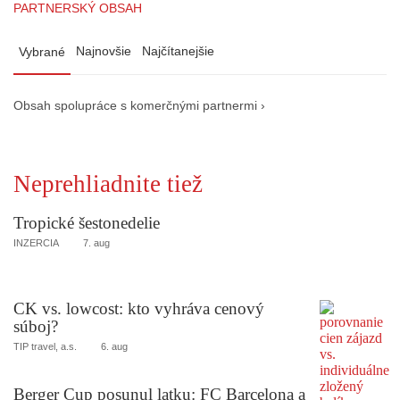
PARTNERSKÝ OBSAH
Najnovšie
Najčítanejšie
Vybrané
Obsah spolupráce s komerčnými partnermi ›
Neprehliadnite tiež
Tropické šestonedelie
INZERCIA
7. aug
CK vs. lowcost: kto vyhráva cenový
súboj?
TIP travel, a.s.
6. aug
Berger Cup posunul latku: FC Barcelona a