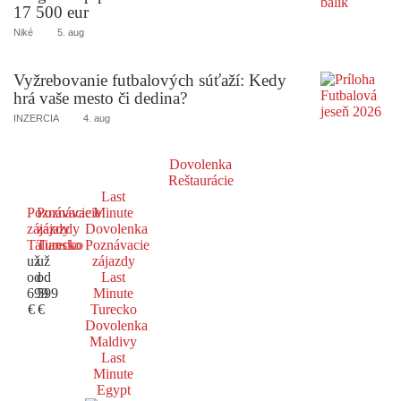
17 500 eur
Niké
5. aug
Vyžrebovanie futbalových súťaží: Kedy
hrá vaše mesto či dedina?
INZERCIA
4. aug
Dovolenka
Reštaurácie
Last
Poznávacie
Poznávacie
Minute
zájazdy
zájazdy
Dovolenka
Taliansko
Turecko
Poznávacie
už
už
zájazdy
od
od
Last
699
599
Minute
€
€
Turecko
Dovolenka
Maldivy
Last
Minute
Egypt