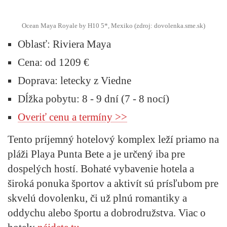
Ocean Maya Royale by H10 5*, Mexiko (zdroj: dovolenka.sme.sk)
Oblasť:
Riviera Maya
Cena:
od 1209 €
Doprava:
letecky z Viedne
Dĺžka pobytu:
8 - 9 dní (7 - 8 nocí)
Overiť cenu a termíny >>
Tento príjemný hotelový komplex leží priamo na
pláži Playa Punta Bete a je určený iba pre
dospelých hostí. Bohaté vybavenie hotela a
široká ponuka športov a aktivít sú prísľubom pre
skvelú dovolenku, či už plnú romantiky a
oddychu alebo športu a dobrodružstva. Viac o