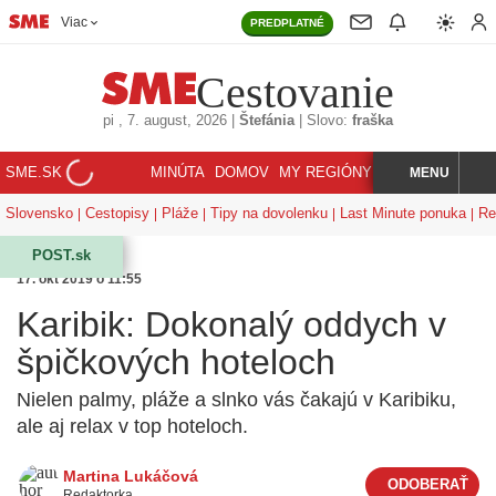
Viac
PREDPLATNÉ
Cestovanie
pi
, 7. august, 2026
|
Štefánia
|
Slovo:
fraška
SME.SK
MINÚTA
DOMOV
MY REGIÓNY
KORZÁR
MENU
INDEX
HĽADAJ
Slovensko
Cestopisy
Pláže
Tipy na dovolenku
Last Minute ponuka
Re
POST.sk
17. okt 2019 o 11:55
Karibik: Dokonalý oddych v
špičkových hoteloch
Nielen palmy, pláže a slnko vás čakajú v Karibiku,
ale aj relax v top hoteloch.
Martina Lukáčová
Redaktorka