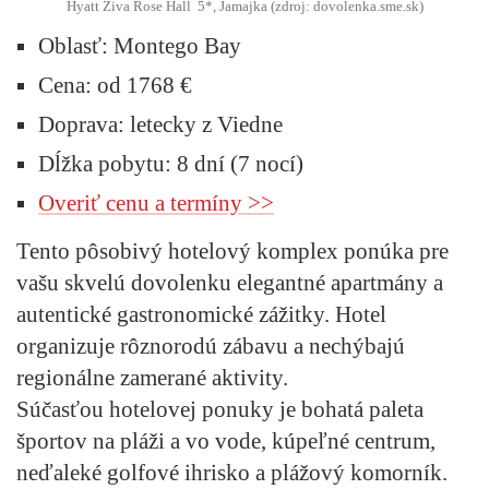
Hyatt Ziva Rose Hall 5*, Jamajka (zdroj: dovolenka.sme.sk)
Oblasť:
Montego Bay
Cena:
od 1768 €
Doprava:
letecky z Viedne
Dĺžka pobytu:
8 dní (7 nocí)
Overiť cenu a termíny >>
Tento pôsobivý hotelový komplex ponúka pre
vašu skvelú dovolenku elegantné apartmány a
autentické gastronomické zážitky. Hotel
organizuje rôznorodú zábavu a nechýbajú
regionálne zamerané aktivity.
Súčasťou hotelovej ponuky je bohatá paleta
športov na pláži a vo vode, kúpeľné centrum,
neďaleké golfové ihrisko a plážový komorník.