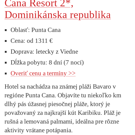
Cana Resort 2*,
Dominikánska republika
Oblasť:
Punta Cana
Cena:
od 1311 €
Doprava:
letecky z Viedne
Dĺžka pobytu:
8 dní (7 nocí)
Overiť cenu a termíny >>
Hotel sa nachádza na známej pláži Bavaro v
regióne Punta Cana. Objavíte tu niekoľko km
dlhý pás úžasnej piesočnej pláže, ktorý je
považovaný za najkrajší kút Karibiku. Pláž je
rušná a lemovaná palmami, ideálna pre rôzne
aktivity vrátane potápania.