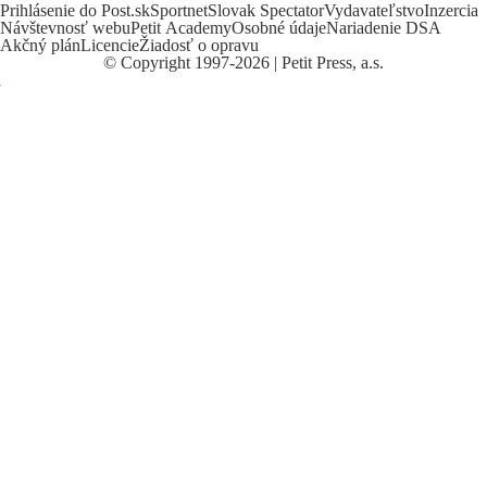
Prihlásenie do Post.sk
Sportnet
Slovak Spectator
Vydavateľstvo
Inzercia
Návštevnosť webu
Petit Academy
Osobné údaje
Nariadenie DSA
Akčný plán
Licencie
Žiadosť o opravu
©
Copyright
1997-2026 | Petit Press, a.s.