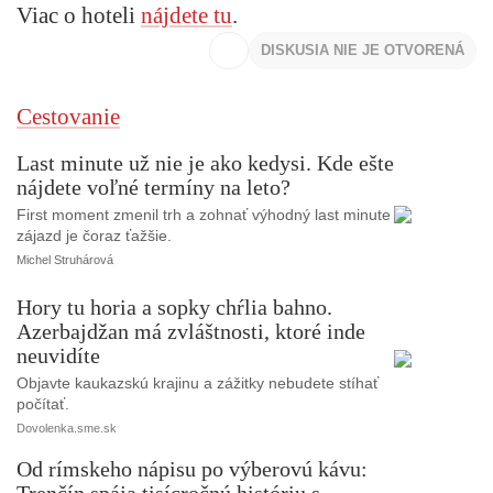
Viac o hoteli
nájdete tu
.
DISKUSIA NIE JE OTVORENÁ
Cestovanie
Last minute už nie je ako kedysi. Kde ešte
nájdete voľné termíny na leto?
First moment zmenil trh a zohnať výhodný last minute
zájazd je čoraz ťažšie.
Michel Struhárová
Hory tu horia a sopky chŕlia bahno.
Azerbajdžan má zvláštnosti, ktoré inde
neuvidíte
Objavte kaukazskú krajinu a zážitky nebudete stíhať
počítať.
Dovolenka.sme.sk
Od rímskeho nápisu po výberovú kávu:
Trenčín spája tisícročnú históriu s