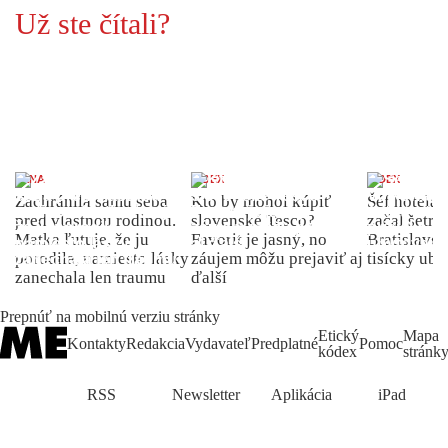
Už ste čítali?
ŽENA
INDEX
INDEX
Zachránila samu seba
Kto by mohol kúpiť
Šéf hotela
pred vlastnou rodinou.
slovenské Tesco?
začal šetriť
Matka ľutuje, že ju
Favorit je jasný, no
Bratislave p
porodila, namiesto lásky
záujem môžu prejaviť aj
tisícky ub
zanechala len traumu
ďalší
Prepnúť na mobilnú verziu stránky
Etický
Mapa
Kontakty
Redakcia
Vydavateľ
Predplatné
Pomoc
kódex
stránk
RSS
Newsletter
Aplikácia
iPad