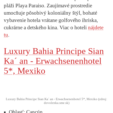
pláži Playa Paraiso. Zaujímavé prostredie
umocňuje pôsobivý koloniálny štýl, bohaté
vybavenie hotela vrátane golfového ihriska,
cukrárne a detského kina. Viac o hoteli
nájdete
tu
.
Luxury Bahia Principe Sian
Ka´ an - Erwachsenenhotel
5*, Mexiko
Luxury Bahia Principe Sian Ka´ an - Erwachsenenhotel 5*, Mexiko (zdroj:
dovolenka.sme.sk)
Oblasť:
Cancún