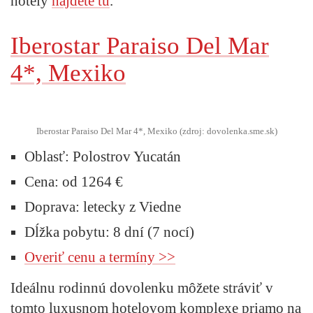
hotely
nájdete tu
.
Iberostar Paraiso Del Mar
4*, Mexiko
Iberostar Paraiso Del Mar 4*, Mexiko (zdroj: dovolenka.sme.sk)
Oblasť:
Polostrov Yucatán
Cena:
od 1264 €
Doprava:
letecky z Viedne
Dĺžka pobytu:
8 dní (7 nocí)
Overiť cenu a termíny >>
Ideálnu rodinnú dovolenku môžete stráviť v
tomto luxusnom hotelovom komplexe priamo na