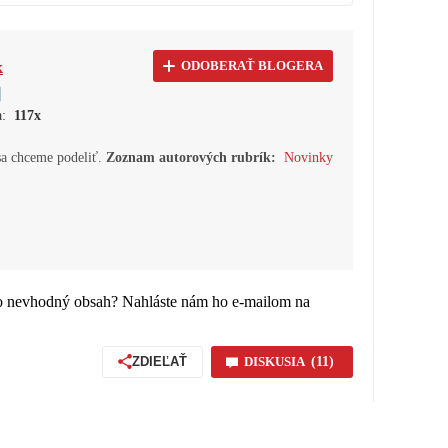
k
ODOBERAŤ BLOGERA
sa:
117x
 sa chceme podeliť.
Zoznam autorových rubrík:
Novinky
bo nevhodný obsah? Nahláste nám ho e-mailom na
ZDIEĽAŤ
DISKUSIA
(11)