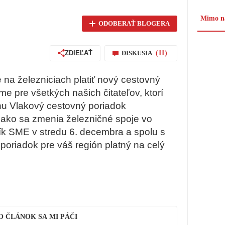
Mimo ná
ODOBERAŤ BLOGERA
ZDIEĽAŤ
DISKUSIA
(11)
na železniciach platiť nový cestovný
e pre všetkých našich čitateľov, ktorí
lohu Vlakový cestovný poriadok
 ako sa zmenia železničné spoje vo
ník SME v
stredu 6. decembra
a spolu s
poriadok pre váš región
platný na celý
O ČLÁNOK SA MI PÁČI