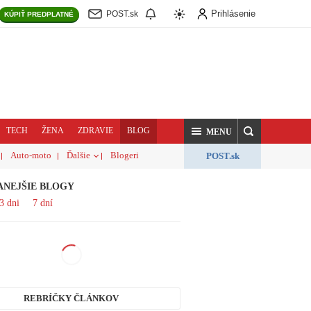
Prihlásenie
POST.sk
KÚPIŤ
PREDPLATNÉ
TECH
ŽENA
ZDRAVIE
BLOG
HĽADAJ
MENU
Auto-moto
Ďalšie
Blogeri
POST.sk
ANEJŠIE BLOGY
3 dni
7 dní
REBRÍČKY ČLÁNKOV