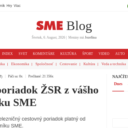
ník
Hry
Viac
Blog
Štvrtok, 6. August, 2026
|
Meniny má
Jozefína
INDEX
SVET
KOMENTÁRE
KULTÚRA
ŠPORT
VIDEO
AUTO
tika
Ekonomika
Spoločnosť
Cestovanie
Kultúra
Veda a technika
Páči sa: 0x
Prečítané: 21 356x
7
)
NAJČÍT
Dnes
poriadok ŽSR z vášho
íku SME
lezničný cestovný poriadok platný od
nníku SME.