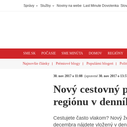
Správy
Služby
Noviny na webe
Last Minute Dovolenka
Slov
SME.SK
POČASIE
SME MINÚTA
DOMOV
REGIÓNY
Najnovšie články
Prémiové blogy
Populárni blogeri
Poli
30. nov 2017 o 11:08
(upravené
30. nov 2017 o 13:5
Nový cestovný 
regiónu v denn
Cestujete často vlakom? Nový že
decembra nájdete vložený v de