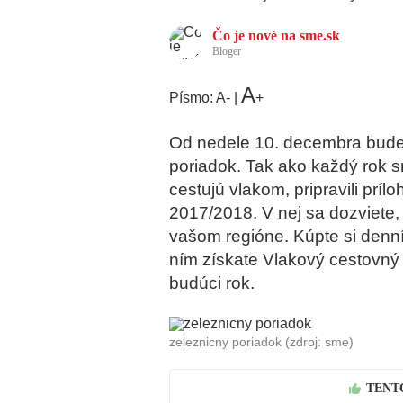
Čo je nové na sme.sk
Bloger
A
Písmo:
A
-
|
+
Od nedele 10. decembra bude 
poriadok. Tak ako každý rok sm
cestujú vlakom, pripravili prí
2017/2018. V nej sa dozviete,
vašom regióne. Kúpte si den
ním získate
Vlakový cestovný 
budúci rok.
zeleznicny poriadok
(zdroj: sme)
TENT