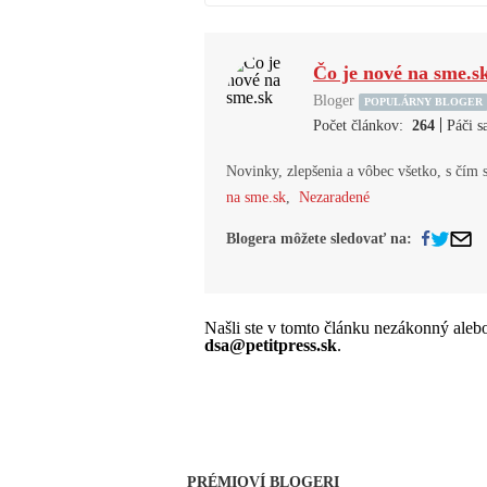
Čo je nové na sme.s
Bloger
POPULÁRNY BLOGER
|
Počet článkov:
264
Páči 
Novinky, zlepšenia a vôbec všetko, s čím
na sme.sk
,
Nezaradené
Blogera môžete sledovať na:
Našli ste v tomto článku nezákonný ale
dsa@petitpress.sk
.
PRÉMIOVÍ BLOGERI