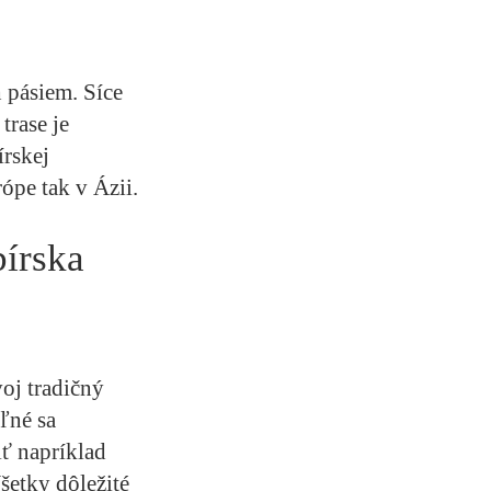
h pásiem. Síce
trase je
írskej
ópe tak v Ázii.
bírska
oj tradičný
ľné sa
ť napríklad
etky dôležité