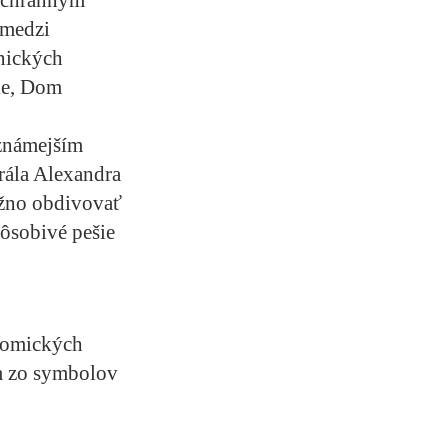
 medzi
nických
ke, Dom
jznámejším
rála Alexandra
ožno obdivovať
ôsobivé pešie
onomických
m zo symbolov