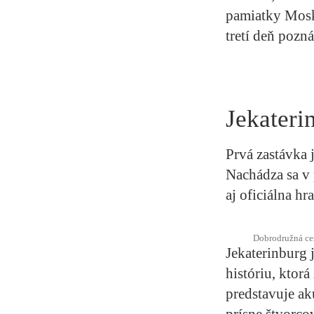
pamiatky Mosk
tretí deň pozn
Jekateri
Prvá zastávka
Nachádza sa v 
aj oficiálna h
Dobrodružná ces
Jekaterinburg 
históriu, ktor
predstavuje a
prísne štvorc