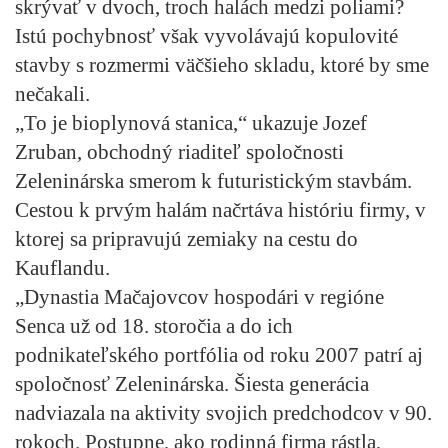
skrývať v dvoch, troch halách medzi poliami?
Istú pochybnosť však vyvolávajú kopulovité
stavby s rozmermi väčšieho skladu, ktoré by sme
nečakali.
„To je bioplynová stanica,“ ukazuje Jozef
Zruban, obchodný riaditeľ spoločnosti
Zeleninárska smerom k futuristickým stavbám.
Cestou k prvým halám načrtáva históriu firmy, v
ktorej sa pripravujú zemiaky na cestu do
Kauflandu.
„Dynastia Mačajovcov hospodári v regióne
Senca už od 18. storočia a do ich
podnikateľského portfólia od roku 2007 patrí aj
spoločnosť Zeleninárska. Šiesta generácia
nadviazala na aktivity svojich predchodcov v 90.
rokoch. Postupne, ako rodinná firma rástla,