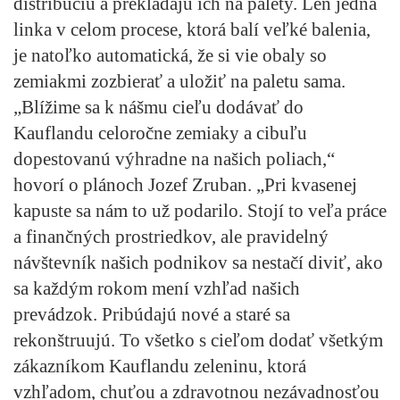
distribúciu a prekladajú ich na palety. Len jedna
linka v celom procese, ktorá balí veľké balenia,
je natoľko automatická, že si vie obaly so
zemiakmi zozbierať a uložiť na paletu sama.
„Blížime sa k nášmu cieľu dodávať do
Kauflandu celoročne zemiaky a cibuľu
dopestovanú výhradne na našich poliach,“
hovorí o plánoch Jozef Zruban. „Pri kvasenej
kapuste sa nám to už podarilo. Stojí to veľa práce
a finančných prostriedkov, ale pravidelný
návštevník našich podnikov sa nestačí diviť, ako
sa každým rokom mení vzhľad našich
prevádzok. Pribúdajú nové a staré sa
rekonštruujú. To všetko s cieľom dodať všetkým
zákazníkom Kauflandu zeleninu, ktorá
vzhľadom, chuťou a zdravotnou nezávadnosťou