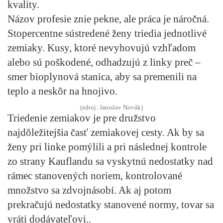
kvality.
Názov profesie znie pekne, ale práca je náročná.
Stopercentne sústredené ženy triedia jednotlivé
zemiaky. Kusy, ktoré nevyhovujú vzhľadom
alebo sú poškodené, odhadzujú z linky preč –
smer bioplynová stanica, aby sa premenili na
teplo a neskôr na hnojivo.
(zdroj: Jaroslav Novák)
Triedenie zemiakov je pre družstvo
najdôležitejšia časť zemiakovej cesty. Ak by sa
ženy pri linke pomýlili a pri následnej kontrole
zo strany Kauflandu sa vyskytnú nedostatky nad
rámec stanovených noriem, kontrolované
množstvo sa zdvojnásobí. Ak aj potom
prekračujú nedostatky stanovené normy, tovar sa
vráti dodávateľovi..