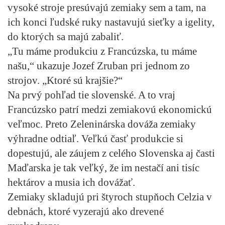
vysoké stroje presúvajú zemiaky sem a tam, na
ich konci ľudské ruky nastavujú sieťky a igelity,
do ktorých sa majú zabaliť.
„Tu máme produkciu z Francúzska, tu máme
našu,“ ukazuje Jozef Zruban pri jednom zo
strojov. „Ktoré sú krajšie?“
Na prvý pohľad tie slovenské. A to vraj
Francúzsko patrí medzi zemiakovú ekonomickú
veľmoc. Preto Zeleninárska dováža zemiaky
výhradne odtiaľ. Veľkú časť produkcie si
dopestujú, ale záujem z celého Slovenska aj časti
Maďarska je tak veľký, že im nestačí ani tisíc
hektárov a musia ich dovážať.
Zemiaky skladujú pri štyroch stupňoch Celzia v
debnách, ktoré vyzerajú ako drevené