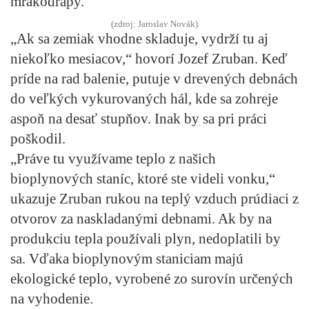
mrakodrapy.
(zdroj: Jaroslav Novák)
„Ak sa zemiak vhodne skladuje, vydrží tu aj
niekoľko mesiacov,“ hovorí Jozef Zruban. Keď
príde na rad balenie, putuje v drevených debnách
do veľkých vykurovaných hál, kde sa zohreje
aspoň na desať stupňov. Inak by sa pri práci
poškodil.
„Práve tu využívame teplo z našich
bioplynových staníc, ktoré ste videli vonku,“
ukazuje Zruban rukou na teplý vzduch prúdiaci z
otvorov za naskladanými debnami. Ak by na
produkciu tepla používali plyn, nedoplatili by
sa. Vďaka bioplynovým staniciam majú
ekologické teplo, vyrobené zo surovín určených
na vyhodenie.