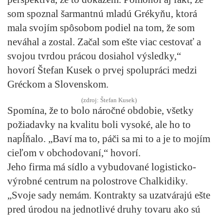
som spoznal šarmantnú mladú Grékyňu, ktorá
mala svojím spôsobom podiel na tom, že som
neváhal a zostal. Začal som ešte viac cestovať a
svojou tvrdou prácou dosiahol výsledky,“
hovorí Štefan Kusek o prvej spolupráci medzi
Gréckom a Slovenskom.
(zdroj: Štefan Kusek)
Spomína, že to bolo náročné obdobie, všetky
požiadavky na kvalitu boli vysoké, ale ho to
napĺňalo. „Baví ma to, páči sa mi to a je to mojím
cieľom v obchodovaní,“ hovorí.
Jeho firma má sídlo a vybudované logisticko-
výrobné centrum na polostrove Chalkidiky.
„Svoje sady nemám. Kontrakty sa uzatvárajú ešte
pred úrodou na jednotlivé druhy tovaru ako sú