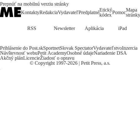
Prepnúť na mobilnú verziu stránky
Etický
Mapa
Kontakty
Redakcia
Vydavateľ
Predplatné
Pomoc
kódex
stránk
RSS
Newsletter
Aplikácia
iPad
Prihlásenie do Post.sk
Sportnet
Slovak Spectator
Vydavateľstvo
Inzercia
Návštevnosť webu
Petit Academy
Osobné údaje
Nariadenie DSA
Akčný plán
Licencie
Žiadosť o opravu
©
Copyright
1997-2026 | Petit Press, a.s.