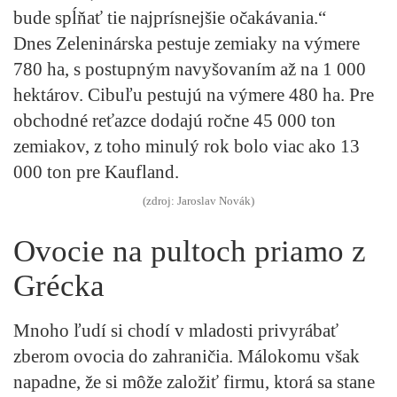
bude spĺňať tie najprísnejšie očakávania.“
Dnes Zeleninárska pestuje zemiaky na výmere
780 ha, s postupným navyšovaním až na 1 000
hektárov. Cibuľu pestujú na výmere 480 ha. Pre
obchodné reťazce dodajú ročne 45 000 ton
zemiakov, z toho minulý rok bolo viac ako 13
000 ton pre Kaufland.
(zdroj: Jaroslav Novák)
Ovocie na pultoch priamo z
Grécka
Mnoho ľudí si chodí v mladosti privyrábať
zberom ovocia do zahraničia. Málokomu však
napadne, že si môže založiť firmu, ktorá sa stane