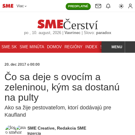
Viac
PREDPLATNÉ
Čerství
po
, 10. august, 2026
|
Vavrinec
|
Slovo:
paradox
SME.SK
SME MINÚTA
DOMOV
REGIÓNY
INDEX
SVET
MENU
ŠPORT
K
HĽADAJ
20. dec 2017 o 00:00
Čo sa deje s ovocím a
zeleninou, kým sa dostanú
na pulty
Ako sa žije pestovateľom, ktorí dodávajú pre
Kaufland
SME Creative
,
Redakcia SME
Inzercia