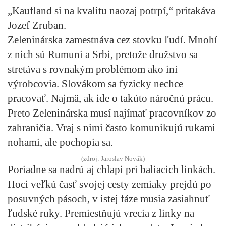
„Kaufland si na kvalitu naozaj potrpí,“ pritakáva
Jozef Zruban.
Zeleninárska zamestnáva cez stovku ľudí. Mnohí
z nich sú Rumuni a Srbi, pretože družstvo sa
stretáva s rovnakým problémom ako iní
výrobcovia. Slovákom sa fyzicky nechce
pracovať. Najmä, ak ide o takúto náročnú prácu.
Preto Zeleninárska musí najímať pracovníkov zo
zahraničia. Vraj s nimi často komunikujú rukami
nohami, ale pochopia sa.
(zdroj: Jaroslav Novák)
Poriadne sa nadrú aj chlapi pri baliacich linkách.
Hoci veľkú časť svojej cesty zemiaky prejdú po
posuvných pásoch, v istej fáze musia zasiahnuť
ľudské ruky. Premiestňujú vrecia z linky na