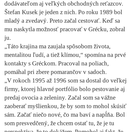
dodávateľom aj veľkých obchodných reťazcov.
Štefan Kusek je jeden z nich. Po roku 1989 bol
mladý a zvedavý. Preto začal cestovať. Keď sa
mu naskytla možnosť pracovať v Grécku, zobral
ju.
„Táto krajina ma zaujala spôsobom života,
mentalitou ľudí, a tiež klímou,“ spomína na prvé
kontakty s Gréckom. Pracoval na poliach,
pomáhal pri zbere pomarančov v sadoch.
„V rokoch 1995 až 1996 som sa dostal do veľkej
firmy, ktorej hlavné portfólio bolo pestovanie aj
predaj ovocia a zeleniny. Začal som sa vážne
zaoberať myšlienkou, že by som to mohol skúsiť
sám. Začať niečo nové, čo ma baví a napĺňa. Bol
som presvedčený, že chcem ostať tu, že je tu
perspektíva, že to dokážem. Pomohol aj fakt, že