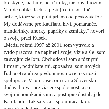
broskyne, marhule, nektárinky, melóny, hrozno.
V iných oblastiach sa pestujú citrusy a iné
artikle, ktoré sa kupujú priamo od pestovateľov.
My dodávame pre Kaufland kivi, pomaranče,
mandarínky, uhorky, papriky a zemiaky,“ hovorí
o svojej práci Kusek.
„Medzi rokmi 1997 až 2001 som vytrvalo a
tvrdo pracoval na naplnení svojej vízie a šiel som
za svojím cieľom. Obchodoval som s rôznymi
firmami, podnikateľmi, spoznával som nových
ľudí a otvárali sa predo mnou nové možnosti
spolupráce. V tom čase som už na Slovensko
dodával tovar pre viaceré spoločnosti a so
svojimi ponukami som sa postupne dostal aj do
Kauflandu. Tak sa začala spolupráca, ktorá
pretrváva dodnes,“ dodáva.