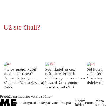
Už ste čítali?
INDEX
DOMOV
INDEX
Kto by mohol kúpiť
Podnikateľ sa cez
Šéf hotela
slovenské Tesco?
reštitúcie dostal k
začal šetriť
Favorit je jasný, no
miliónovým pozemkom.
Bratislave p
záujem môžu prejaviť aj
Priznal, že o pomoc
tisícky ub
ďalší
žiadal aj šéfa SIS
Prepnúť na mobilnú verziu stránky
Etický
Mapa
Kontakty
Redakcia
Vydavateľ
Predplatné
Pomoc
kódex
stránk