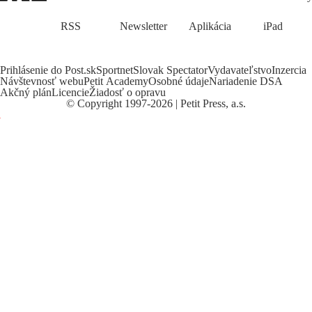
RSS
Newsletter
Aplikácia
iPad
Prihlásenie do Post.sk
Sportnet
Slovak Spectator
Vydavateľstvo
Inzercia
Návštevnosť webu
Petit Academy
Osobné údaje
Nariadenie DSA
Akčný plán
Licencie
Žiadosť o opravu
©
Copyright
1997-2026 | Petit Press, a.s.