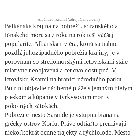
Albánsko, Ksamil (zdroj: Canva.com)
Balkánska krajina na pobreží Jadranského a
Iónskeho mora sa z roka na rok teší väčšej
popularite. Albánska riviéra, ktorá sa tiahne
pozdĺž juhozápadného pobrežia krajiny, je v
porovnaní so stredomorskými letoviskami stále
relatívne neobjavená a cenovo dostupná. V
letovisku Ksamil na hranici národného parku
Butrint objavíte nádherné pláže s jemným bielym
pieskom a kúpanie v tyrkysovom mori v
pokojných zátokách.
Pobrežné mesto Sarandë je vstupná brána na
grécky ostrov Korfu. Práve odtiaľto premávajú
niekoľkokrát denne trajekty a rýchlolode. Mesto