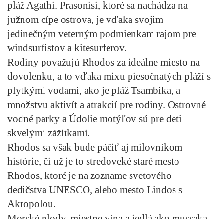
pláž Agathi. Prasonisi, ktoré sa nachádza na
južnom cípe ostrova, je vďaka svojim
jedinečným veterným podmienkam rajom pre
windsurfistov a kitesurferov.
Rodiny považujú Rhodos za ideálne miesto na
dovolenku, a to vďaka mixu piesočnatých pláží s
plytkými vodami, ako je pláž Tsambika, a
množstvu aktivít a atrakcií pre rodiny. Ostrovné
vodné parky a Údolie motýľov sú pre deti
skvelými zážitkami.
Rhodos sa však bude páčiť aj milovníkom
histórie, či už je to stredoveké staré mesto
Rhodos, ktoré je na zozname svetového
dedičstva UNESCO, alebo mesto Lindos s
Akropolou.
Morské plody, miestne vína a jedlá ako mussaka