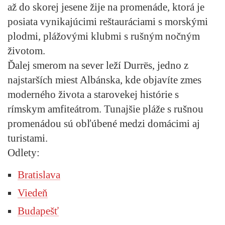
až do skorej jesene žije na promenáde, ktorá je
posiata vynikajúcimi reštauráciami s morskými
plodmi, plážovými klubmi s rušným nočným
životom.
Ďalej smerom na sever leží Durrës, jedno z
najstarších miest Albánska, kde objavíte zmes
moderného života a starovekej histórie s
rímskym amfiteátrom. Tunajšie pláže s rušnou
promenádou sú obľúbené medzi domácimi aj
turistami.
Odlety:
Bratislava
Viedeň
Budapešť