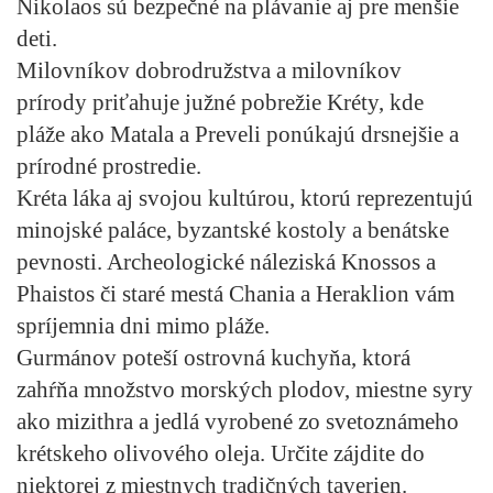
Nikolaos sú bezpečné na plávanie aj pre menšie
deti.
Milovníkov dobrodružstva a milovníkov
prírody priťahuje južné pobrežie Kréty, kde
pláže ako Matala a Preveli ponúkajú drsnejšie a
prírodné prostredie.
Kréta láka aj svojou kultúrou, ktorú reprezentujú
minojské paláce, byzantské kostoly a benátske
pevnosti. Archeologické náleziská Knossos a
Phaistos či staré mestá Chania a Heraklion vám
spríjemnia dni mimo pláže.
Gurmánov poteší ostrovná kuchyňa, ktorá
zahŕňa množstvo morských plodov, miestne syry
ako mizithra a jedlá vyrobené zo svetoznámeho
krétskeho olivového oleja. Určite zájdite do
niektorej z miestnych tradičných taverien.