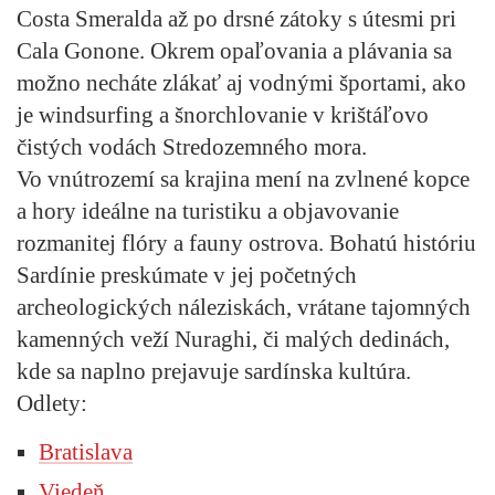
Costa Smeralda až po drsné zátoky s útesmi pri
Cala Gonone. Okrem opaľovania a plávania sa
možno necháte zlákať aj vodnými športami, ako
je windsurfing a šnorchlovanie v krištáľovo
čistých vodách Stredozemného mora.
Vo vnútrozemí sa krajina mení na zvlnené kopce
a hory ideálne na turistiku a objavovanie
rozmanitej flóry a fauny ostrova. Bohatú históriu
Sardínie preskúmate v jej početných
archeologických náleziskách, vrátane tajomných
kamenných veží Nuraghi, či malých dedinách,
kde sa naplno prejavuje sardínska kultúra.
Odlety:
Bratislava
Viedeň