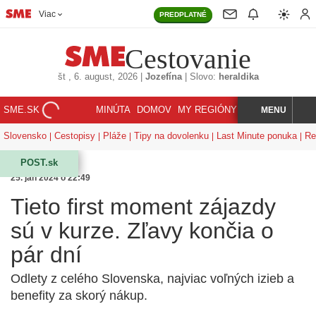
Viac
PREDPLATNÉ
Cestovanie
št
, 6. august, 2026
|
Jozefína
|
Slovo:
heraldika
SME.SK
MINÚTA
DOMOV
MY REGIÓNY
KORZÁR
MENU
INDEX
HĽADAJ
Slovensko
Cestopisy
Pláže
Tipy na dovolenku
Last Minute ponuka
Re
POST.sk
25. jan 2024 o 22:49
Tieto first moment zájazdy
sú v kurze. Zľavy končia o
pár dní
Odlety z celého Slovenska, najviac voľných izieb a
benefity za skorý nákup.