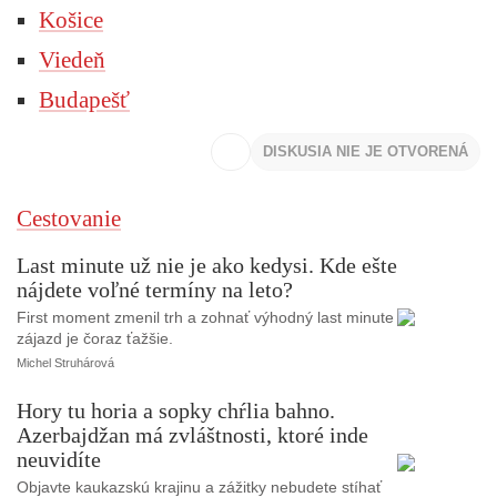
Košice
Viedeň
Budapešť
DISKUSIA NIE JE OTVORENÁ
Cestovanie
Last minute už nie je ako kedysi. Kde ešte
nájdete voľné termíny na leto?
First moment zmenil trh a zohnať výhodný last minute
zájazd je čoraz ťažšie.
Michel Struhárová
Hory tu horia a sopky chŕlia bahno.
Azerbajdžan má zvláštnosti, ktoré inde
neuvidíte
Objavte kaukazskú krajinu a zážitky nebudete stíhať