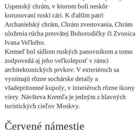
Uspenský chrám
, v ktorom boli neskôr
korunovaní ruskí cári. K ďalším patrí
Archanielský chrám, Chrám zvestovania, Chrám
uloženia rúcha presvätej Bohorodičky či Zvonica
Ivana Veľkého.
Kremeľ bol sídlom ruských panovníkom a tomu
zodpovedá aj jeho veľkoleposť v rámci
architektonických prvkov. V exteriéroch sa
vynímajú rôzne
sochárske detaily a
všadeprítomné kupoly
, v interiéroch rôzne ikony
viery. Návšteva Kremľa je jedným z hlavných
turistických cieľov Moskvy.
Červené námestie