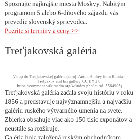
Spoznajte najkrajšie miesta Moskvy. Nabitým
programom
5 alebo 6-dňového zájazdu
vás
prevedie
slovenský sprievodca
.
Pozrite si termíny a ceny >>
Treťjakovská galéria
Vstup do Treťjakovskej galérie (zdroj: Autor: Andrey from Russia –
Tretyakov and his gallery, CC BY 2.0,
https://commons.wikimedia.org/w/index.php?curid=5564905)
Treťjakovská galéria začala svoju históriu v roku
1856 a predstavuje
najvýznamnejšiu a najväčšiu
galériu ruského výtvarného umenia
na svete.
Zbierka obsahuje viac ako 150 tisíc exponátov a
neustále sa rozširuje.
Galéria bola založená ruským obchodníkom