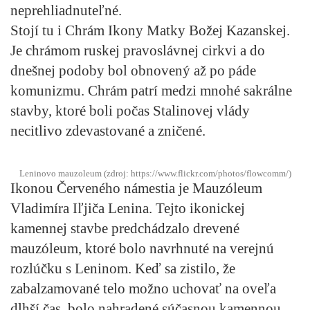
neprehliadnuteľné.
Stojí tu i
Chrám Ikony Matky Božej Kazanskej.
Je chrámom ruskej pravoslávnej cirkvi a do
dnešnej podoby bol obnovený až po páde
komunizmu. Chrám patrí medzi mnohé sakrálne
stavby, ktoré boli počas Stalinovej vlády
necitlivo zdevastované a zničené.
Leninovo mauzoleum (zdroj: https://www.flickr.com/photos/flowcomm/)
Ikonou Červeného námestia je
Mauzóleum
Vladimíra Iľjiča Lenina
. Tejto ikonickej
kamennej stavbe predchádzalo drevené
mauzóleum, ktoré bolo navrhnuté na verejnú
rozlúčku s Leninom. Keď sa zistilo, že
zabalzamované telo možno uchovať na oveľa
dlhší čas, bolo nahradené súčasnou kamennou