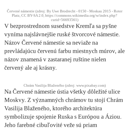
Červené námestie (zdroj: By Uwe Brodrecht - 0150 - Moskau 2015 - Roter
Platz, CC BY-SA 2.0, https://commons.wikimedia.org/w/index.php?
curid=56693561)
V bezprostrednom susedstve Kremľa
sa pyšne
vyníma najslávnejšie ruské štvorcové námestie.
Názov Červené námestie sa neviaže na
prevládajúcu červenú farbu miestnych múrov, ale
názov znamená v zastaranej ruštine nielen
červený ale aj krásny.
Chrám Vasilija Blaženého (zdroj: www.pixabay.com)
Na Červené námestie ústia všetky dôležité ulice
Moskvy. Z významných chrámov tu stojí
Chrám
Vasilija Blaženého
, ktorého architektúra
symbolizuje spojenie Ruska s Európou a Áziou.
Jeho farebné cibuľovité veže sú priam