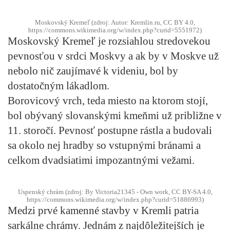
Moskovský Kremeľ (zdroj: Autor: Kremlin.ru, CC BY 4.0,
https://commons.wikimedia.org/w/index.php?curid=5551972)
Moskovský Kremeľ
je rozsiahlou
stredovekou
pevnosťou
v srdci Moskvy a ak by v Moskve už
nebolo nič zaujímavé k videniu, bol by
dostatočným lákadlom.
Borovicový vrch, teda miesto na ktorom stojí,
bol obývaný slovanskými kmeňmi už približne v
11. storočí. Pevnosť postupne rástla a budovali
sa okolo nej
hradby so vstupnými bránami a
celkom dvadsiatimi impozantnými vežami.
Uspenský chrám (zdroj: By Victoria21345 - Own work, CC BY-SA 4.0,
https://commons.wikimedia.org/w/index.php?curid=51886993)
Medzi prvé kamenné stavby v Kremli patria
sarkálne chrámy. Jednám z najdôležitejších je