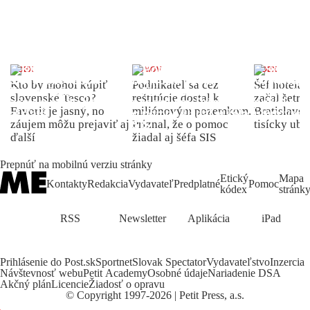
INDEX
DOMOV
INDEX
Kto by mohol kúpiť
Podnikateľ sa cez
Šéf hotela
slovenské Tesco?
reštitúcie dostal k
začal šetriť
Favorit je jasný, no
miliónovým pozemkom.
Bratislave p
záujem môžu prejaviť aj
Priznal, že o pomoc
tisícky ub
ďalší
žiadal aj šéfa SIS
Prepnúť na mobilnú verziu stránky
Etický
Mapa
Kontakty
Redakcia
Vydavateľ
Predplatné
Pomoc
kódex
stránk
RSS
Newsletter
Aplikácia
iPad
Prihlásenie do Post.sk
Sportnet
Slovak Spectator
Vydavateľstvo
Inzercia
Návštevnosť webu
Petit Academy
Osobné údaje
Nariadenie DSA
Akčný plán
Licencie
Žiadosť o opravu
©
Copyright
1997-2026 | Petit Press, a.s.