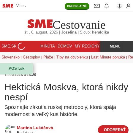
Viac
PREDPLATNÉ
Cestovanie
št
, 6. august, 2026
|
Jozefína
|
Slovo:
heraldika
SME.SK
MINÚTA
DOMOV
MY REGIÓNY
KORZÁR
MENU
INDEX
HĽADAJ
Slovensko
Cestopisy
Pláže
Tipy na dovolenku
Last Minute ponuka
Re
POST.sk
7. feb 2018 o 18:20
Hektická Moskva, ktorá nikdy
nespí
Spoznajte zákutia ruskej metropoly, ktorá spája
modernosť a veľký kus histórie.
Martina Lukáčová
Redaktorka