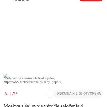
Nikdy nespiaca metropola Ruska (zdroj:
https://www.flickr.com/photos/harry_popoff/)
A
+
A
DISKUSIA NIE JE OTVORENÁ
-
|
Moskva slávi svoje výročie založenia 4.