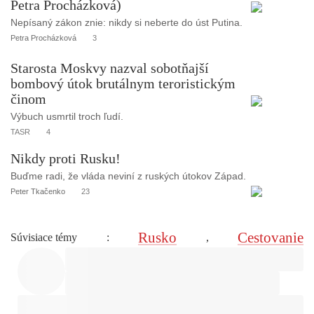
Petra Procházková)
Nepísaný zákon znie: nikdy si neberte do úst Putina.
Petra Procházková
3
Starosta Moskvy nazval sobotňajší
bombový útok brutálnym teroristickým
činom
Výbuch usmrtil troch ľudí.
TASR
4
Nikdy proti Rusku!
Buďme radi, že vláda neviní z ruských útokov Západ.
Peter Tkačenko
23
Rusko
Cestovanie
Súvisiace témy
:
,