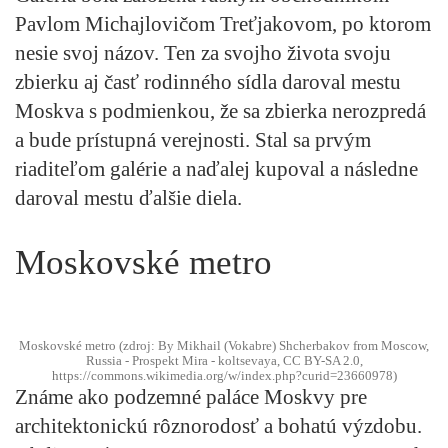
Pavlom Michajlovičom Treťjakovom, po ktorom
nesie svoj názov. Ten za svojho života svoju
zbierku aj časť rodinného sídla daroval mestu
Moskva s podmienkou, že sa zbierka nerozpredá
a bude prístupná verejnosti. Stal sa prvým
riaditeľom galérie a naďalej kupoval a následne
daroval mestu ďalšie diela.
Moskovské metro
Moskovské metro (zdroj: By Mikhail (Vokabre) Shcherbakov from Moscow,
Russia - Prospekt Mira - koltsevaya, CC BY-SA 2.0,
https://commons.wikimedia.org/w/index.php?curid=23660978)
Známe ako podzemné paláce Moskvy pre
architektonickú rôznorodosť a bohatú výzdobu.