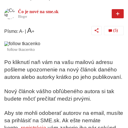
Čo je nové na sme.sk
Bloger
A
(5)
Písmo:
A
-
|
+
follow tkacenko
Po kliknutí naň vám na vašu mailovú adresu
pošleme upozornenie na nový článok daného
autora alebo autorky krátko po jeho publikovaní.
Nový článok vášho obľúbeného autora si tak
budete môcť prečítať medzi prvými.
Aby ste mohli odoberať autorov na email, musíte
sa prihlásiť na SME.sk. Ak ešte nemáte
konto,
registrácia
vám zaberie iba pár sekúnd.