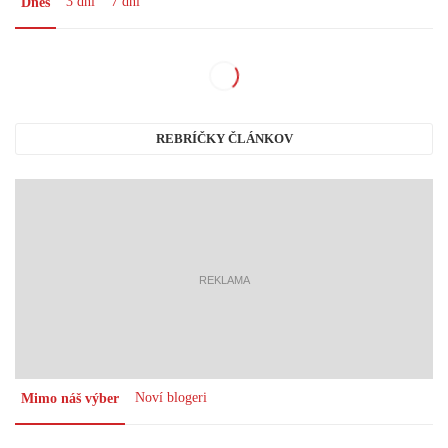
3 dni
7 dní
Dnes
REBRÍČKY ČLÁNKOV
reklama
Noví blogeri
Mimo náš výber