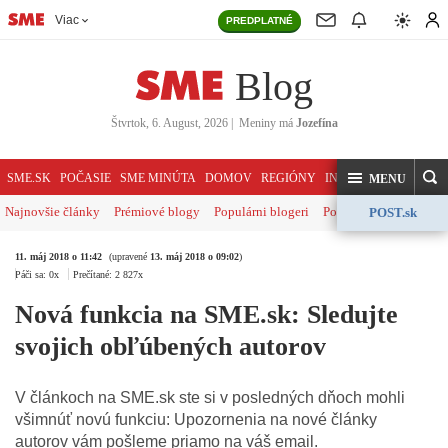
Viac
PREDPLATNÉ
Blog
Štvrtok, 6. August, 2026
|
Meniny má
Jozefína
HĽADAJ
SME.SK
POČASIE
SME MINÚTA
DOMOV
REGIÓNY
INDEX
SVET
KOME
MENU
Najnovšie články
Prémiové blogy
Populárni blogeri
Politika
Ekonomika
POST.sk
11. máj 2018 o 11:42
(upravené
13. máj 2018 o 09:02
)
Páči sa: 0x
Prečítané: 2 827x
Nová funkcia na SME.sk: Sledujte
svojich obľúbených autorov
V článkoch na SME.sk ste si v posledných dňoch mohli
všimnúť novú funkciu: Upozornenia na nové články
autorov vám pošleme priamo na váš email.