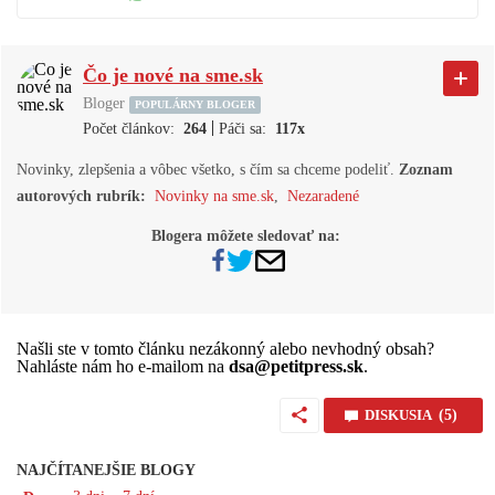
Čo je nové na sme.sk
Bloger
POPULÁRNY BLOGER
|
Počet článkov:
264
Páči sa:
117x
Novinky, zlepšenia a vôbec všetko, s čím sa chceme podeliť.
Zoznam
autorových rubrík:
Novinky na sme.sk
,
Nezaradené
Blogera môžete sledovať na:
Našli ste v tomto článku nezákonný alebo nevhodný obsah?
Nahláste nám ho e-mailom na
dsa@petitpress.sk
.
DISKUSIA
(5)
NAJČÍTANEJŠIE BLOGY