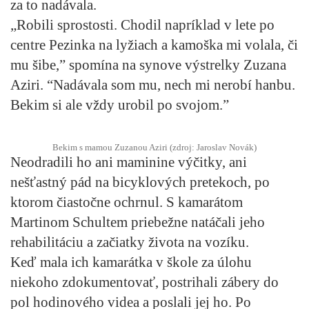
za to nadávala.
„Robili sprostosti. Chodil napríklad v lete po
centre Pezinka na lyžiach a kamoška mi volala, či
mu šibe,” spomína na synove výstrelky Zuzana
Aziri. “Nadávala som mu, nech mi nerobí hanbu.
Bekim si ale vždy urobil po svojom.”
Bekim s mamou Zuzanou Aziri (zdroj: Jaroslav Novák)
Neodradili ho ani maminine výčitky, ani
nešťastný pád na bicyklových pretekoch, po
ktorom čiastočne ochrnul. S kamarátom
Martinom Schultem priebežne natáčali jeho
rehabilitáciu a začiatky života na vozíku.
Keď mala ich kamarátka v škole za úlohu
niekoho zdokumentovať, postrihali zábery do
pol hodinového videa a poslali jej ho. Po