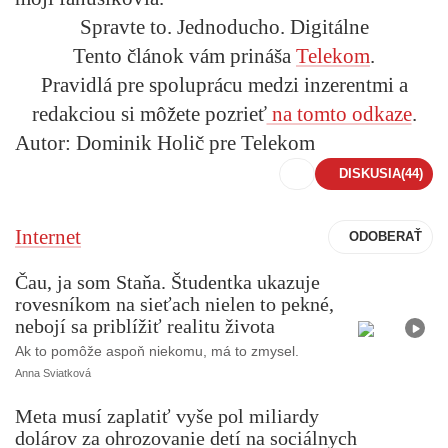
Spravte to. Jednoducho. Digitálne
Tento článok vám prináša
Telekom
.
Pravidlá pre spoluprácu medzi inzerentmi a
redakciou si môžete pozrieť
na tomto odkaze
.
Autor: Dominik Holič pre Telekom
DISKUSIA
(44)
Internet
Čau, ja som Staňa. Študentka ukazuje
rovesníkom na sieťach nielen to pekné,
V
i
nebojí sa priblížiť realitu života
d
e
Ak to pomôže aspoň niekomu, má to zmysel.
o
Anna Sviatková
Meta musí zaplatiť vyše pol miliardy
dolárov za ohrozovanie detí na sociálnych