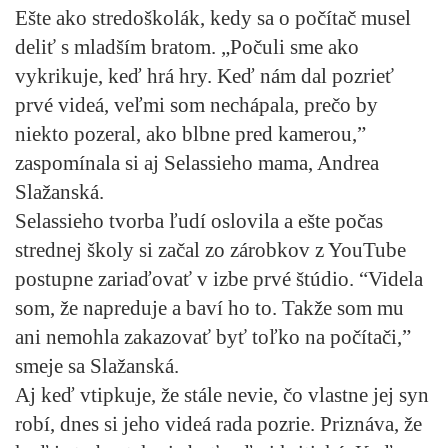
Ešte ako stredoškolák, kedy sa o počítač musel
deliť s mladším bratom. „Počuli sme ako
vykrikuje, keď hrá hry. Keď nám dal pozrieť
prvé videá, veľmi som nechápala, prečo by
niekto pozeral, ako blbne pred kamerou,”
zaspomínala si aj Selassieho mama, Andrea
Slažanská.
Selassieho tvorba ľudí oslovila a ešte počas
strednej školy si začal zo zárobkov z YouTube
postupne zariaďovať v izbe prvé štúdio. “Videla
som, že napreduje a baví ho to. Takže som mu
ani nemohla zakazovať byť toľko na počítači,”
smeje sa Slažanská.
Aj keď vtipkuje, že stále nevie, čo vlastne jej syn
robí, dnes si jeho videá rada pozrie. Priznáva, že