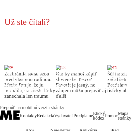
Už ste čítali?
ŽENA
INDEX
INDEX
Zachránila samu seba
Kto by mohol kúpiť
Šéf hotela
pred vlastnou rodinou.
slovenské Tesco?
začal šetriť
Matka ľutuje, že ju
Favorit je jasný, no
Bratislave p
porodila, namiesto lásky
záujem môžu prejaviť aj
tisícky ub
zanechala len traumu
ďalší
Prepnúť na mobilnú verziu stránky
Etický
Mapa
Kontakty
Redakcia
Vydavateľ
Predplatné
Pomoc
kódex
stránk
RSS
Newsletter
Aplikácia
iPad