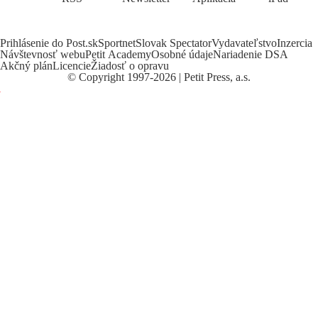
Prihlásenie do Post.sk
Sportnet
Slovak Spectator
Vydavateľstvo
Inzercia
Návštevnosť webu
Petit Academy
Osobné údaje
Nariadenie DSA
Akčný plán
Licencie
Žiadosť o opravu
©
Copyright
1997-2026 | Petit Press, a.s.