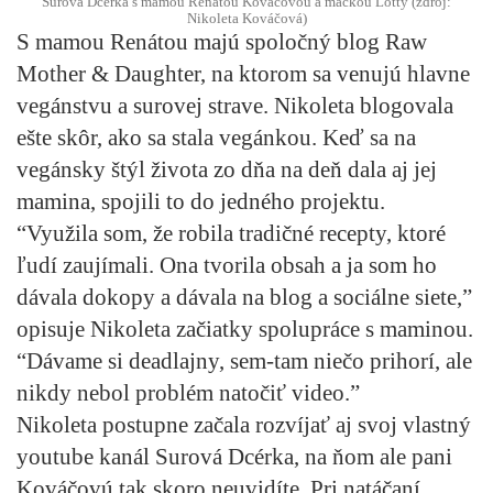
Surová Dcérka s mamou Renátou Kováčovou a mačkou Lotty (zdroj:
Nikoleta Kováčová)
S mamou Renátou majú spoločný blog Raw
Mother & Daughter, na ktorom sa venujú hlavne
vegánstvu a surovej strave. Nikoleta blogovala
ešte skôr, ako sa stala vegánkou. Keď sa na
vegánsky štýl života zo dňa na deň dala aj jej
mamina, spojili to do jedného projektu.
“Využila som, že robila tradičné recepty, ktoré
ľudí zaujímali. Ona tvorila obsah a ja som ho
dávala dokopy a dávala na blog a sociálne siete,”
opisuje Nikoleta začiatky spolupráce s maminou.
“Dávame si deadlajny, sem-tam niečo prihorí, ale
nikdy nebol problém natočiť video.”
Nikoleta postupne začala rozvíjať aj svoj vlastný
youtube kanál Surová Dcérka, na ňom ale pani
Kováčovú tak skoro neuvidíte. Pri natáčaní