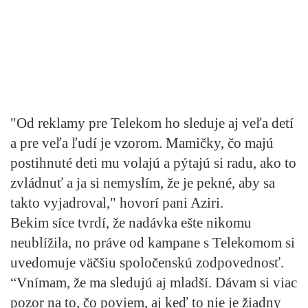
"Od reklamy pre Telekom ho sleduje aj veľa detí
a pre veľa ľudí je vzorom. Mamičky, čo majú
postihnuté deti mu volajú a pýtajú si radu, ako to
zvládnuť a ja si nemyslím, že je pekné, aby sa
takto vyjadroval," hovorí pani Aziri.
Bekim síce tvrdí, že nadávka ešte nikomu
neublížila, no práve od kampane s Telekomom si
uvedomuje väčšiu spoločenskú zodpovednosť.
“Vnímam, že ma sledujú aj mladší. Dávam si viac
pozor na to, čo poviem, aj keď to nie je žiadny