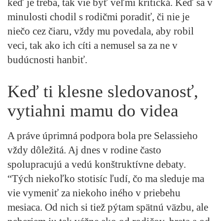
keď je treba, tak vie byť veľmi kritická. Keď sa v
minulosti chodil s rodičmi poradiť, či nie je
niečo cez čiaru, vždy mu povedala, aby robil
veci, tak ako ich cíti a nemusel sa za ne v
budúcnosti hanbiť.
Keď ti klesne sledovanosť,
vytiahni mamu do videa
A práve úprimná podpora bola pre Selassieho
vždy dôležitá. Aj dnes v rodine často
spolupracujú a vedú konštruktívne debaty.
“Tých niekoľko stotisíc ľudí, čo ma sleduje ma
vie vymeniť za niekoho iného v priebehu
mesiaca. Od nich si tiež pýtam spätnú väzbu, ale