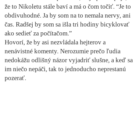
že to Nikoletu stále baví a má o čom točiť. “Je to
obdivuhodné. Ja by som na to nemala nervy, ani
čas. Radšej by som sa išla tri hodiny bicyklovať
ako sedieť za počítačom.”
Hovorí, že by asi nezvládala hejterov a
nenávistné komenty. Nerozumie prečo ľudia
nedokážu odlišný názor vyjadriť slušne, a keď sa
im niečo nepáči, tak to jednoducho neprestanú
pozerať.