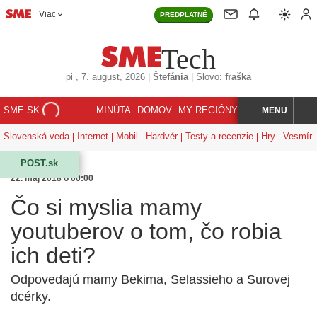
Viac
PREDPLATNÉ
Tech
pi
, 7. august, 2026
|
Štefánia
|
Slovo:
fraška
SME.SK
MINÚTA
DOMOV
MY REGIÓNY
KORZÁR
MENU
INDEX
HĽADAJ
Slovenská veda
Internet
Mobil
Hardvér
Testy a recenzie
Hry
Vesmír
POST.sk
22. máj 2018 o 00:00
Čo si myslia mamy
youtuberov o tom, čo robia
ich deti?
Odpovedajú mamy Bekima, Selassieho a Surovej
dcérky.