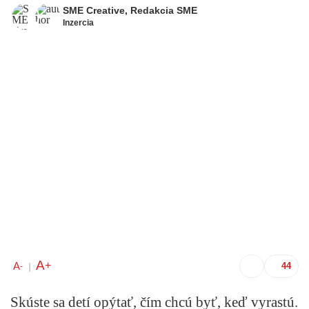
SME Creative
,
Redakcia SME
Inzercia
A
+
A
-
|
Skúste sa detí opýtať, čím chcú byť, keď vyrastú.