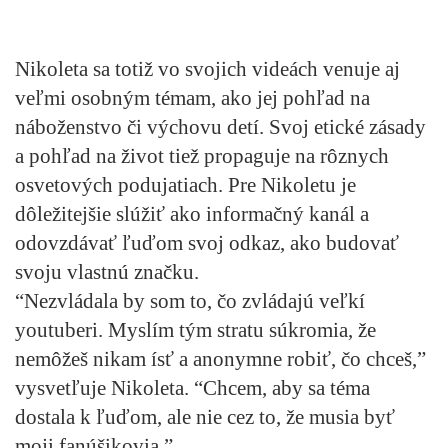
Nikoleta sa totiž vo svojich videách venuje aj
veľmi osobným témam, ako jej pohľad na
náboženstvo či výchovu detí. Svoj etické zásady
a pohľad na život tiež propaguje na rôznych
osvetových podujatiach. Pre Nikoletu je
dôležitejšie slúžiť ako informačný kanál a
odovzdávať ľuďom svoj odkaz, ako budovať
svoju vlastnú značku.
“Nezvládala by som to, čo zvládajú veľkí
youtuberi. Myslím tým stratu súkromia, že
nemôžeš nikam ísť a anonymne robiť, čo chceš,”
vysvetľuje Nikoleta. “Chcem, aby sa téma
dostala k ľuďom, ale nie cez to, že musia byť
moji fanúšikovia.”