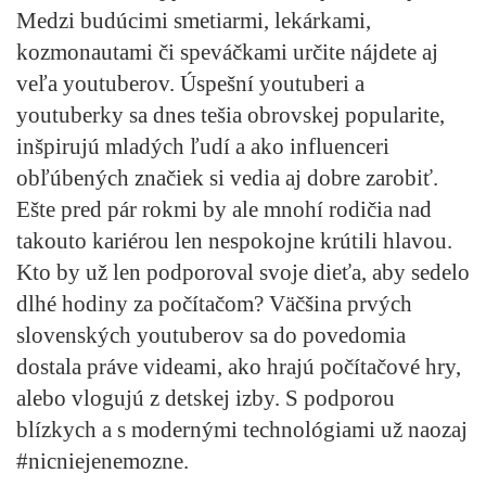
Medzi budúcimi smetiarmi, lekárkami,
kozmonautami či speváčkami určite nájdete aj
veľa youtuberov. Úspešní youtuberi a
youtuberky sa dnes tešia obrovskej popularite,
inšpirujú mladých ľudí a ako influenceri
obľúbených značiek si vedia aj dobre zarobiť.
Ešte pred pár rokmi by ale mnohí rodičia nad
takouto kariérou len nespokojne krútili hlavou.
Kto by už len podporoval svoje dieťa, aby sedelo
dlhé hodiny za počítačom? Väčšina prvých
slovenských youtuberov sa do povedomia
dostala práve videami, ako hrajú počítačové hry,
alebo vlogujú z detskej izby. S podporou
blízkych a s modernými technológiami už naozaj
#nicniejenemozne.