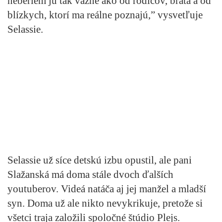
neberiem ju tak vážne ako od rodičov, brata a od
blízkych, ktorí ma reálne poznajú,” vysvetľuje
Selassie.
Selassie už síce detskú izbu opustil, ale pani
Slažanská má doma stále dvoch ďalších
youtuberov. Videá natáča aj jej manžel a mladší
syn. Doma už ale nikto nevykrikuje, pretože si
všetci traja založili spoločné štúdio Plejs.