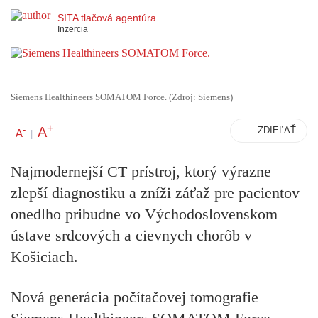
SITA tlačová agentúra
Inzercia
Siemens Healthineers SOMATOM Force. (Zdroj: Siemens)
+
A
-
ZDIEĽAŤ
A
|
Najmodernejší CT prístroj, ktorý výrazne
zlepší diagnostiku a zníži záťaž pre pacientov
onedlho pribudne vo Východoslovenskom
ústave srdcových a cievnych chorôb v
Košiciach.
Nová generácia počítačovej tomografie