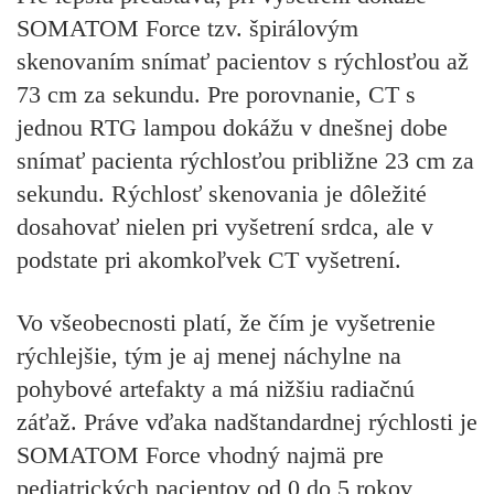
SOMATOM Force tzv. špirálovým
skenovaním snímať pacientov s rýchlosťou až
73 cm za sekundu. Pre porovnanie, CT s
jednou RTG lampou dokážu v dnešnej dobe
snímať pacienta rýchlosťou približne 23 cm za
sekundu. Rýchlosť skenovania je dôležité
dosahovať nielen pri vyšetrení srdca, ale v
podstate pri akomkoľvek CT vyšetrení.
Vo všeobecnosti platí, že čím je vyšetrenie
rýchlejšie, tým je aj menej náchylne na
pohybové artefakty a má nižšiu radiačnú
záťaž. Práve vďaka nadštandardnej rýchlosti je
SOMATOM Force vhodný najmä pre
pediatrických pacientov od 0 do 5 rokov,