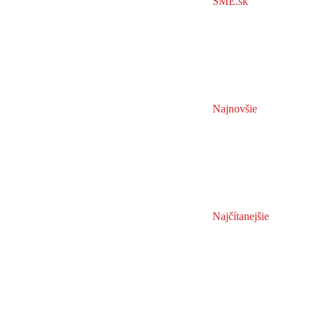
SME.sk
Najnovšie
Najčítanejšie