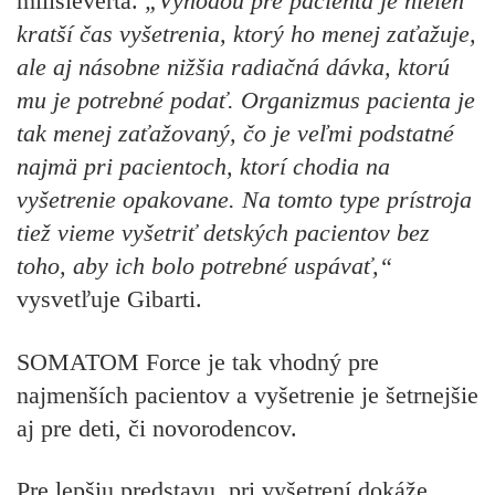
milisieverta.
„Výhodou pre pacienta je nielen
kratší čas vyšetrenia, ktorý ho menej zaťažuje,
ale aj násobne nižšia radiačná dávka, ktorú
mu je potrebné podať. Organizmus pacienta je
tak menej zaťažovaný, čo je veľmi podstatné
najmä pri pacientoch, ktorí chodia na
vyšetrenie opakovane. Na tomto type prístroja
tiež vieme vyšetriť detských pacientov bez
toho, aby ich bolo potrebné uspávať,“
vysvetľuje Gibarti.
SOMATOM Force je tak vhodný pre
najmenších pacientov a vyšetrenie je šetrnejšie
aj pre deti, či novorodencov.
Pre lepšiu predstavu, pri vyšetrení dokáže