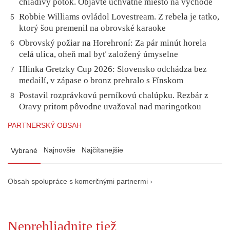
chladivý potok. Objavte úchvatné miesto na východe
Robbie Williams ovládol Lovestream. Z rebela je tatko,
5
ktorý šou premenil na obrovské karaoke
Obrovský požiar na Horehroní: Za pár minút horela
6
celá ulica, oheň mal byť založený úmyselne
Hlinka Gretzky Cup 2026: Slovensko odchádza bez
7
medailí, v zápase o bronz prehralo s Fínskom
Postavil rozprávkovú perníkovú chalúpku. Rezbár z
8
Oravy pritom pôvodne uvažoval nad maringotkou
PARTNERSKÝ OBSAH
Najnovšie
Najčítanejšie
Vybrané
Obsah spolupráce s komerčnými partnermi ›
Neprehliadnite tiež