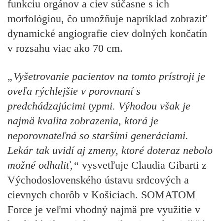
funkciu orgánov a ciev súčasne s ich
morfológiou, čo umožňuje napríklad zobraziť
dynamické angiografie ciev dolných končatín
v rozsahu viac ako 70 cm.
„Vyšetrovanie pacientov na tomto prístroji je
oveľa rýchlejšie v porovnaní s
predchádzajúcimi typmi. Výhodou však je
najmä kvalita zobrazenia, ktorá je
neporovnateľná so staršími generáciami.
Lekár tak uvidí aj zmeny, ktoré doteraz nebolo
možné odhaliť,“
vysvetľuje
Claudia Gibarti z
Východoslovenského ústavu srdcových a
cievnych chorôb v Košiciach
. SOMATOM
Force je veľmi vhodný najmä pre využitie v