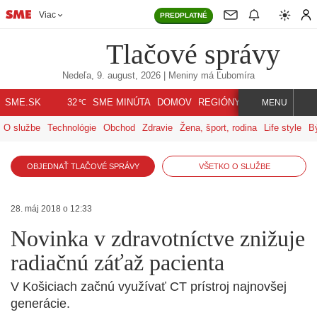
Viac
PREDPLATNÉ
Tlačové správy
Nedeľa, 9. august, 2026
| Meniny má
Ľubomíra
℃
SME.SK
SME MINÚTA
DOMOV
REGIÓNY
INDEX
SVET
32
MENU
O službe
Technológie
Obchod
Zdravie
Žena, šport, rodina
Life style
B
OBJEDNAŤ TLAČOVÉ SPRÁVY
VŠETKO O SLUŽBE
28. máj 2018 o 12:33
Novinka v zdravotníctve znižuje
radiačnú záťaž pacienta
V Košiciach začnú využívať CT prístroj najnovšej
generácie.