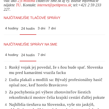
viac ako
2,6 milióna
čitateľov Sme.sk aj vy. Bližšie informácie
nájdete
TU
. Kontakt:
internet@petitpress.sk
; tel:+421 2 59 233
227.
NAJČÍTANEJŠIE TLAČOVÉ SPRÁVY
4 hodiny
3 dni
7 dní
24 hodín
NAJČÍTANEJŠIE SPRÁVY NA SME
4 hodiny
7 dní
24 hodín
Ruský vojak jej povedal, že s ňou bude spať. Slovenka
1
mu pred kamarátmi vrazila facku
Ľudia plakali a modlili sa: Bývalý profesionálny hasič
2
opísal noc, keď horelo Braväcovo
Za pochybenia pri výbere zhotoviteľov šiestich
3
rekonštrukcií mostov čelia krajskí cestári ďalšej pokute
Najhlbšia tiesňava na Slovensku, vyše sto jaskýň,
4