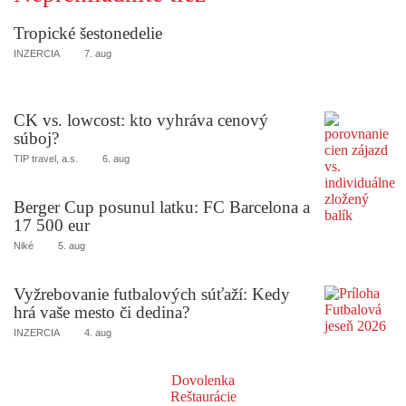
Tropické šestonedelie
INZERCIA
7. aug
CK vs. lowcost: kto vyhráva cenový
súboj?
TIP travel, a.s.
6. aug
Berger Cup posunul latku: FC Barcelona a
17 500 eur
Niké
5. aug
Vyžrebovanie futbalových súťaží: Kedy
hrá vaše mesto či dedina?
INZERCIA
4. aug
Dovolenka
Reštaurácie