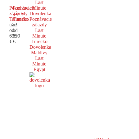
Last
Poznávacie
Poznávacie
Minute
zájazdy
zájazdy
Dovolenka
Taliansko
Turecko
Poznávacie
už
už
zájazdy
od
od
Last
699
599
Minute
€
€
Turecko
Dovolenka
Maldivy
Last
Minute
Egypt