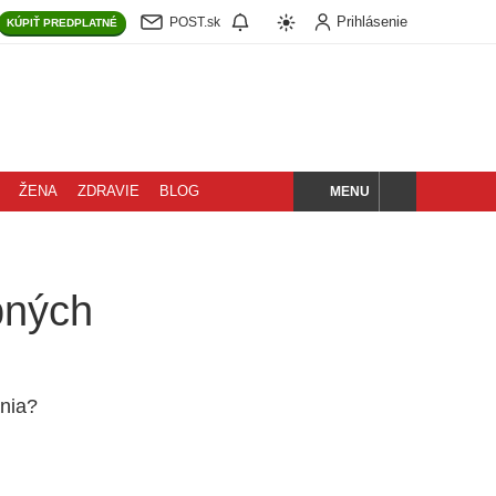
Prihlásenie
POST.sk
KÚPIŤ
PREDPLATNÉ
MENU
ŽENA
ZDRAVIE
BLOG
HĽADAJ
bných
ania?