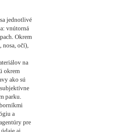
sa jednotlivé
a: vnútorná
zápach. Okrem
 nosa, očí),
teriálov na
sú okrem
avy ako sú
subjektívne
m parku.
dborníkmi
ógiu a
agentúry pre
 údaje aj