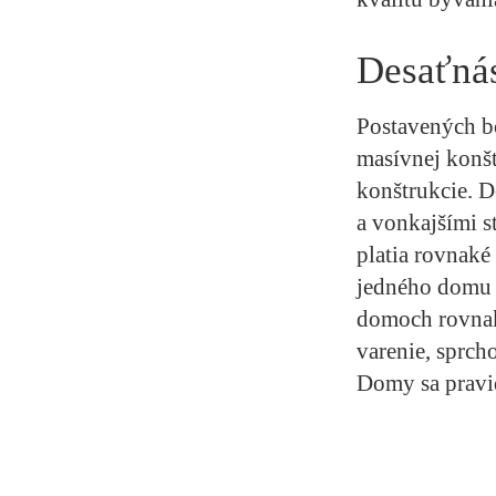
Desaťná
Postavených b
masívnej konšt
konštrukcie. 
a vonkajšími 
platia rovnaké
jedného domu b
domoch rovnak
varenie, sprcho
Domy sa pravid