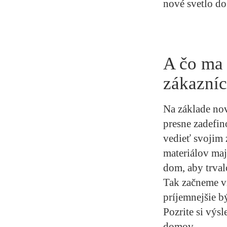
nové svetlo do
A čo ma 
zákazníc
Na základe nov
presne zadefi
vedieť svojim
materiálov maj
dom, aby trval
Tak začneme vi
príjemnejšie b
Pozrite si výsl
domov.