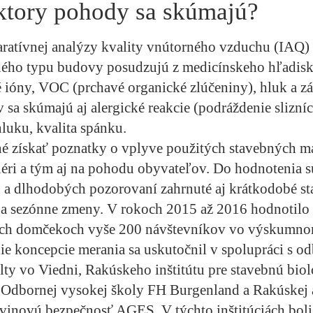
ktory pohody sa skúmajú?
atívnej analýzy kvality vnútorného vzduchu (IAQ) 
dého typu budovy posudzujú z medicínskeho hľadisk
 ióny, VOC (prchavé organické zlúčeniny), hluk a 
 sa skúmajú aj alergické reakcie (podráždenie slizníc,
hluku, kvalita spánku.
é získať poznatky o vplyve použitých stavebných ma
iéri a tým aj na pohodu obyvateľov. Do hodnotenia 
 a dlhodobých pozorovaní zahrnuté aj krátkodobé st
a sezónne zmeny. V rokoch 2015 až 2016 hodnotilo 
ych domčekoch vyše 200 návštevníkov vo výskumno
ie koncepcie merania sa uskutočnil v spolupráci s o
lty vo Viedni, Rakúskeho inštitútu pre stavebnú biol
 Odbornej vysokej školy FH Burgenland a Rakúskej 
avinovú bezpečnosť AGES. V týchto inštitúciách boli