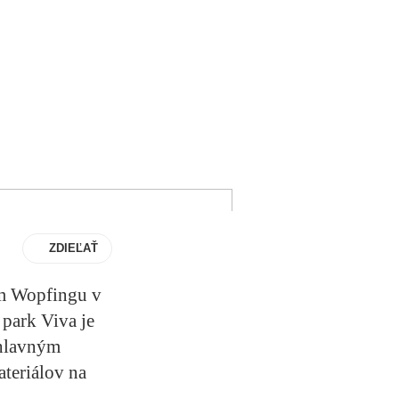
ZDIEĽAŤ
om Wopfingu v
 park Viva je
 hlavným
teriálov na