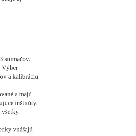
3 snímačov.
. Výber
ov a kalibráciu
vané a majú
júce inštitúty.
 všetky
ledky vnášajú