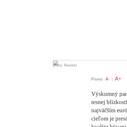
(zdroj: Baumit)
A
+
A
Písmo:
-
|
Výskumný park
tesnej blízkos
najväčším eur
cieľom je pres
kvalitu bývani