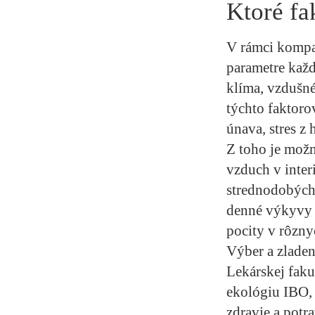
Ktoré fa
V rámci kompar
parametre kaž
klíma, vzdušné
týchto faktorov
únava, stres z 
Z toho je možn
vzduch v inter
strednodobých
denné výkyvy 
pocity v rôzn
Výber a zladen
Lekárskej faku
ekológiu IBO,
zdravie a potr