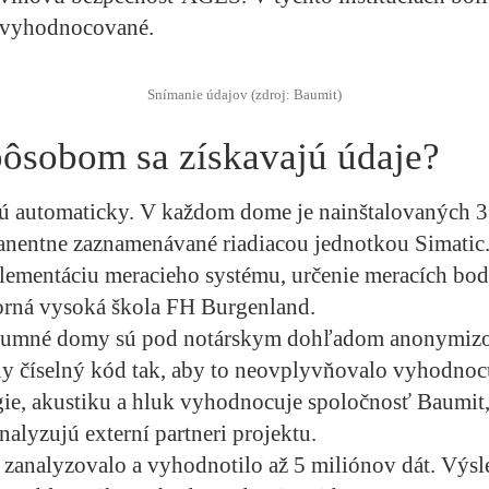
 vyhodnocované.
Snímanie údajov (zdroj: Baumit)
ôsobom sa získavajú údaje?
jú automaticky. V každom dome je nainštalovaných 3
anentne zaznamenávané riadiacou jednotkou Simatic
lementáciu meracieho systému, určenie meracích bod
borná vysoká škola FH Burgenland.
kumné domy sú pod notárskym dohľadom anonymizo
y číselný kód tak, aby to neovplyvňovalo vyhodnocu
ie, akustiku a hluk vyhodnocuje spoločnosť Baumit,
nalyzujú externí partneri projektu.
 zanalyzovalo a vyhodnotilo až 5 miliónov dát. Výs