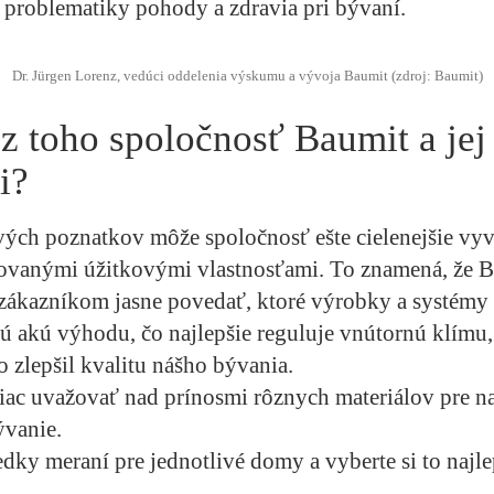
 problematiky pohody a zdravia pri bývaní.
Dr. Jürgen Lorenz, vedúci oddelenia výskumu a vývoja Baumit (zdroj: Baumit)
z toho spoločnosť Baumit a jej
i?
ých poznatkov môže spoločnosť ešte cielenejšie vyv
novanými úžitkovými vlastnosťami. To znamená, že 
 zákazníkom jasne povedať, ktoré výrobky a systémy
ú akú výhodu, čo najlepšie reguluje vnútornú klímu,
o zlepšil kvalitu nášho bývania.
ac uvažovať nad prínosmi rôznych materiálov pre na
ývanie.
edky meraní pre jednotlivé domy a vyberte si to najle