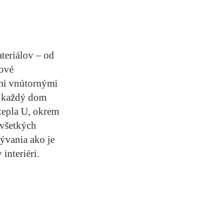
eriálov – od
mové
ími vnútornými
e každý dom
tepla U, okrem
 všetkých
ývania ako je
interiéri.