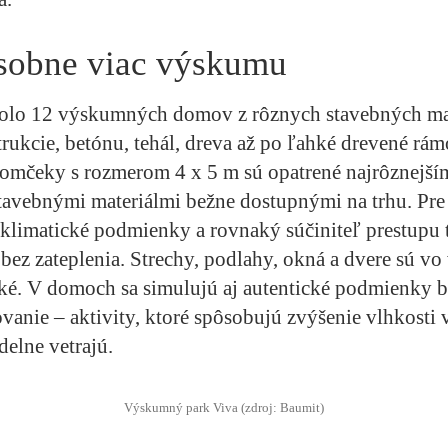
sobne viac výskumu
olo 12 výskumných domov z rôznych stavebných mat
rukcie, betónu, tehál, dreva až po ľahké drevené rá
Domčeky s rozmerom 4 x 5 m sú opatrené najrôznejš
stavebnými materiálmi bežne dostupnými na trhu. Pr
 klimatické podmienky a rovnaký súčiniteľ prestupu 
ez zateplenia. Strechy, podlahy, okná a dvere sú vo
é. V domoch sa simulujú aj autentické podmienky b
vanie – aktivity, ktoré spôsobujú zvýšenie vlhkosti v 
elne vetrajú.
Výskumný park Viva (zdroj: Baumit)