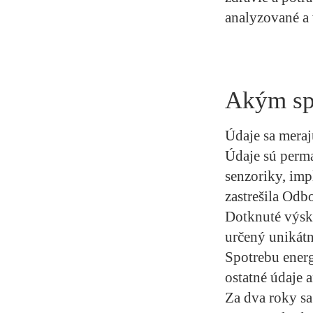
analyzované a
Akým sp
Údaje sa mera
Údaje sú perm
senzoriky, imp
zastrešila Od
Dotknuté výs
určený unikátn
Spotrebu energ
ostatné údaje a
Za dva roky sa