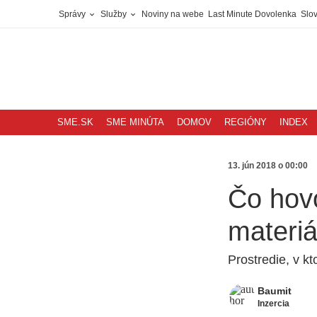
Správy
Služby
Noviny na webe
Last Minute Dovolenka
Slov
SME.SK
SME MINÚTA
DOMOV
REGIÓNY
INDEX
13. jún 2018 o 00:00
Čo hov
materiá
Prostredie, v k
Baumit
Inzercia