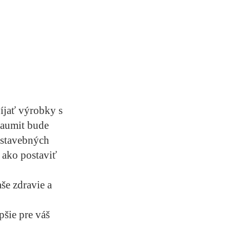
íjať výrobky s
Baumit bude
 stavebných
 ako postaviť
še zdravie a
pšie pre váš