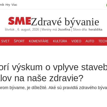
ník
Hry
Viac
Zdravé bývanie
štvrtok
, 6. august, 2026
|
Meniny má
Jozefína
|
Slovo dňa:
heraldika
SVET
ŠPORT
KOMENTÁRE
KULTÚRA
VIDEO
AUTO
TECH
orí výskum o vplyve stave
lov na naše zdravie?
torom bývame, je dôležité. Aké sú pravidlá zdravého býv