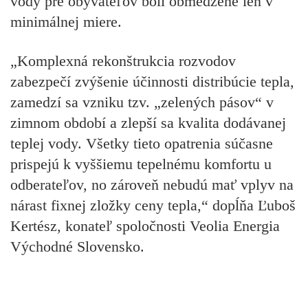
vody pre obyvateľov boli obmedzené len v
minimálnej miere.
„Komplexná rekonštrukcia rozvodov
zabezpečí zvýšenie účinnosti distribúcie tepla,
zamedzí sa vzniku tzv. „zelených pásov“ v
zimnom období a zlepší sa kvalita dodávanej
teplej vody. Všetky tieto opatrenia súčasne
prispejú k vyššiemu tepelnému komfortu u
odberateľov, no zároveň nebudú mať vplyv na
nárast fixnej zložky ceny tepla,“ dopĺňa Ľuboš
Kertész, konateľ spoločnosti Veolia Energia
Východné Slovensko.