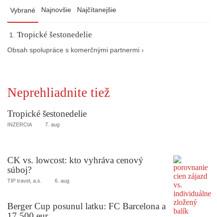
Najnovšie
Najčítanejšie
Vybrané
Tropické šestonedelie
Obsah spolupráce s komerčnými partnermi ›
Neprehliadnite tiež
Tropické šestonedelie
INZERCIA
7. aug
CK vs. lowcost: kto vyhráva cenový
súboj?
TIP travel, a.s.
6. aug
Berger Cup posunul latku: FC Barcelona a
17 500 eur