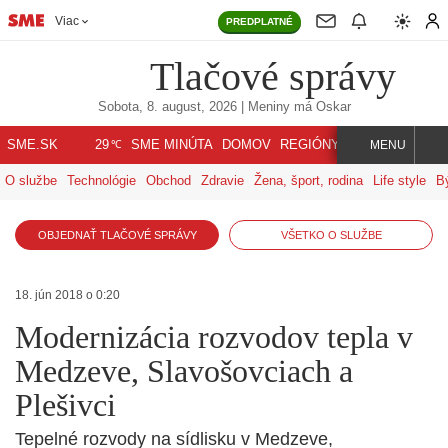
Viac
PREDPLATNÉ
Tlačové správy
Sobota, 8. august, 2026
| Meniny má
Oskar
℃
SME.SK
SME MINÚTA
DOMOV
REGIÓNY
INDEX
SVET
29
MENU
O službe
Technológie
Obchod
Zdravie
Žena, šport, rodina
Life style
B
OBJEDNAŤ TLAČOVÉ SPRÁVY
VŠETKO O SLUŽBE
18. jún 2018 o 0:20
Modernizácia rozvodov tepla v
Medzeve, Slavošovciach a
Plešivci
Tepelné rozvody na sídlisku v Medzeve,