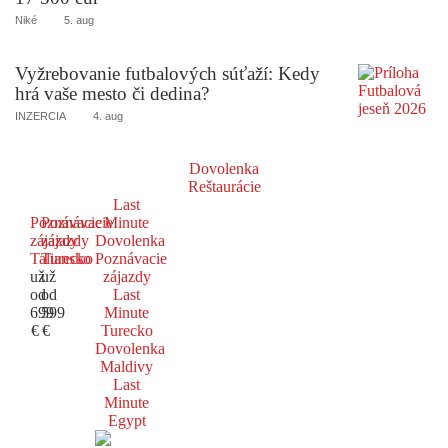
Niké
5. aug
Vyžrebovanie futbalových súťaží: Kedy
hrá vaše mesto či dedina?
INZERCIA
4. aug
Dovolenka
Reštaurácie
Last
Poznávacie
Poznávacie
Minute
zájazdy
zájazdy
Dovolenka
Taliansko
Turecko
Poznávacie
už
už
zájazdy
od
od
Last
699
599
Minute
€
€
Turecko
Dovolenka
Maldivy
Last
Minute
Egypt