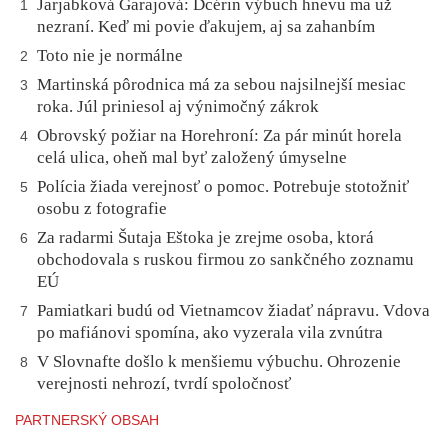
Jarjabková Garajová: Dcérin výbuch hnevu ma už
1
nezraní. Keď mi povie ďakujem, aj sa zahanbím
Toto nie je normálne
2
Martinská pôrodnica má za sebou najsilnejší mesiac
3
roka. Júl priniesol aj výnimočný zákrok
Obrovský požiar na Horehroní: Za pár minút horela
4
celá ulica, oheň mal byť založený úmyselne
Polícia žiada verejnosť o pomoc. Potrebuje stotožniť
5
osobu z fotografie
Za radarmi Šutaja Eštoka je zrejme osoba, ktorá
6
obchodovala s ruskou firmou zo sankčného zoznamu
EÚ
Pamiatkari budú od Vietnamcov žiadať nápravu. Vdova
7
po mafiánovi spomína, ako vyzerala vila zvnútra
V Slovnafte došlo k menšiemu výbuchu. Ohrozenie
8
verejnosti nehrozí, tvrdí spoločnosť
PARTNERSKÝ OBSAH