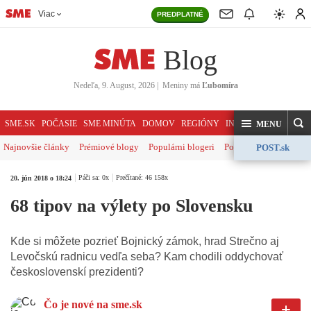
Viac
PREDPLATNÉ
Blog
Nedeľa, 9. August, 2026
|
Meniny má
Ľubomíra
HĽADAJ
SME.SK
POČASIE
SME MINÚTA
DOMOV
REGIÓNY
INDEX
SVET
KOME
MENU
Najnovšie články
Prémiové blogy
Populárni blogeri
Politika
Ekonomika
POST.sk
Páči sa: 0x
Prečítané: 46 158x
20. jún 2018 o 18:24
68 tipov na výlety po Slovensku
Kde si môžete pozrieť Bojnický zámok, hrad Strečno aj
Levočskú radnicu vedľa seba? Kam chodili oddychovať
československí prezidenti?
Čo je nové na sme.sk