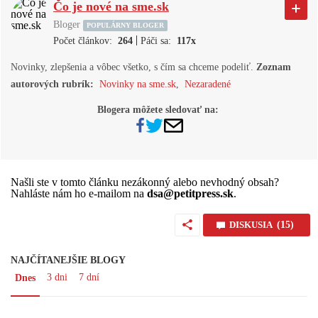
Čo je nové na sme.sk
Bloger
POPULÁRNY BLOGER
|
Počet článkov:
264
Páči sa:
117x
Novinky, zlepšenia a vôbec všetko, s čím sa chceme podeliť.
Zoznam
autorových rubrík:
Novinky na sme.sk
,
Nezaradené
Blogera môžete sledovať na:
Našli ste v tomto článku nezákonný alebo nevhodný obsah?
Nahláste nám ho e-mailom na
dsa@petitpress.sk
.
DISKUSIA
(15)
NAJČÍTANEJŠIE BLOGY
3 dni
7 dní
Dnes