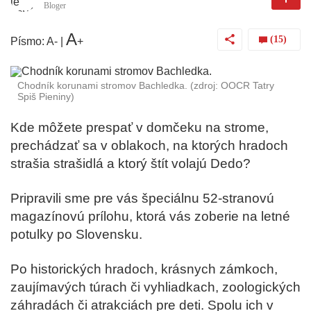
Bloger
A
(15)
Písmo:
A
-
|
+
Chodník korunami stromov Bachledka.
(zdroj: OOCR Tatry
Spiš Pieniny)
Kde môžete prespať v domčeku na strome,
prechádzať sa v oblakoch, na ktorých hradoch
strašia strašidlá a ktorý štít volajú Dedo?
Pripravili sme pre vás špeciálnu 52-stranovú
magazínovú prílohu, ktorá vás zoberie na letné
potulky po Slovensku.
Po historických hradoch, krásnych zámkoch,
zaujímavých túrach či vyhliadkach, zoologických
záhradách či atrakciách pre deti. Spolu ich v