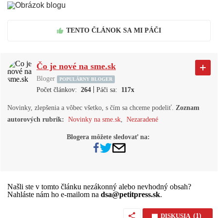
TENTO ČLÁNOK SA MI PÁČI
Čo je nové na sme.sk
Bloger
POPULÁRNY BLOGER
|
Počet článkov:
264
Páči sa:
117x
Novinky, zlepšenia a vôbec všetko, s čím sa chceme podeliť.
Zoznam
autorových rubrík:
Novinky na sme.sk
,
Nezaradené
Blogera môžete sledovať na:
Našli ste v tomto článku nezákonný alebo nevhodný obsah?
Nahláste nám ho e-mailom na
dsa@petitpress.sk
.
DISKUSIA
(1)