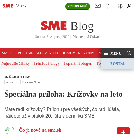
Viac
PREDPLATNÉ
Blog
Sobota, 8. August, 2026
|
Meniny má
Oskar
HĽADAJ
SME.SK
POČASIE
SME MINÚTA
DOMOV
REGIÓNY
INDEX
SVET
KOME
MENU
Najnovšie články
Prémiové blogy
Populárni blogeri
Politika
Ekonomika
POST.sk
11. júl 2018 o 14:20
Páči sa: 0x
Prečítané: 9 548x
Špeciálna príloha: Krížovky na leto
Máte radi krížovky? Prílohu pre všetkých, čo radi lúštia,
nájdete už v piatok 20. júla v denníku SME.
Čo je nové na sme.sk