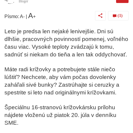
Bloger
A
(1)
Písmo:
A
-
|
+
Leto je predsa len nejaké lenivejšie. Dni sú
dlhšie, pracovných povinností pomenej, voľného
času viac. Vysoké teploty zvádzajú k tomu,
sadnúť si niekam do tieňa a len tak oddychovať.
Máte radi krížovky a potrebujete stále niečo
lúštiť? Nechcete, aby vám počas dovolenky
zaháľali sivé bunky? Zastrúhajte si ceruzky a
spestrite si leto nad originálnymi krížovkami.
Špeciálnu 16-stranovú krížovkársku prílohu
nájdete vloženú už
piatok 20. júla v denníku
SME
.