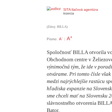
SITA tlačová agentúra
Inzercia
(Zdroj: BILLA)
+
A
-
A
Písmo:
|
Spoločnosť BILLA otvorila vo
Obchodnom centre v Želiezovci
výnimočná tým, že ide v poradí
otvárame. Pri tomto čísle však
medzi najrýchlejšie rastúcu s
hľadiska expanzie na Slovensk
sme chceli mať na Slovensku 2
slávnostného otvorenia BILLA 
Bator.