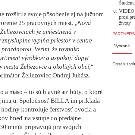
Študent
VIDEO: 
8
.
e rozšírila svoje pôsobenie aj na južnom
prosí pr
vorenie 25 pracovných miest. „
Nová
životy
Želiezovciach je umiestnená v
PARTNERS
 zmysluplne vypĺňa priestor v centre
Vybrané
al prázdnotou. Verím, že rovnako
ortiment výrobkov a uspokojí dopyt
Obsah spol
v mesta Želiezovce a okolitých obcí
,“
rimátor Želiezoviec Ondrej Juhász.
o a mäso – to sú hlavné atribúty, o ktoré
ujímajú. Spoločnosť BILLA im prikladá
 hodiny kontroluje čerstvosť ovocia a
íkov hneď na vstupe do predajne.
0 minút pripravujú pre svojich