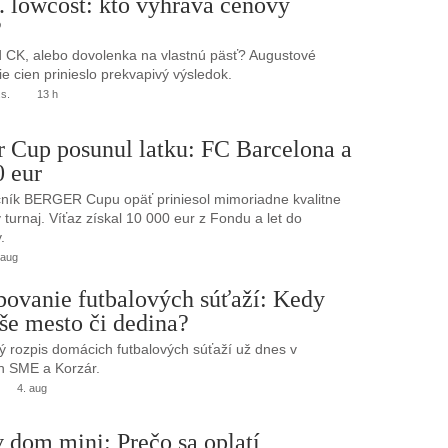
. lowcost: kto vyhráva cenový
?
 CK, alebo dovolenka na vlastnú päsť? Augustové
e cien prinieslo prekvapivý výsledok.
.s.
13 h
r Cup posunul latku: FC Barcelona a
0 eur
ník BERGER Cupu opäť priniesol mimoriadne kvalitne
turnaj. Víťaz získal 10 000 eur z Fondu a let do
.
 aug
bovanie futbalových súťaží: Kedy
še mesto či dedina?
 rozpis domácich futbalových súťaží už dnes v
h SME a Korzár.
4. aug
 dom mini: Prečo sa oplatí