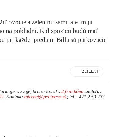
iť ovocie a zeleninu sami, ale im ju
mo na pokladni. K dispozícii budú mať
 pri každej predajni Billa sú parkovacie
ZDIEĽAŤ
formujte o svojej firme viac ako
2,6 milióna
čitateľov
TU
. Kontakt:
internet@petitpress.sk
; tel:+421 2 59 233