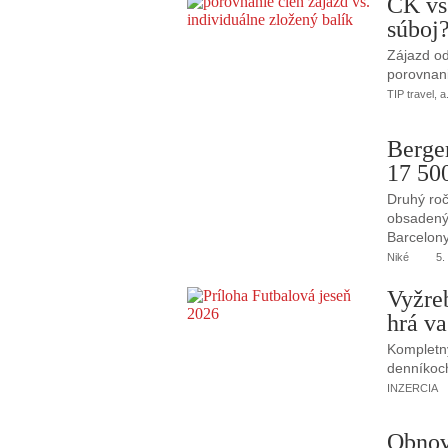
CK vs
súboj
Zájazd od
porovnani
TIP travel, a
Berge
17 50
Druhý roč
obsadený 
Barcelony
Niké
5.
Vyžre
hrá va
Kompletný
denníkoc
INZERCIA
Obnov