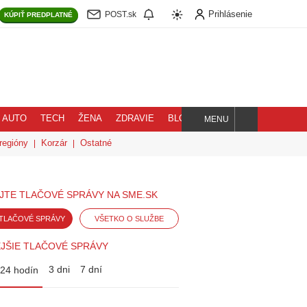
Prihlásenie
POST.sk
KÚPIŤ
PREDPLATNÉ
AUTO
TECH
ŽENA
ZDRAVIE
BLOG
MENU
Hľadaj
regióny
Korzár
Ostatné
JTE TLAČOVÉ SPRÁVY NA SME.SK
TLAČOVÉ SPRÁVY
VŠETKO O SLUŽBE
JŠIE TLAČOVÉ SPRÁVY
3 dni
7 dní
24 hodín