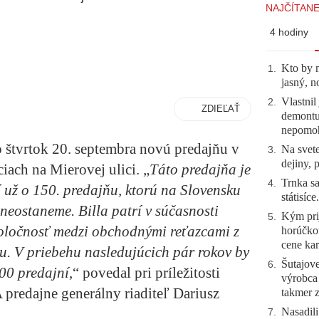
NAJČÍTANE
4 hodiny
Kto by 
1
.
jasný, n
Vlastnil
2
.
ZDIEĽAŤ
demontuj
nepomo
 štvrtok 20. septembra novú predajňu v
Na svete
3
.
dejiny, 
ach na Mierovej ulici. „
Táto predajňa je
Trnka sa
4
.
 už o 150. predajňu, ktorú na Slovensku
státisíc
 neostaneme. Billa patrí v súčasnosti
Kým prij
5
.
poločnosť medzi obchodnými reťazcami z
horúčko
cene kar
u. V priebehu nasledujúcich pár rokov by
Šutajove
6
.
00 predajní
,“ povedal pri príležitosti
výrobca
predajne generálny riaditeľ Dariusz
takmer 
Nasadili
7
.