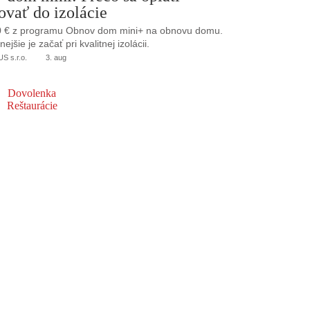
ovať do izolácie
0 € z programu Obnov dom mini+ na obnovu domu.
jšie je začať pri kvalitnej izolácii.
 s.r.o.
3. aug
Dovolenka
Reštaurácie