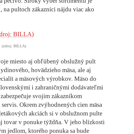
 pečivo. Široký výber sortimentu je
na pultoch zákazníci nájdu viac ako
(zdroj: BILLA)
oje miesto aj obľúbený obslužný pult
ydinového, hovädzieho mäsa, ale aj
cialít a mäsových výrobkov. Mäso do
 slovenskými i zahraničnými dodávateľmi
 zabezpečuje svojim zákazníkom
a servis. Okrem zvýhodnených cien mäsa
letákových akciách si v obslužnom pulte
j tovar v ponuke týždňa. V jeho blízkosti
lým jedlom, ktorého ponuka sa bude