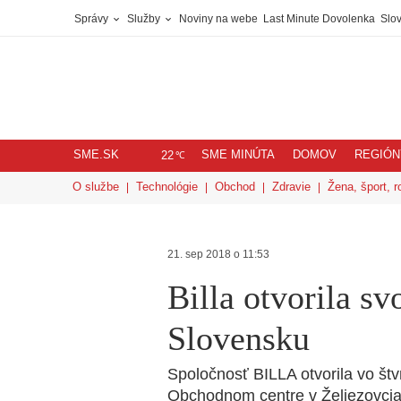
Správy
Služby
Noviny na webe
Last Minute Dovolenka
Slov
SME.SK
SME MINÚTA
DOMOV
REGIÓN
℃
22
O službe
Technológie
Obchod
Zdravie
Žena, šport, r
21. sep 2018 o 11:53
Billa otvorila sv
Slovensku
Spoločnosť BILLA otvorila vo št
Obchodnom centre v Želiezovciac