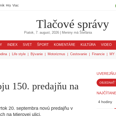
ník
Hry
Viac
Tlačové správy
Piatok, 7. august, 2026
| Meniny má
Štefánia
Y
INDEX
SVET
ŠPORT
KOMENTÁRE
KULTÚRA
VIDEO
odina
Life style
Bývanie
Motorizmus
Cestovanie
Financie
MY 
UVEREJŇU
oju 150. predajňu na
OBJEDNAŤ 
NAJČÍTANE
4 hodiny
vrtok 20. septembra novú predajňu v
h na Mierovej ulici.