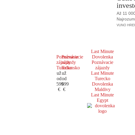
invest
Až 11 00
Najrozumne
VUNO HREUS
Last Minute
Poznávacie
Poznávacie
Dovolenka
zájazdy
zájazdy
Poznávacie
Turecko
Taliansko
zájazdy
už
už
Last Minute
od
od
Turecko
599
699
Dovolenka
€
€
Maldivy
Last Minute
Egypt