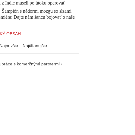
a z Indie museli po útoku operovať
Šampión s nádormi mozgu so slzami
emiéra: Dajte nám šancu bojovať o naše
KÝ OBSAH
Najnovšie
Najčítanejšie
upráce s komerčnými partnermi ›