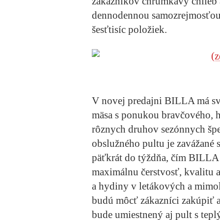
zákazníkov chrumkavý chlieb a
dennodennou samozrejmosťou, 
šesťtisíc položiek.
V novej predajni BILLA má sv
mäsa s ponukou bravčového, h
rôznych druhov sezónnych špe
obslužného pultu je zavážané
päťkrát do týždňa, čím BILLA
maximálnu čerstvosť, kvalitu 
a hydiny v letákových a mimo
budú môcť zákazníci zakúpiť a
bude umiestnený aj pult s tep