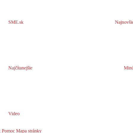
SME.sk
Najnovši
Najčítanejšie
Minú
Video
x
Pomoc
Mapa stránky