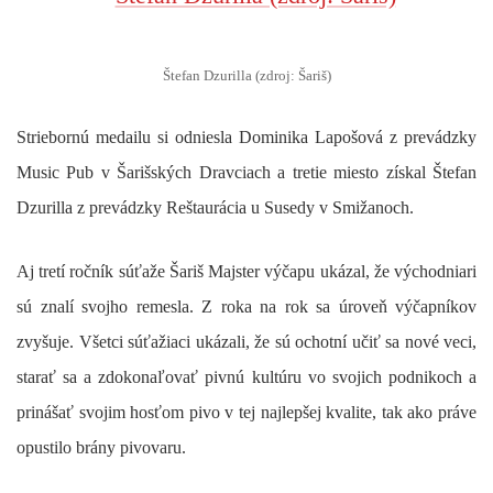
Štefan Dzurilla (zdroj: Šariš)
Striebornú medailu si odniesla Dominika Lapošová z prevádzky
Music Pub v Šarišských Dravciach a tretie miesto získal Štefan
Dzurilla z prevádzky Reštaurácia u Susedy v Smižanoch.
Aj tretí ročník súťaže Šariš Majster výčapu ukázal, že východniari
sú znalí svojho remesla. Z roka na rok sa úroveň výčapníkov
zvyšuje. Všetci súťažiaci ukázali, že sú ochotní učiť sa nové veci,
starať sa a zdokonaľovať pivnú kultúru vo svojich podnikoch a
prinášať svojim hosťom pivo v tej najlepšej kvalite, tak ako práve
opustilo brány pivovaru.