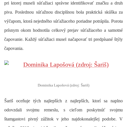
pri ktorej museli súťažiaci správne identifikovať značku a druh
piva. Poslednou súťažnou disciplínou bola praktická skúška za
výčapom, ktorá nejedného súťažiaceho poriadne potrápila. Porota
prísnym okom hodnotila celkový prejav súťažiaceho a samotné
čapovanie. Každý súťažiaci musel načapovať tri predpísané štýly
čapovania.
Dominika Lapošová (zdroj: Šariš)
Šariš oceňuje tých najlepších z najlepších, ktorí sa naplno
odovzdali svojmu remeslu, s cieľom poskytnúť svojmu
štamgastovi pivný zážitok v jeho najdokonalejšej podobe. V