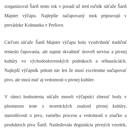
zorganizoval Šariš tento rok v poradí už tretí ročník súťaže Šariš
Majster výčapu. Najlepšie načapovaný mok pripravujú v
prevádzke Kolmanka v Prešove.
Cieľom súťaže Šariš Majster výčapu bolo vyzdvihnúť tradičné
remeslo čapovania, ale najmä skvalitniť úroveň servisu a pivnej
kultúry vo východoslovenských podnikoch a reštauráciách.
Najlepší výčapník pritom nie len že musí excelentne načapovať
pivo, ale musí mať aj vedomosti o pivnej kultúre.
V rámci hodnotenia súťaže museli výčapníci zbierať body v
písomnom teste z teoretických znalostí pivnej kultúry,
starostlivosti o pivo, varného procesu a vedomostí o značke a
produktoch piva Šariš. Nasledovala degustácia pivných vzoriek,