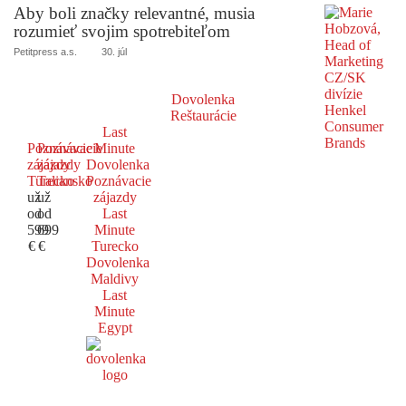
Aby boli značky relevantné, musia
rozumieť svojim spotrebiteľom
Petitpress a.s.
30. júl
Dovolenka
Reštaurácie
Last
Poznávacie
Poznávacie
Minute
zájazdy
zájazdy
Dovolenka
Turecko
Taliansko
Poznávacie
už
už
zájazdy
od
od
Last
599
699
Minute
€
€
Turecko
Dovolenka
Maldivy
Last
Minute
Egypt