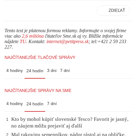
ZDIEĽAŤ
Tento text je platenou formou reklamy. Informujte o svojej firme
viac ako
2,6 milióna
čitateľov Sme.sk aj vy. Bližšie informácie
nájdete
TU
. Kontakt:
internet@petitpress.sk
; tel:+421 2 59 233
227.
NAJČÍTANEJŠIE TLAČOVÉ SPRÁVY
4 hodiny
3 dni
7 dní
24 hodín
NAJČÍTANEJŠIE SPRÁVY NA SME
4 hodiny
7 dní
24 hodín
Kto by mohol kúpiť slovenské Tesco? Favorit je jasný,
1
no záujem môžu prejaviť aj ďalší
Mal rakovinu semenníkov, nádor rástol aj na obličke.
2