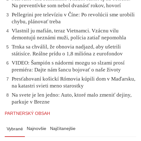
Na preventívke som nebol dvanásť rokov, hovorí
Pellegrini pre televíziu v Číne: Po revolúcii sme urobili
3
chybu, plánovať treba
Vlastnil ju mafián, teraz Vietnamci. Vzácnu vilu
4
demontujú neznámi muži, polícia zatiaľ nepomohla
Trnka sa chválil, že obnovia nadjazd, aby ušetrili
5
státisíce. Reálne prídu o 1,8 milióna z eurofondov
VIDEO: Šampión s nádormi mozgu so slzami prosí
6
premiéra: Dajte nám šancu bojovať o naše životy
Presťahovaní košickí Rómovia kúpili dom v Maďarsku,
7
na katastri svieti meno starostky
Na svete je len jedno: Auto, ktoré malo zmeniť dejiny,
8
parkuje v Brezne
PARTNERSKÝ OBSAH
Najnovšie
Najčítanejšie
Vybrané