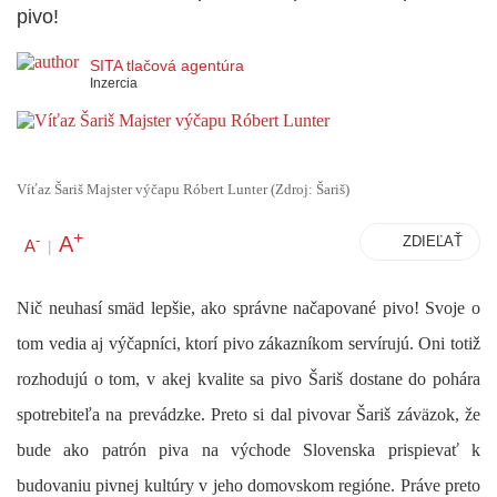
pivo!
SITA tlačová agentúra
Inzercia
Víťaz Šariš Majster výčapu Róbert Lunter (Zdroj: Šariš)
+
A
-
ZDIEĽAŤ
A
|
Nič neuhasí smäd lepšie, ako správne načapované pivo! Svoje o
tom vedia aj výčapníci, ktorí pivo zákazníkom servírujú. Oni totiž
rozhodujú o tom, v akej kvalite sa pivo Šariš dostane do pohára
spotrebiteľa na prevádzke. Preto si dal pivovar Šariš záväzok, že
bude ako patrón piva na východe Slovenska prispievať k
budovaniu pivnej kultúry v jeho domovskom regióne. Práve preto