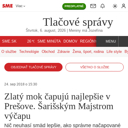
Viac
PREDPLATNÉ
Tlačové správy
Štvrtok, 6. august, 2026
| Meniny má
Jozefína
℃
SME.SK
SME MINÚTA
DOMOV
REGIÓNY
INDEX
SVET
26
MENU
O službe
Technológie
Obchod
Zdravie
Žena, šport, rodina
Life style
B
OBJEDNAŤ TLAČOVÉ SPRÁVY
VŠETKO O SLUŽBE
24. sep 2018 o 15:30
Zlatý mok čapujú najlepšie v
Prešove. Šarišským Majstrom
výčapu
Nič neuhasí smäd lepšie, ako správne načapované