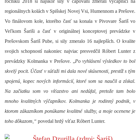
ročníku 2018 si najskôr sily v čapovaní zmerali výčapníci na
regionálnych kolách v Spišskej Novej Vsi, Humennom a Prešove.
Vo finálovom kole, ktorého časť sa konala v Pivovare Šariš vo
Veľkom Šariši a časť v originálnej konceptovej prevádzke v
Prešovskom Šariš Pube, si sily zmeralo 16 najlepších. O kvalite
svojich schopností nakoniec najviac presvedčil Róbert Lunter z
prevádzky Kolmanka v Prešove. „
Po vyhlásení výsledkov to bol
skvelý pocit. Účasť v súťaži mi dala nové skúsenosti, prestíž s tým
spojenú, kopec nových informácií, ktoré som sa naučil a získal.
Na začiatku som vo víťazstvo ani nedúfal, pretože tam bolo
mnoho kvalitných výčapníkov. Kolmanka je rodinný podnik, v
ktorom zákazníkom ponúkame kvalitné služby, a moje ocenene je
toho dôkazom,“
povedal hrdý víťaz
Róbert Lunter.