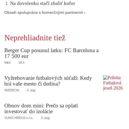
Na dovolenku stačí zbaliť kufor
Obsah spolupráce s komerčnými partnermi ›
Neprehliadnite tiež
Berger Cup posunul latku: FC Barcelona a
17 500 eur
Niké
18 h
Vyžrebovanie futbalových súťaží: Kedy
hrá vaše mesto či dedina?
INZERCIA
4. aug
Obnov dom mini: Prečo sa oplatí
investovať do izolácie
VUNO HREUS s.r.o.
3. aug