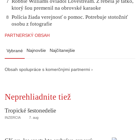
Robbie Williams ovládol Lovestream. Z rebela je tatko,
7
ktorý šou premenil na obrovské karaoke
Polícia žiada verejnosť o pomoc. Potrebuje stotožniť
8
osobu z fotografie
PARTNERSKÝ OBSAH
Najnovšie
Najčítanejšie
Vybrané
Obsah spolupráce s komerčnými partnermi ›
Neprehliadnite tiež
Tropické šestonedelie
INZERCIA
7. aug