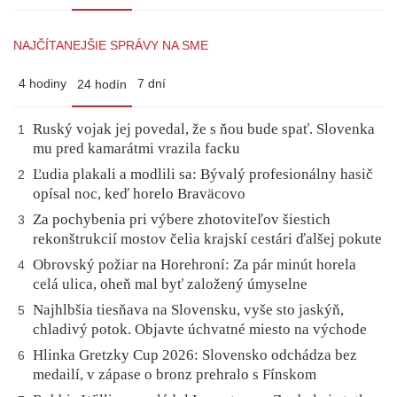
NAJČÍTANEJŠIE SPRÁVY NA SME
4 hodiny
7 dní
24 hodín
Ruský vojak jej povedal, že s ňou bude spať. Slovenka
1
mu pred kamarátmi vrazila facku
Ľudia plakali a modlili sa: Bývalý profesionálny hasič
2
opísal noc, keď horelo Braväcovo
Za pochybenia pri výbere zhotoviteľov šiestich
3
rekonštrukcií mostov čelia krajskí cestári ďalšej pokute
Obrovský požiar na Horehroní: Za pár minút horela
4
celá ulica, oheň mal byť založený úmyselne
Najhlbšia tiesňava na Slovensku, vyše sto jaskýň,
5
chladivý potok. Objavte úchvatné miesto na východe
Hlinka Gretzky Cup 2026: Slovensko odchádza bez
6
medailí, v zápase o bronz prehralo s Fínskom