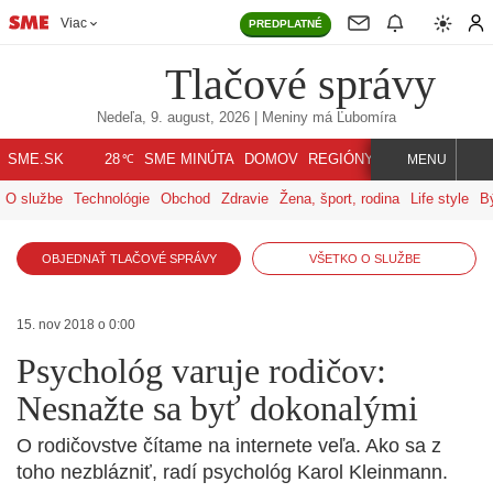
Viac
PREDPLATNÉ
Tlačové správy
Nedeľa, 9. august, 2026
| Meniny má
Ľubomíra
℃
SME.SK
SME MINÚTA
DOMOV
REGIÓNY
INDEX
SVET
28
MENU
O službe
Technológie
Obchod
Zdravie
Žena, šport, rodina
Life style
B
OBJEDNAŤ TLAČOVÉ SPRÁVY
VŠETKO O SLUŽBE
15. nov 2018 o 0:00
Psychológ varuje rodičov:
Nesnažte sa byť dokonalými
O rodičovstve čítame na internete veľa. Ako sa z
toho nezblázniť, radí psychológ Karol Kleinmann.