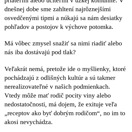
priateľmi alebo učiteľmi v úzkej komunite. V
dnešnej dobe sme zahltení najrôznejšími
osvedčenými tipmi a núkajú sa nám desiatky
pohľadov a postojov k výchove potomka.
Má vôbec zmysel snažiť sa nimi riadiť alebo
nás iba dostávajú pod tlak?
Veľakrát nemá, pretože ide o myšlienky, ktoré
pochádzajú z odlišných kultúr a sú takmer
nerealizovateľné v našich podmienkach.
Vtedy môže mať rodič pocity viny alebo
nedostatočnosti, má dojem, že exituje veľa
„receptov ako byť dobrým rodičom“, no im to
akosi nevychádza.