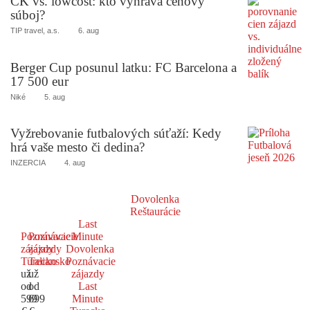
CK vs. lowcost: kto vyhráva cenový
súboj?
TIP travel, a.s.
6. aug
Berger Cup posunul latku: FC Barcelona a
17 500 eur
Niké
5. aug
Vyžrebovanie futbalových súťaží: Kedy
hrá vaše mesto či dedina?
INZERCIA
4. aug
Dovolenka
Reštaurácie
Last
Poznávacie
Poznávacie
Minute
zájazdy
zájazdy
Dovolenka
Turecko
Taliansko
Poznávacie
už
už
zájazdy
od
od
Last
599
699
Minute