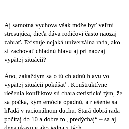
Aj samotná výchova však môže byť veľmi
stresujúca, dieťa dáva rodičovi často naozaj
zabrať. Existuje nejaká univerzálna rada, ako
si zachovať chladnú hlavu aj pri naozaj
vypätej situácii?
Áno, zakaždým sa o tú chladnú hlavu vo
vypätej situácii pokúšať
.
Konštruktívne
riešenia konfliktov sú charakteristické tým, že
sa počká, kým emócie opadnú, a riešenie sa
hľadá v racionálnom duchu. Stará dobrá rada –
počítaj do 10 a dobre to „predýchaj“ – sa aj
dnes ukazuje ako jedna z tých