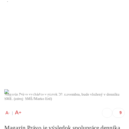
Magazín Právo vychádza v piatok 30. novembra, bude vložený v denníku
SME. (zdroj: SME/Marko Erd)
A
+
A
-
|
Magazín Právo je výsledok spolupráce denníka