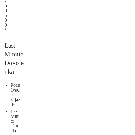
ž
o
d
5
9
9
€
Last
Minute
Dovole
nka
Pozn
ávaci
e
zájaz
dy
Last
Minu
te
Ture
cko