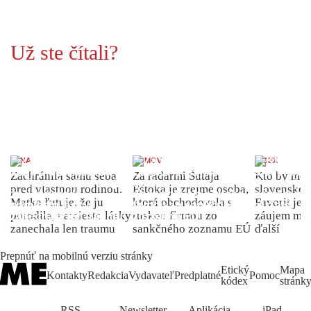
Už ste čítali?
ŽENA
DOMOV
INDEX
Zachránila samu seba
Za radarmi Šutaja
Kto by moh
pred vlastnou rodinou.
Eštoka je zrejme osoba,
slovenské 
Matka ľutuje, že ju
ktorá obchodovala s
Favorit je 
porodila, namiesto lásky
ruskou firmou zo
záujem môž
zanechala len traumu
sankčného zoznamu EÚ
ďalší
Prepnúť na mobilnú verziu stránky
Etický
Mapa
Kontakty
Redakcia
Vydavateľ
Predplatné
Pomoc
kódex
stránk
RSS
Newsletter
Aplikácia
iPad