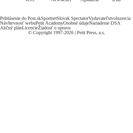
Prihlásenie do Post.sk
Sportnet
Slovak Spectator
Vydavateľstvo
Inzercia
Návštevnosť webu
Petit Academy
Osobné údaje
Nariadenie DSA
Akčný plán
Licencie
Žiadosť o opravu
©
Copyright
1997-2026 | Petit Press, a.s.