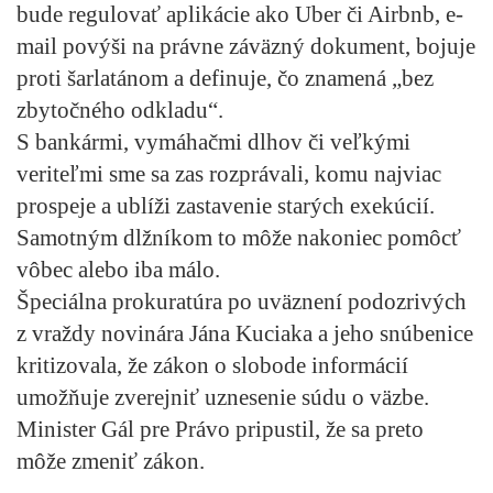
bude regulovať aplikácie ako Uber či Airbnb, e-
mail povýši na právne záväzný dokument, bojuje
proti šarlatánom a definuje, čo znamená „bez
zbytočného odkladu“.
S bankármi, vymáhačmi dlhov či veľkými
veriteľmi sme sa zas rozprávali, komu najviac
prospeje a ublíži zastavenie starých exekúcií.
Samotným dlžníkom to môže nakoniec pomôcť
vôbec alebo iba málo.
Špeciálna prokuratúra po uväznení podozrivých
z vraždy novinára Jána Kuciaka a jeho snúbenice
kritizovala, že zákon o slobode informácií
umožňuje zverejniť uznesenie súdu o väzbe.
Minister Gál pre Právo pripustil, že sa preto
môže zmeniť zákon.