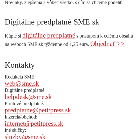
Novinky, zlepšenia a vôbec všetko, s čím sa chceme podeliť.
Digitálne predplatné SME.sk
digitálne predplatné
Kúpte si
s prístupom k celému obsahu
Objednať >>
na weboch SME.sk týždenne od 1,25 eura.
Kontakty
Redakcia SME:
web@sme.sk
Digitálne predplatné:
helpdesk@sme.sk
Printové predplatné:
predplatne@petitpress.sk
Inzercia/obchod:
internet@petitpress.sk
Iné služby:
sluzby@sme.sk