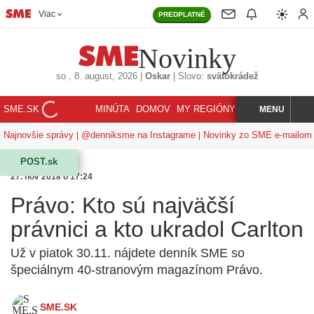
Viac
PREDPLATNÉ
Novinky
so
, 8. august, 2026
|
Oskar
|
Slovo:
svätokrádež
SME.SK
MINÚTA
DOMOV
MY REGIÓNY
KORZÁR
MENU
INDEX
HĽADAJ
Najnovšie správy
@denniksme na Instagrame
Novinky zo SME e-mailom
POST.sk
27. nov 2018 o 17:24
Právo: Kto sú najväčší
právnici a kto ukradol Carlton
Už v piatok 30.11. nájdete denník SME so
špeciálnym 40-stranovým magazínom Právo.
SME.SK