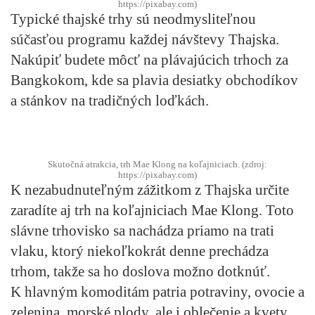
https://pixabay.com)
Typické thajské trhy sú neodmysliteľnou
súčasťou programu každej návštevy Thajska.
Nakúpiť budete môcť na plávajúcich trhoch za
Bangkokom, kde sa plavia desiatky obchodíkov
a stánkov na tradičných loďkách.
Skutočná atrakcia, trh Mae Klong na koľajniciach. (zdroj:
https://pixabay.com)
K nezabudnuteľným zážitkom z Thajska určite
zaradíte aj trh na koľajniciach Mae Klong. Toto
slávne trhovisko sa nachádza priamo na trati
vlaku, ktorý niekoľkokrát denne prechádza
trhom, takže sa ho doslova možno dotknúť.
K hlavným komoditám patria potraviny, ovocie a
zelenina, morské plody, ale i oblečenie a kvety.