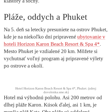
kláštory a sochy.
Pláže, oddych a Phuket
Na 5. deň sa letecky presuniete na ostrov Phuket,
kde je na niekoľko dní pripravené
ubytovanie v
hoteli Horizon Karon Beach Resort & Spa 4*
.
Mesto Phuket je vzdialené 20 km. Môžete si
vychutnať voľný program aj pripravené výlety
po ostrove a okolí.
Hotel Horizon Karon Beach Resort & Spa 4*, Phuket. (zdroj:
dovolenka.sme.sk)
Hotel má výhodnú polohu. Asi 200 metrov od
dlhej pláže Karon. Kúsok ďalej, asi 1 km, je
menšia pláž Kata. Obe pláže sú oddelené