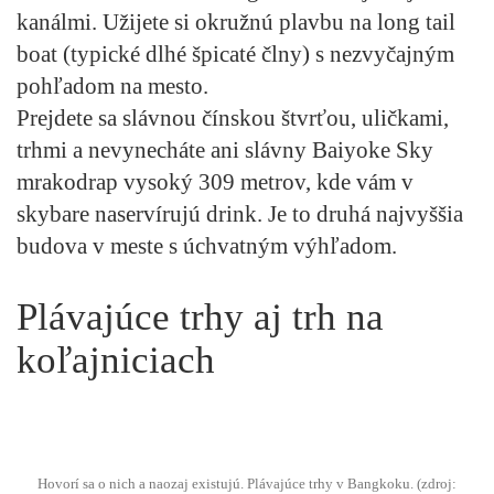
kanálmi. Užijete si okružnú plavbu na long tail
boat (typické dlhé špicaté člny) s nezvyčajným
pohľadom na mesto.
Prejdete sa slávnou čínskou štvrťou, uličkami,
trhmi a nevynecháte ani slávny Baiyoke Sky
mrakodrap vysoký 309 metrov, kde vám v
skybare naservírujú drink. Je to druhá najvyššia
budova v meste s úchvatným výhľadom.
Plávajúce trhy aj trh na
koľajniciach
Hovorí sa o nich a naozaj existujú. Plávajúce trhy v Bangkoku. (zdroj: