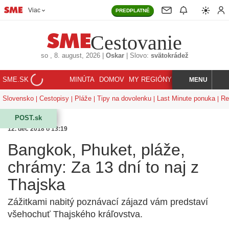
Viac
PREDPLATNÉ
Cestovanie
so
, 8. august, 2026
|
Oskar
|
Slovo:
svätokrádež
SME.SK
MINÚTA
DOMOV
MY REGIÓNY
KORZÁR
MENU
INDEX
HĽADAJ
Slovensko
Cestopisy
Pláže
Tipy na dovolenku
Last Minute ponuka
Re
POST.sk
12. dec 2018 o 13:19
Bangkok, Phuket, pláže,
chrámy: Za 13 dní to naj z
Thajska
Zážitkami nabitý poznávací zájazd vám predstaví
všehochuť Thajského kráľovstva.