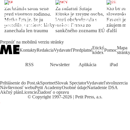
ŽENA
DOMOV
INDEX
Zachránila samu seba
Za radarmi Šutaja
Kto by moh
pred vlastnou rodinou.
Eštoka je zrejme osoba,
slovenské 
Matka ľutuje, že ju
ktorá obchodovala s
Favorit je 
porodila, namiesto lásky
ruskou firmou zo
záujem môž
zanechala len traumu
sankčného zoznamu EÚ
ďalší
Prepnúť na mobilnú verziu stránky
Etický
Mapa
Kontakty
Redakcia
Vydavateľ
Predplatné
Pomoc
kódex
stránk
RSS
Newsletter
Aplikácia
iPad
Prihlásenie do Post.sk
Sportnet
Slovak Spectator
Vydavateľstvo
Inzercia
Návštevnosť webu
Petit Academy
Osobné údaje
Nariadenie DSA
Akčný plán
Licencie
Žiadosť o opravu
©
Copyright
1997-2026 | Petit Press, a.s.