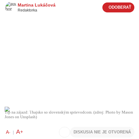
Martina Lukáčová
Redaktorka
Tip na zájazd: Thajsko so slovenským sprievodcom. (zdroj: Photo by Mason
Jones on Unsplash)
A
+
A
DISKUSIA NIE JE OTVORENÁ
-
|