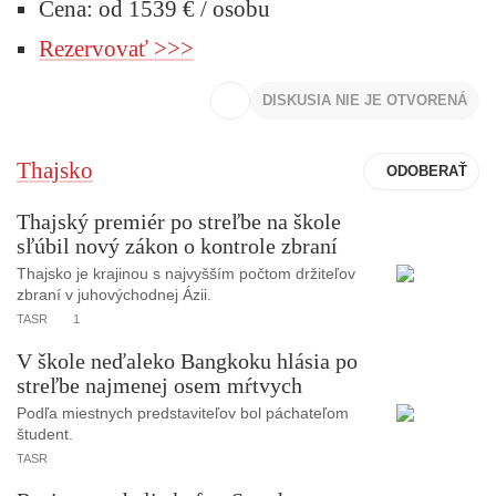
Cena: od 1539 € / osobu
Rezervovať >>>
DISKUSIA NIE JE OTVORENÁ
Thajsko
Thajský premiér po streľbe na škole
sľúbil nový zákon o kontrole zbraní
Thajsko je krajinou s najvyšším počtom držiteľov
zbraní v juhovýchodnej Ázii.
TASR
1
V škole neďaleko Bangkoku hlásia po
streľbe najmenej osem mŕtvych
Podľa miestnych predstaviteľov bol páchateľom
študent.
TASR