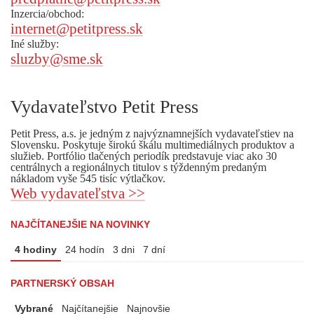
Inzercia/obchod:
internet@petitpress.sk
Iné služby:
sluzby@sme.sk
Vydavateľstvo Petit Press
Petit Press, a.s. je jedným z najvýznamnejších vydavateľstiev na
Slovensku. Poskytuje širokú škálu multimediálnych produktov a
služieb. Portfólio tlačených periodík predstavuje viac ako 30
centrálnych a regionálnych titulov s týždenným predaným
nákladom vyše 545 tisíc výtlačkov.
Web vydavateľstva >>
NAJČÍTANEJŠIE NA NOVINKY
4 hodiny
24 hodín
3 dni
7 dní
PARTNERSKÝ OBSAH
Vybrané
Najčítanejšie
Najnovšie