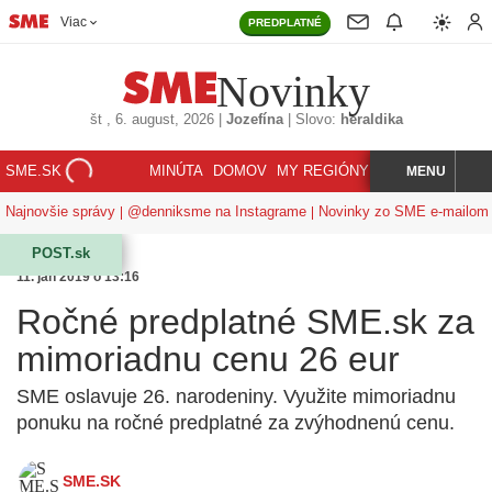
Viac
PREDPLATNÉ
Novinky
št
, 6. august, 2026
|
Jozefína
|
Slovo:
heraldika
SME.SK
MINÚTA
DOMOV
MY REGIÓNY
KORZÁR
MENU
INDEX
HĽADAJ
Najnovšie správy
@denniksme na Instagrame
Novinky zo SME e-mailom
POST.sk
11. jan 2019 o 13:16
Ročné predplatné SME.sk za
mimoriadnu cenu 26 eur
SME oslavuje 26. narodeniny. Využite mimoriadnu
ponuku na ročné predplatné za zvýhodnenú cenu.
SME.SK