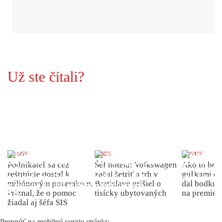
Už ste čítali?
DOMOV
INDEX
DOMOV
Podnikateľ sa cez
Šéf hotela: Volkswagen
Ako to bolo
reštitúcie dostal k
začal šetriť a trh v
guľkami do
miliónovým pozemkom.
Bratislave prišiel o
dal bodku 
Priznal, že o pomoc
tisícky ubytovaných
na premiér
žiadal aj šéfa SIS
Prepnúť na mobilnú verziu stránky