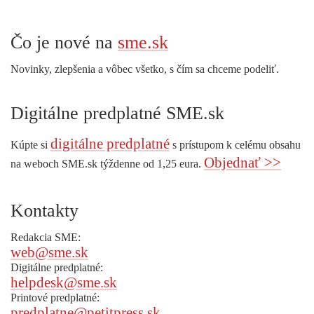
Čo je nové na
sme.sk
Novinky, zlepšenia a vôbec všetko, s čím sa chceme podeliť.
Digitálne predplatné SME.sk
digitálne predplatné
Kúpte si
s prístupom k celému obsahu
Objednať >>
na weboch SME.sk týždenne od 1,25 eura.
Kontakty
Redakcia SME:
web@sme.sk
Digitálne predplatné:
helpdesk@sme.sk
Printové predplatné:
predplatne@petitpress.sk