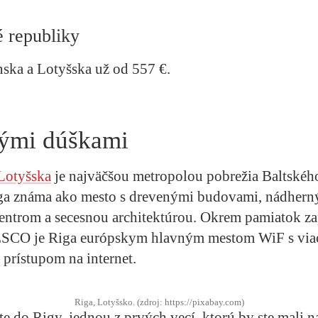
é republiky
ska a Lotyšska už od 557 €.
nými dúškami
Lotyšska
je najväčšou metropolou pobrežia Baltskéh
Riga známa ako mesto s drevenými budovami, nádher
entrom a secesnou architektúrou. Okrem pamiatok za
SCO je Riga európskym hlavným mestom WiF s viac 
 prístupom na internet.
Riga, Lotyšsko. (zdroj: https://pixabay.com)
te do Rigy, jednou z prvých vecí, ktorú by ste mali na