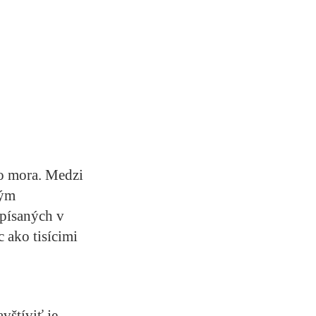
o mora. Medzi
ným
písaných v
ako tisícimi
vštíviť je