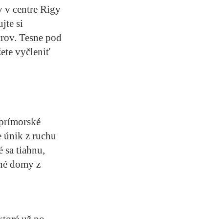
v v centre Rigy
jte si
trov. Tesne pod
ete vyčleniť
 prímorské
e únik z ruchu
 sa tiahnu,
tné domy z
ktoré už po