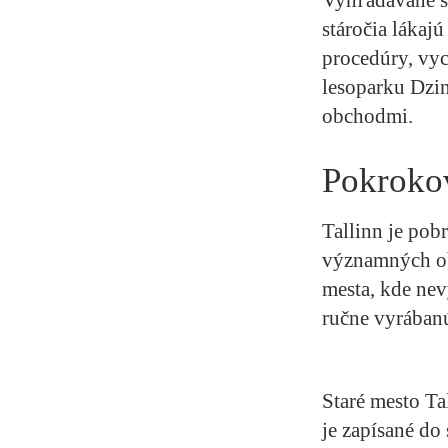
stáročia lákaj
procedúry, vy
lesoparku Dzin
obchodmi.
Pokrokov
Tallinn je pob
významných ob
mesta, kde nev
ručne vyrában
Staré mesto Ta
je zapísané d