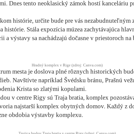
mi. Dnes tento neoklasický zámok hostí kanceláriu p
kom histórie, určite bude pre vás nezabudnuteľným 
 histórie. Stála expozícia múzea zachytávajúca hla
órii a výstavy sa nachádzajú dočasne v priestoroch na 
Hradný komplex v Rige (zdroj: Canva.com)
trum mesta je doslova plné rôznych historických budo
ieb. Navštívte napríklad Švédsku bránu, Prašnú vež
denia Krista so zlatými kopulami.
ou v centre Rigy sú Traja bratia, komplex pozostáva
voria najstarší komplex obytných domov. Každý z d
ôzne obdobia výstavby komplexu.
Trojica budov Traja bratia v centre Rigy (zdroj: Canva.com)