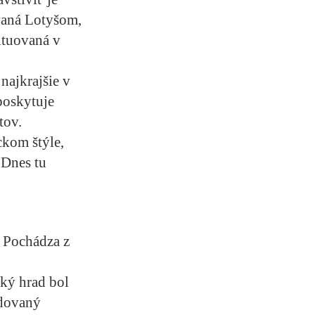
vaná Lotyšom,
situovaná v
najkrajšie v
poskytuje
tov.
kom štýle,
 Dnes tu
. Pochádza z
ský hrad bol
udovaný