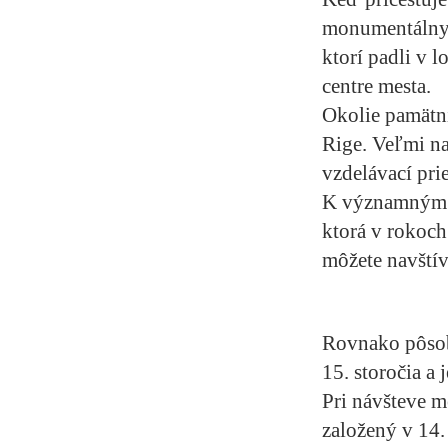
monumentálny 
ktorí padli v 
centre mesta.
Okolie pamätní
Rige. Veľmi n
vzdelávací pri
K významným p
ktorá v rokoch
môžete navštív
Rovnako pôsobi
15. storočia a
Pri návšteve m
založený v 14