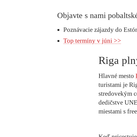
Objavte s nami pobaltsk
Poznávacie zájazdy do Estón
Top termíny v júni >>
Riga pl
Hlavné mesto
turistami je 
stredovekým c
dedičstve UNE
miestami s free
Keď pricestuje