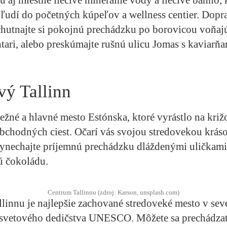
ú ľudí do početných kúpeľov a wellness centier. Dopra
chutnajte si pokojnú prechádzku po borovicou voňa
tari, alebo preskúmajte rušnú ulicu Jomas s kaviarňa
ý Tallinn
režné a hlavné mesto Estónska, ktoré vyrástlo na križ
chodných ciest. Očarí vás svojou stredovekou kráso
ynechajte príjemnú prechádzku dláždenými uličkami
ú čokoládu.
Centrum Tallinnu (zdroj: Karson, unsplash.com)
llinnu je najlepšie zachované stredoveké mesto v sev
o svetového dedičstva UNESCO. Môžete sa prechádz