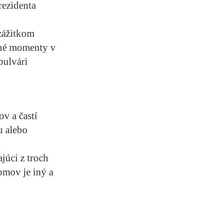
rezidenta
zážitkom
vné momenty v
bulvári
v a častí
u alebo
júci z troch
omov je iný a