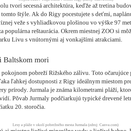
olu tvorí secesná architektúra, keďže až tretina budo
 tomto štýle. Ak do Rigy pocestujete s deťmi, naplánu
íznej veže s vyhliadkovou plošinou vo výške 97 me
a populárna reštaurácia. Okrem miestnej ZOO si môž
arku Livu s vnútornými aj vonkajšími atrakciami.
i Baltskom mori
a pokojnom pobreží Rižského zálivu. Toto očarujúce
ďaka ľahkej dostupnosti z Rigy ideálnym miestom pr
ry prírody. Jurmala je známa kilometrami pláží, ktoré
idí. Pôvab Jurmaly podčiarkujú typické drevené le
iatku 20. storočia.
Lesy a pláže v okolí pobrežného mesta Jurmala (zdroj: Canva.com)
 aj miestne liečivé minerálne vody a liečivé bahno, 