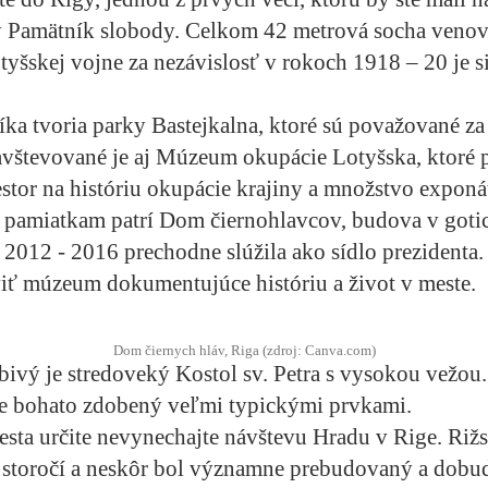
Pamätník slobody. Celkom 42 metrová socha veno
lotyšskej vojne za nezávislosť v rokoch 1918 – 20 je 
ka tvoria parky Bastejkalna, ktoré sú považované za 
avštevované je aj Múzeum okupácie Lotyšska, ktoré 
estor na históriu okupácie krajiny a množstvo exponá
amiatkam patrí Dom čiernohlavcov, budova v gotic
 2012 - 2016 prechodne slúžila ako sídlo prezidenta.
iť múzeum dokumentujúce históriu a život v meste.
Dom čiernych hláv, Riga (zdroj: Canva.com)
vý je stredoveký Kostol sv. Petra s vysokou vežou
 je bohato zdobený veľmi typickými prvkami.
esta určite nevynechajte návštevu Hradu v Rige. Riž
. storočí a neskôr bol významne prebudovaný a dob