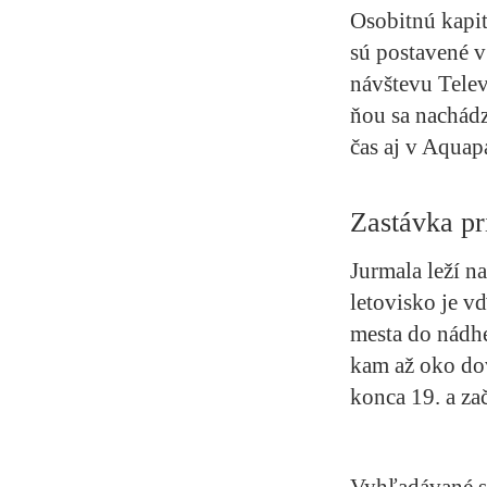
Osobitnú kapit
sú postavené v
návštevu Telev
ňou sa nachádz
čas aj v Aquap
Zastávka pr
Jurmala leží n
letovisko je v
mesta do nádhe
kam až oko dov
konca 19. a zač
Vyhľadávané sú