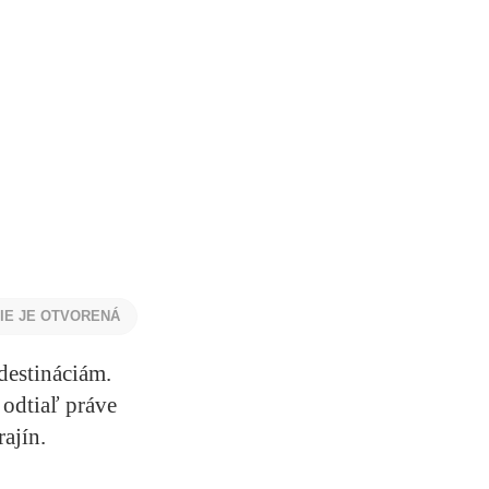
NIE JE OTVORENÁ
destináciám.
 odtiaľ práve
ajín.