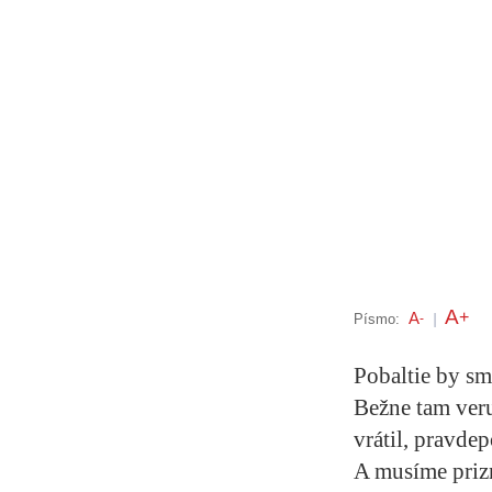
A
+
A
Písmo:
-
|
Pobaltie by s
Bežne tam veru
vrátil, pravde
A musíme prizn