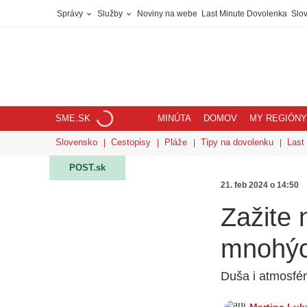
Správy
Služby
Noviny na webe
Last Minute Dovolenka
Slov
SME.SK
MINÚTA
DOMOV
MY REGIÓNY
Slovensko
Cestopisy
Pláže
Tipy na dovolenku
Last
POST.sk
21. feb 2024 o 14:50
Zažite 
mnohýc
Duša i atmosfér