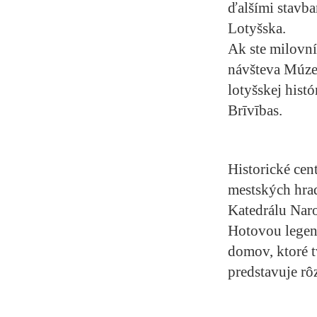
ďalšími stavba
Lotyšska.
Ak ste milovní
návšteva Múzea
lotyšskej hist
Brīvības.
Historické cen
mestských hrad
Katedrálu Naro
Hotovou legend
domov, ktoré t
predstavuje r