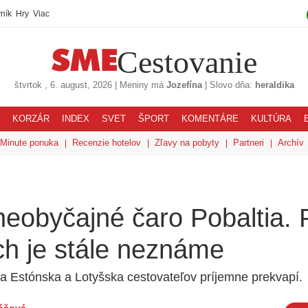
ník
Hry
Viac
Cestovanie
štvrtok
, 6. august, 2026
|
Meniny má
Jozefína
|
Slovo dňa:
heraldika
KORZÁR
INDEX
SVET
ŠPORT
KOMENTÁRE
KULTÚRA
 Minute ponuka
Recenzie hotelov
Zľavy na pobyty
Partneri
Archív
neobyčajné čaro Pobaltia. 
h je stále neznáme
a Estónska a Lotyšska cestovateľov príjemne prekvapí.