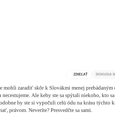
ZDIEĽAŤ
DISKUSIA 
me mohli zaradiť skôr k Slovákmi menej prebádaným 
 necestujeme. Ale keby ste sa spýtali niekoho, kto sa
podobne by ste si vypočuli celú ódu na krásu týchto kr
ať, právom. Neveríte? Presvedčte sa sami.