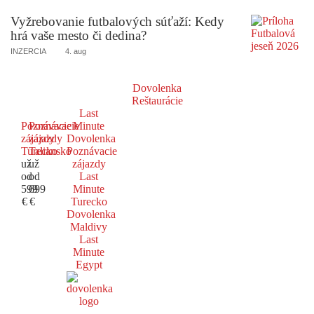
Vyžrebovanie futbalových súťaží: Kedy
hrá vaše mesto či dedina?
INZERCIA
4. aug
Dovolenka
Reštaurácie
Last
Poznávacie
Poznávacie
Minute
zájazdy
zájazdy
Dovolenka
Turecko
Taliansko
Poznávacie
už
už
zájazdy
od
od
Last
599
699
Minute
€
€
Turecko
Dovolenka
Maldivy
Last
Minute
Egypt