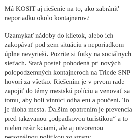
Má KOSIT aj riešenie na to, ako zabrániť
neporiadku okolo kontajnerov?
Uzamykať nádoby do klietok, alebo ich
zakopávať pod zem situáciu s neporiadkom
úplne nevyrieši. Pozrite si fotky na sociálnych
sieťach. Stará posteľ pohodená pri nových
polopodzemných kontajneroch na Triede SNP
hovorí za všetko. Riešením je v prvom rade
zapojiť do témy mestskú políciu a venovať sa
tomu, aby boli vinníci odhalení a poučení. To
je úloha mesta. Ďalším opatrením je prevencia
pred takzvanou „odpadkovou turistikou“ a to
nielen reštrikciami, ale aj otvorenou
personálnou politikou zo strany