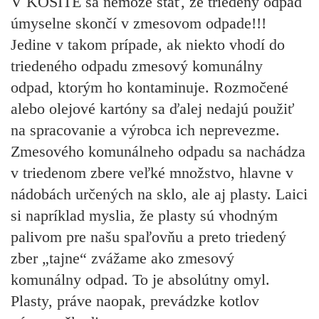
V KOSITE sa nemôže stať, že triedený odpad
úmyselne skončí v zmesovom odpade!!!
Jedine v takom prípade, ak niekto vhodí do
triedeného odpadu zmesový komunálny
odpad, ktorým ho kontaminuje. Rozmočené
alebo olejové kartóny sa ďalej nedajú použiť
na spracovanie a výrobca ich neprevezme.
Zmesového komunálneho odpadu sa nachádza
v triedenom zbere veľké množstvo, hlavne v
nádobách určených na sklo, ale aj plasty. Laici
si napríklad myslia, že plasty sú vhodným
palivom pre našu spaľovňu a preto triedený
zber „tajne“ zvážame ako zmesový
komunálny odpad. To je absolútny omyl.
Plasty, práve naopak, prevádzke kotlov