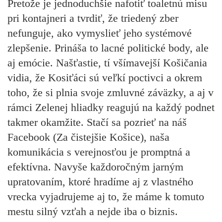
Pretože je jednoduchšie nafotiť toaletnú misu
pri kontajneri a tvrdiť, že triedený zber
nefunguje, ako vymyslieť jeho systémové
zlepšenie. Prináša to lacné politické body, ale
aj emócie. Našťastie, tí všímavejší Košičania
vidia, že Kosiťáci sú veľkí poctivci a okrem
toho, že si plnia svoje zmluvné záväzky, a aj v
rámci Zelenej hliadky reagujú na každý podnet
takmer okamžite. Stačí sa pozrieť na náš
Facebook (Za čistejšie Košice), naša
komunikácia s verejnosťou je promptná a
efektívna. Navyše každoročným jarným
upratovaním, ktoré hradíme aj z vlastného
vrecka vyjadrujeme aj to, že máme k tomuto
mestu silný vzťah a nejde iba o biznis.