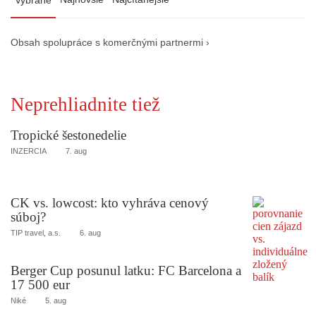
Vybrané
Obsah spolupráce s komerčnými partnermi ›
Neprehliadnite tiež
Tropické šestonedelie
INZERCIA
7. aug
CK vs. lowcost: kto vyhráva cenový
súboj?
TIP travel, a.s.
6. aug
Berger Cup posunul latku: FC Barcelona a
17 500 eur
Niké
5. aug