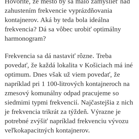
Hovoríte, že mesto by sa malo zamyslieť nad
zahustením frekvencie vyprázdňovania
kontajnerov. Aká by teda bola ideálna
frekvencia? Dá sa vôbec urobiť optimálny
harmonogram?
Frekvencia sa dá nastaviť rôzne. Treba
povedať, že každá lokalita v Košiciach má iné
optimum. Dnes však už viem povedať, že
napríklad pri 1 100-litrových kontajneroch na
zmesový komunálny odpad pracujeme so
siedmimi typmi frekvencií. Najčastejšia z nich
je frekvencia trikrát za týždeň. Výrazne je
potrebné zvýšiť napríklad frekvenciu vývozu
veľkokapacitných kontajnerov.