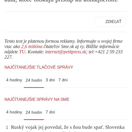
ZDIEĽAŤ
Tento text je platenou formou reklamy. Informujte o svojej firme
viac ako
2,6 milióna
čitateľov Sme.sk aj vy. Bližšie informácie
nájdete
TU
. Kontakt:
internet@petitpress.sk
; tel:+421 2 59 233
227.
NAJČÍTANEJŠIE TLAČOVÉ SPRÁVY
4 hodiny
3 dni
7 dní
24 hodín
NAJČÍTANEJŠIE SPRÁVY NA SME
4 hodiny
7 dní
24 hodín
Ruský vojak jej povedal, že s ňou bude spať. Slovenka
1