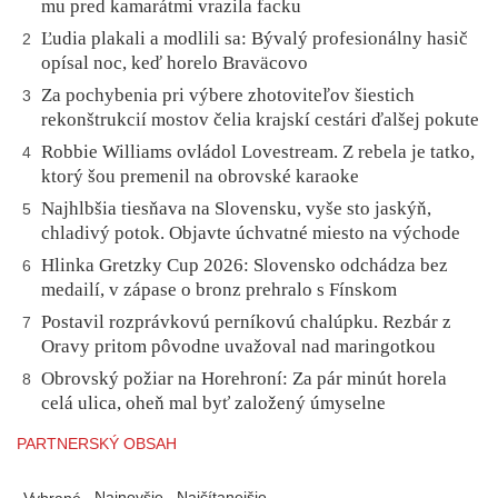
mu pred kamarátmi vrazila facku
Ľudia plakali a modlili sa: Bývalý profesionálny hasič
2
opísal noc, keď horelo Braväcovo
Za pochybenia pri výbere zhotoviteľov šiestich
3
rekonštrukcií mostov čelia krajskí cestári ďalšej pokute
Robbie Williams ovládol Lovestream. Z rebela je tatko,
4
ktorý šou premenil na obrovské karaoke
Najhlbšia tiesňava na Slovensku, vyše sto jaskýň,
5
chladivý potok. Objavte úchvatné miesto na východe
Hlinka Gretzky Cup 2026: Slovensko odchádza bez
6
medailí, v zápase o bronz prehralo s Fínskom
Postavil rozprávkovú perníkovú chalúpku. Rezbár z
7
Oravy pritom pôvodne uvažoval nad maringotkou
Obrovský požiar na Horehroní: Za pár minút horela
8
celá ulica, oheň mal byť založený úmyselne
PARTNERSKÝ OBSAH
Najnovšie
Najčítanejšie