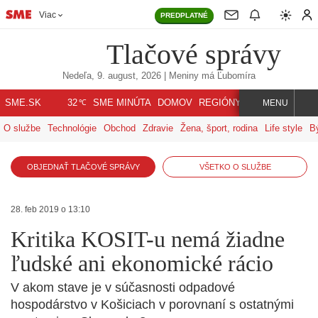
Viac
PREDPLATNÉ
Tlačové správy
Nedeľa, 9. august, 2026
| Meniny má
Ľubomíra
℃
SME.SK
SME MINÚTA
DOMOV
REGIÓNY
INDEX
SVET
32
MENU
O službe
Technológie
Obchod
Zdravie
Žena, šport, rodina
Life style
B
OBJEDNAŤ TLAČOVÉ SPRÁVY
VŠETKO O SLUŽBE
28. feb 2019 o 13:10
Kritika KOSIT-u nemá žiadne
ľudské ani ekonomické rácio
V akom stave je v súčasnosti odpadové
hospodárstvo v Košiciach v porovnaní s ostatnými