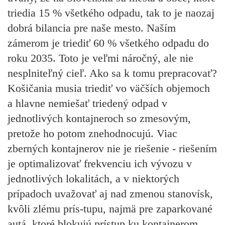
triedia 15 % všetkého odpadu, tak to je naozaj
dobrá bilancia pre naše mesto. Naším
zámerom je triediť 60 % všetkého odpadu do
roku 2035. Toto je veľmi náročný, ale nie
nesplniteľný cieľ. Ako sa k tomu prepracovať?
Košičania musia triediť vo väčších objemoch
a hlavne nemiešať triedený odpad v
jednotlivých kontajneroch so zmesovým,
pretože ho potom znehodnocujú. Viac
zberných kontajnerov nie je riešenie - riešením
je optimalizovať frekvenciu ich vývozu v
jednotlivých lokalitách, a v niektorých
prípadoch uvažovať aj nad zmenou stanovísk,
kvôli zlému prís-tupu, najmä pre zaparkované
autá, ktoré blokujú prístup ku kontajnerom.