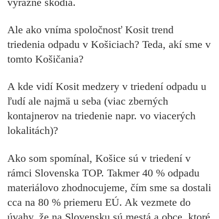
výrazne škodia.
Ale ako vníma spoločnosť Kosit trend
triedenia odpadu v Košiciach? Teda, akí sme v
tomto Košičania?
A kde vidí Kosit medzery v triedení odpadu u
ľudí ale najmä u seba (viac zberných
kontajnerov na triedenie napr. vo viacerých
lokalitách)?
Ako som spomínal, Košice sú v triedení v
rámci Slovenska TOP. Takmer 40 % odpadu
materiálovo zhodnocujeme, čím sme sa dostali
cca na 80 % priemeru EÚ. Ak vezmete do
úvahy, že na Slovensku sú mestá a obce, ktoré