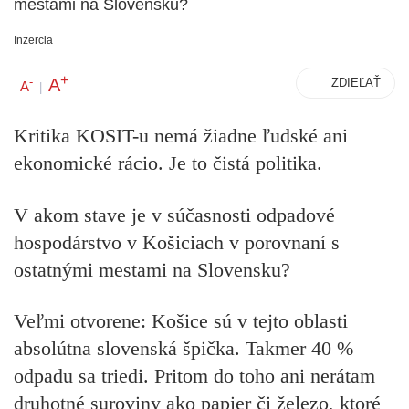
mestami na Slovensku?
Inzercia
+
A
-
ZDIEĽAŤ
A
|
Kritika KOSIT-u nemá žiadne ľudské ani
ekonomické rácio. Je to čistá politika.
V akom stave je v súčasnosti odpadové
hospodárstvo v Košiciach v porovnaní s
ostatnými mestami na Slovensku?
Veľmi otvorene: Košice sú v tejto oblasti
absolútna slovenská špička. Takmer 40 %
odpadu sa triedi. Pritom do toho ani nerátam
druhotné suroviny ako papier či železo, ktoré