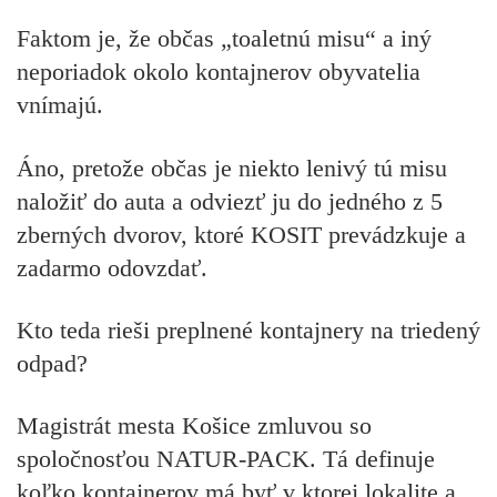
Faktom je, že občas „toaletnú misu“ a iný
neporiadok okolo kontajnerov obyvatelia
vnímajú.
Áno, pretože občas je niekto lenivý tú misu
naložiť do auta a odviezť ju do jedného z 5
zberných dvorov, ktoré KOSIT prevádzkuje a
zadarmo odovzdať.
Kto teda rieši preplnené kontajnery na triedený
odpad?
Magistrát mesta Košice zmluvou so
spoločnosťou NATUR-PACK. Tá definuje
koľko kontajnerov má byť v ktorej lokalite a