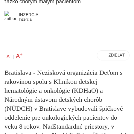
ťažko chorým malým pacientom.
INZERCIA
Inzercia
+
A
-
ZDIEĽAŤ
A
|
Bratislava - Nezisková organizácia Deťom s
rakovinou spolu s Klinikou detskej
hematológie a onkológie (KDHaO) a
Národným ústavom detských chorôb
(NÚDCH) v Bratislave vybudovali špičkové
oddelenie pre onkologických pacientov do
veku 8 rokov. Nadštandardné priestory, v