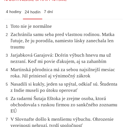
4 hodiny
7 dní
24 hodín
Toto nie je normálne
1
Zachránila samu seba pred vlastnou rodinou. Matka
2
ľutuje, že ju porodila, namiesto lásky zanechala len
traumu
Jarjabková Garajová: Dcérin výbuch hnevu ma už
3
nezraní. Keď mi povie ďakujem, aj sa zahanbím
Martinská pôrodnica má za sebou najsilnejší mesiac
4
roka. Júl priniesol aj výnimočný zákrok
Nasadili si kukly, jeden sa spýtal, odkiaľ sú. Študenta
5
z Indie museli po útoku operovať
Za radarmi Šutaja Eštoka je zrejme osoba, ktorá
6
obchodovala s ruskou firmou zo sankčného zoznamu
EÚ
V Slovnafte došlo k menšiemu výbuchu. Ohrozenie
7
verejnosti nehrozí, tvrdí spoločnosť