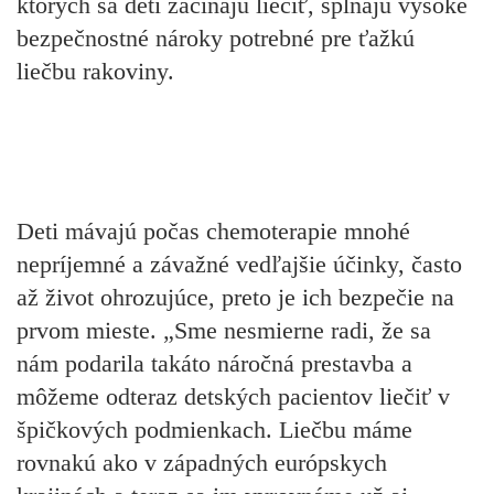
ktorých sa deti začínajú liečiť, spĺňajú vysoké
bezpečnostné nároky potrebné pre ťažkú
liečbu rakoviny.
Deti mávajú počas chemoterapie mnohé
nepríjemné a závažné vedľajšie účinky, často
až život ohrozujúce, preto je ich bezpečie na
prvom mieste. „Sme nesmierne radi, že sa
nám podarila takáto náročná prestavba a
môžeme odteraz detských pacientov liečiť v
špičkových podmienkach. Liečbu máme
rovnakú ako v západných európskych