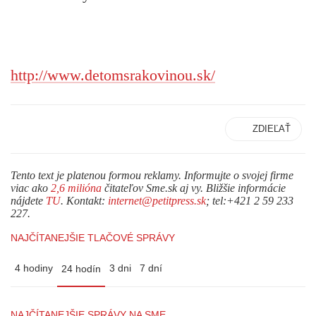
http://www.detomsrakovinou.sk/
ZDIEĽAŤ
Tento text je platenou formou reklamy. Informujte o svojej firme
viac ako
2,6 milióna
čitateľov Sme.sk aj vy. Bližšie informácie
nájdete
TU
. Kontakt:
internet@petitpress.sk
; tel:+421 2 59 233
227.
NAJČÍTANEJŠIE TLAČOVÉ SPRÁVY
4 hodiny
3 dni
7 dní
24 hodín
NAJČÍTANEJŠIE SPRÁVY NA SME