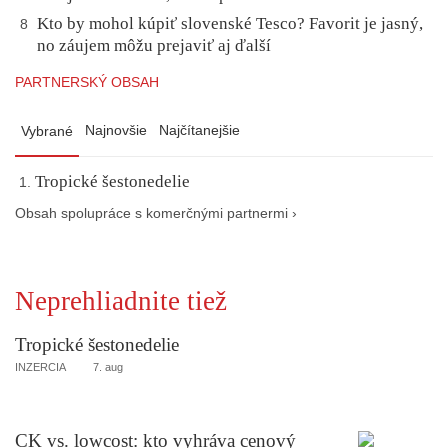
Kto by mohol kúpiť slovenské Tesco? Favorit je jasný,
8
no záujem môžu prejaviť aj ďalší
PARTNERSKÝ OBSAH
Najnovšie
Najčítanejšie
Vybrané
Tropické šestonedelie
Obsah spolupráce s komerčnými partnermi ›
Neprehliadnite tiež
Tropické šestonedelie
INZERCIA
7. aug
CK vs. lowcost: kto vyhráva cenový