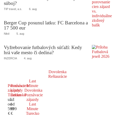
súboj?
TIP travel, a.s.
6. aug
Berger Cup posunul latku: FC Barcelona a
17 500 eur
Niké
5. aug
Vyžrebovanie futbalových súťaží: Kedy
hrá vaše mesto či dedina?
INZERCIA
4. aug
Dovolenka
Reštaurácie
Last
Poznávacie
Poznávacie
Minute
zájazdy
zájazdy
Dovolenka
Turecko
Taliansko
Poznávacie
už
už
zájazdy
od
od
Last
599
699
Minute
€
€
Turecko