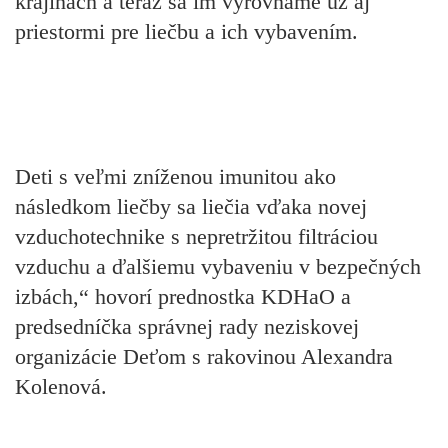
krajinách a teraz sa im vyrovnáme už aj
priestormi pre liečbu a ich vybavením.
Deti s veľmi zníženou imunitou ako
následkom liečby sa liečia vďaka novej
vzduchotechnike s nepretržitou filtráciou
vzduchu a ďalšiemu vybaveniu v bezpečných
izbách,“ hovorí prednostka KDHaO a
predsedníčka správnej rady neziskovej
organizácie Deťom s rakovinou Alexandra
Kolenová.