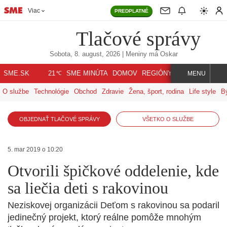
Viac
PREDPLATNÉ
Tlačové správy
Sobota, 8. august, 2026
| Meniny má
Oskar
℃
SME.SK
SME MINÚTA
DOMOV
REGIÓNY
INDEX
SVET
21
MENU
O službe
Technológie
Obchod
Zdravie
Žena, šport, rodina
Life style
B
OBJEDNAŤ TLAČOVÉ SPRÁVY
VŠETKO O SLUŽBE
5. mar 2019 o 10:20
Otvorili špičkové oddelenie, kde
sa liečia deti s rakovinou
Neziskovej organizácii Deťom s rakovinou sa podaril
jedinečný projekt, ktorý reálne pomôže mnohým