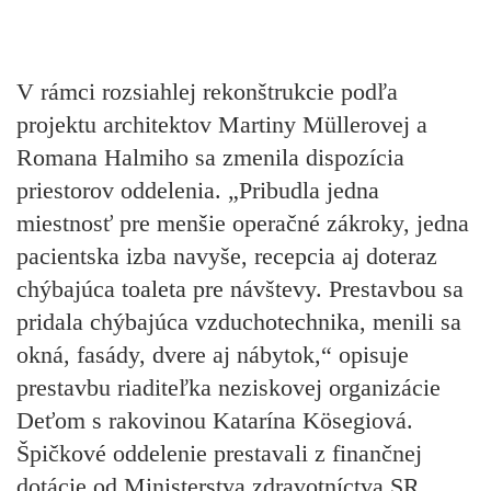
V rámci rozsiahlej rekonštrukcie podľa
projektu architektov Martiny Müllerovej a
Romana Halmiho sa zmenila dispozícia
priestorov oddelenia. „Pribudla jedna
miestnosť pre menšie operačné zákroky, jedna
pacientska izba navyše, recepcia aj doteraz
chýbajúca toaleta pre návštevy. Prestavbou sa
pridala chýbajúca vzduchotechnika, menili sa
okná, fasády, dvere aj nábytok,“ opisuje
prestavbu riaditeľka neziskovej organizácie
Deťom s rakovinou Katarína Kösegiová.
Špičkové oddelenie prestavali z finančnej
dotácie od Ministerstva zdravotníctva SR,