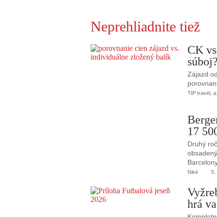
Neprehliadnite tiež
CK vs
súboj
Zájazd od
porovnani
TIP travel, a
Berge
17 50
Druhý roč
obsadený 
Barcelony
Niké
5.
Vyžre
hrá va
Kompletný