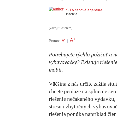
SITA tlačová agentúra
Inzercia
(Zdroj: Cetelem)
+
A
-
A
Písmo:
|
Potrebujete rýchlo požičať a 
vybavovačky? Existuje riešenie
mobil.
Väčšina z nás určite zažila sit
chcete peniaze na splnenie svo
riešenie nečakaného výdavku, 
stresu i zbytočných vybavovač
riešenia ponúka napríklad člen