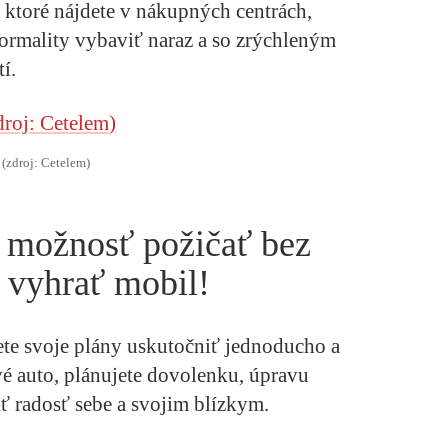
 ktoré nájdete v nákupných centrách,
ormality vybaviť naraz a so zrýchleným
í.
(zdroj: Cetelem)
ú možnosť požičať bez
 vyhrať mobil!
te svoje plány uskutočniť jednoducho a
vé auto, plánujete dovolenku, úpravu
iť radosť sebe a svojim blízkym.