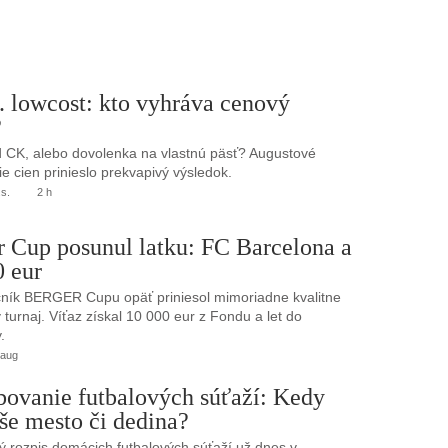
. lowcost: kto vyhráva cenový
?
 CK, alebo dovolenka na vlastnú päsť? Augustové
e cien prinieslo prekvapivý výsledok.
.s.
2 h
r Cup posunul latku: FC Barcelona a
0 eur
ník BERGER Cupu opäť priniesol mimoriadne kvalitne
turnaj. Víťaz získal 10 000 eur z Fondu a let do
.
 aug
bovanie futbalových súťaží: Kedy
še mesto či dedina?
 rozpis domácich futbalových súťaží už dnes v