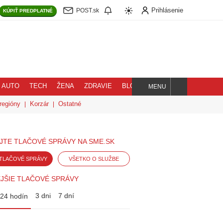
Prihlásenie
POST.sk
KÚPIŤ
PREDPLATNÉ
AUTO
TECH
ŽENA
ZDRAVIE
BLOG
MENU
Hľadaj
regióny
Korzár
Ostatné
JTE TLAČOVÉ SPRÁVY NA SME.SK
TLAČOVÉ SPRÁVY
VŠETKO O SLUŽBE
JŠIE TLAČOVÉ SPRÁVY
3 dni
7 dní
24 hodín