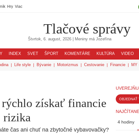
ník
Hry
Viac
Tlačové správy
Štvrtok, 6. august, 2026
| Meniny má
Jozefína
Y
INDEX
SVET
ŠPORT
KOMENTÁRE
KULTÚRA
VIDEO
odina
Life style
Bývanie
Motorizmus
Cestovanie
Financie
MY 
UVEREJŇU
 rýchlo získať financie
OBJEDNAŤ 
NAJČÍTANE
 rizika
4 hodiny
máte čas ani chuť na zbytočné vybavovačky?