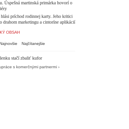
u. Úspešná martinská primárka hovorí o
iéry
 hlási príchod rodinnej karty. Jeho kritici
o drahom marketingu a cintoríne aplikácií
KÝ OBSAH
Najnovšie
Najčítanejšie
enku stačí zbaliť kufor
upráce s komerčnými partnermi ›