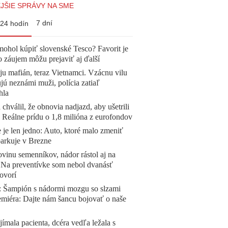
JŠIE SPRÁVY NA SME
7 dní
24 hodín
mohol kúpiť slovenské Tesco? Favorit je
o záujem môžu prejaviť aj ďalší
 ju mafián, teraz Vietnamci. Vzácnu vilu
ú neznámi muži, polícia zatiaľ
hla
 chválil, že obnovia nadjazd, aby ušetrili
e. Reálne prídu o 1,8 milióna z eurofondov
 je len jedno: Auto, ktoré malo zmeniť
parkuje v Brezne
vinu semenníkov, nádor rástol aj na
. Na preventívke som nebol dvanásť
ovorí
Šampión s nádormi mozgu so slzami
emiéra: Dajte nám šancu bojovať o naše
ímala pacienta, dcéra vedľa ležala s