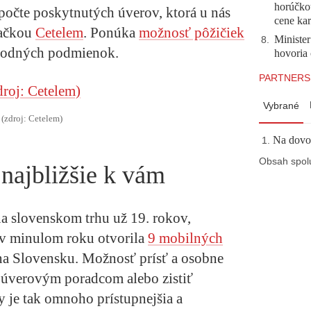
horúčko
 počte poskytnutých úverov, ktorá u nás
cene kar
načkou
Cetelem
. Ponúka
možnosť pôžičiek
Minister
8
.
hodných podmienok.
hovoria 
PARTNERS
Vybrané
(zdroj: Cetelem)
Na dovol
Obsah spol
najbližšie k vám
na slovenskom trhu už 19. rokov,
 v minulom roku otvorila
9 mobilných
na Slovensku. Možnosť prísť a osobne
 úverovým poradcom alebo zistiť
 je tak omnoho prístupnejšia a