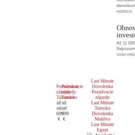
denníkoc
INZERCIA
Obnov
invest
Až 11 00
Najrozumne
VUNO HREUS
Last Minute
Poznávacie
Poznávacie
Dovolenka
zájazdy
zájazdy
Poznávacie
Taliansko
Turecko
zájazdy
už
už
Last Minute
od
od
Turecko
699
599
Dovolenka
€
€
Maldivy
Last Minute
Egypt