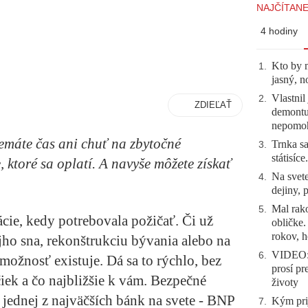
NAJČÍTANE
4 hodiny
Kto by 
1
.
jasný, n
Vlastnil
2
.
ZDIEĽAŤ
demontuj
nepomo
nemáte čas ani chuť na zbytočné
Trnka sa
3
.
státisíc
, ktoré sa oplatí. A navyše môžete získať
Na svete
4
.
dejiny, 
Mal rako
5
.
uácie, kedy potrebovala požičať. Či už
obličke
rokov, h
jho sna, rekonštrukciu bývania alebo na
VIDEO: 
6
.
možnosť existuje. Dá sa to rýchlo, bez
prosí pr
iek a čo najbližšie k vám. Bezpečné
životy
 jednej z najväčších bánk na svete - BNP
Kým prij
7
.