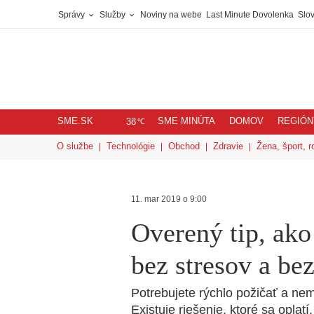
Správy
Služby
Noviny na webe
Last Minute Dovolenka
Slov
SME.SK
SME MINÚTA
DOMOV
REGIÓN
℃
38
O službe
Technológie
Obchod
Zdravie
Žena, šport, r
11. mar 2019 o 9:00
Overený tip, ako
bez stresov a bez
Potrebujete rýchlo požičať a ne
Existuje riešenie, ktoré sa oplatí.