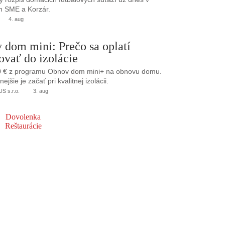
h SME a Korzár.
4. aug
 dom mini: Prečo sa oplatí
ovať do izolácie
0 € z programu Obnov dom mini+ na obnovu domu.
jšie je začať pri kvalitnej izolácii.
 s.r.o.
3. aug
Dovolenka
Reštaurácie