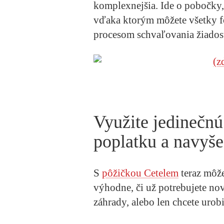
komplexnejšia. Ide o pobočky,
vďaka ktorým môžete všetky f
procesom schvaľovania žiadost
Využite jedinečn
poplatku a navyše
S
pôžičkou Cetelem
teraz môže
výhodne, či už potrebujete no
záhrady, alebo len chcete urob