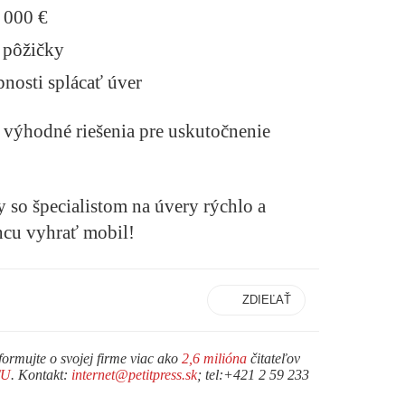
 000 €
 pôžičky
nosti splácať úver
 výhodné riešenia pre uskutočnenie
y so špecialistom na úvery rýchlo a
ncu vyhrať mobil!
ZDIEĽAŤ
formujte o svojej firme viac ako
2,6 milióna
čitateľov
TU
. Kontakt:
internet@petitpress.sk
; tel:+421 2 59 233