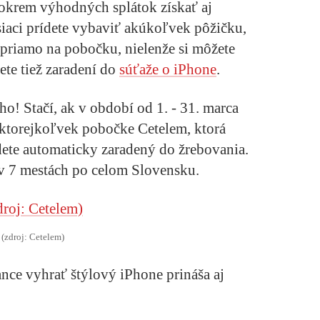
okrem výhodných splátok získať aj
iaci prídete vybaviť akúkoľvek pôžičku,
 priamo na pobočku, nielenže si môžete
ete tiež zaradení do
súťaže o iPhone
.
! Stačí, ak v období od 1. - 31. marca
 ktorejkoľvek pobočke Cetelem, ktorá
ete automaticky zaradený do žrebovania.
v 7 mestách po celom Slovensku.
(zdroj: Cetelem)
ce vyhrať štýlový iPhone prináša aj