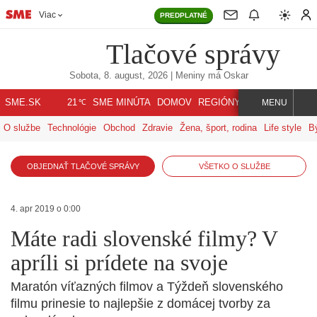
Viac
PREDPLATNÉ
Tlačové správy
Sobota, 8. august, 2026
| Meniny má
Oskar
℃
SME.SK
SME MINÚTA
DOMOV
REGIÓNY
INDEX
SVET
21
MENU
O službe
Technológie
Obchod
Zdravie
Žena, šport, rodina
Life style
B
OBJEDNAŤ TLAČOVÉ SPRÁVY
VŠETKO O SLUŽBE
4. apr 2019 o 0:00
Máte radi slovenské filmy? V
apríli si prídete na svoje
Maratón víťazných filmov a Týždeň slovenského
filmu prinesie to najlepšie z domácej tvorby za