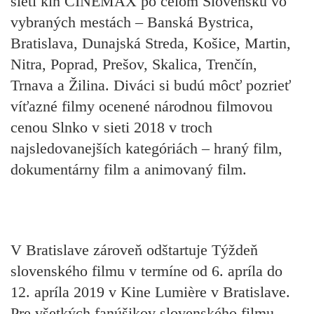
sieti kín CINEMAX po celom Slovensku vo
vybraných mestách – Banská Bystrica,
Bratislava, Dunajská Streda, Košice, Martin,
Nitra, Poprad, Prešov, Skalica, Trenčín,
Trnava a Žilina. Diváci si budú môcť pozrieť
víťazné filmy ocenené národnou filmovou
cenou Slnko v sieti 2018 v troch
najsledovanejších kategóriách – hraný film,
dokumentárny film a animovaný film.
V Bratislave zároveň odštartuje
Týždeň
slovenského filmu
v termíne od 6. apríla do
12. apríla 2019 v Kine Lumière v Bratislave.
Pre všetkých fanúšikov slovenského filmu