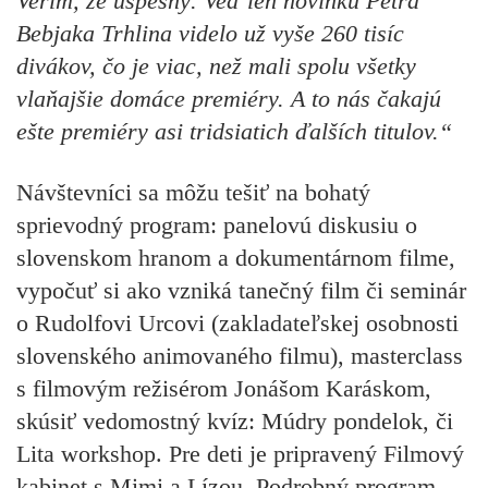
Verím, že úspešný. Veď len novinku Petra
Bebjaka Trhlina videlo už vyše 260 tisíc
divákov, čo je viac, než mali spolu všetky
vlaňajšie domáce premiéry. A to nás čakajú
ešte premiéry asi tridsiatich ďalších titulov.“
Návštevníci sa môžu tešiť na bohatý
sprievodný program: panelovú diskusiu o
slovenskom hranom a dokumentárnom filme,
vypočuť si ako vzniká tanečný film či seminár
o Rudolfovi Urcovi (zakladateľskej osobnosti
slovenského animovaného filmu), masterclass
s filmovým režisérom Jonášom Karáskom,
skúsiť vedomostný kvíz: Múdry pondelok, či
Lita workshop. Pre deti je pripravený Filmový
kabinet s Mimi a Lízou. Podrobný program