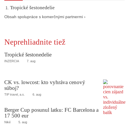
Tropické šestonedelie
Obsah spolupráce s komerčnými partnermi ›
Neprehliadnite tiež
Tropické šestonedelie
INZERCIA
7. aug
CK vs. lowcost: kto vyhráva cenový
súboj?
TIP travel, a.s.
6. aug
Berger Cup posunul latku: FC Barcelona a
17 500 eur
Niké
5. aug