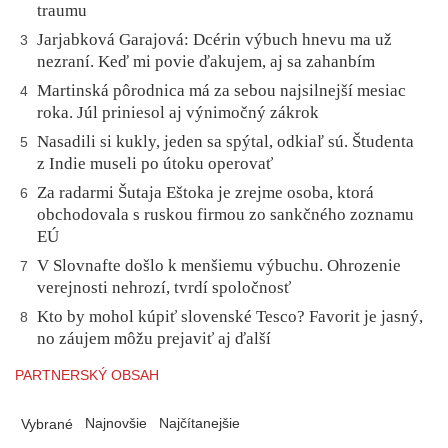
traumu
Jarjabková Garajová: Dcérin výbuch hnevu ma už
3
nezraní. Keď mi povie ďakujem, aj sa zahanbím
Martinská pôrodnica má za sebou najsilnejší mesiac
4
roka. Júl priniesol aj výnimočný zákrok
Nasadili si kukly, jeden sa spýtal, odkiaľ sú. Študenta
5
z Indie museli po útoku operovať
Za radarmi Šutaja Eštoka je zrejme osoba, ktorá
6
obchodovala s ruskou firmou zo sankčného zoznamu
EÚ
V Slovnafte došlo k menšiemu výbuchu. Ohrozenie
7
verejnosti nehrozí, tvrdí spoločnosť
Kto by mohol kúpiť slovenské Tesco? Favorit je jasný,
8
no záujem môžu prejaviť aj ďalší
PARTNERSKÝ OBSAH
Najnovšie
Najčítanejšie
Vybrané