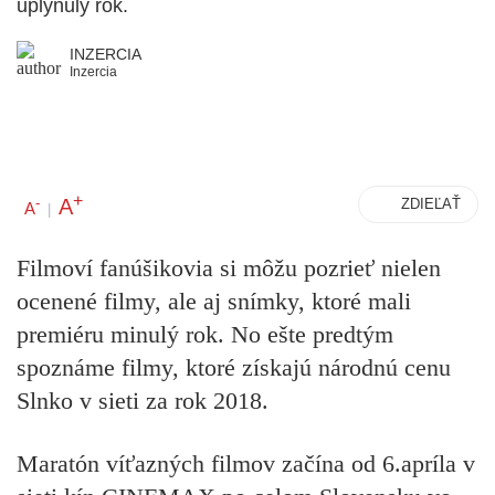
uplynulý rok.
INZERCIA
Inzercia
+
A
-
ZDIEĽAŤ
A
|
Filmoví fanúšikovia si môžu pozrieť nielen
ocenené filmy, ale aj snímky, ktoré mali
premiéru minulý rok. No ešte predtým
spoznáme filmy, ktoré získajú národnú cenu
Slnko v sieti za rok 2018.
Maratón víťazných filmov
začína od 6.apríla v