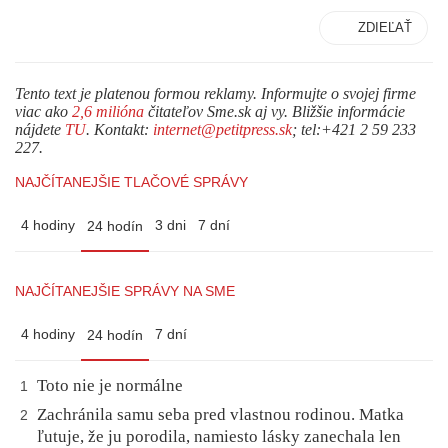
ZDIEĽAŤ
Tento text je platenou formou reklamy. Informujte o svojej firme
viac ako
2,6 milióna
čitateľov Sme.sk aj vy. Bližšie informácie
nájdete
TU
. Kontakt:
internet@petitpress.sk
; tel:+421 2 59 233
227.
NAJČÍTANEJŠIE TLAČOVÉ SPRÁVY
4 hodiny
3 dni
7 dní
24 hodín
NAJČÍTANEJŠIE SPRÁVY NA SME
4 hodiny
7 dní
24 hodín
Toto nie je normálne
1
Zachránila samu seba pred vlastnou rodinou. Matka
2
ľutuje, že ju porodila, namiesto lásky zanechala len