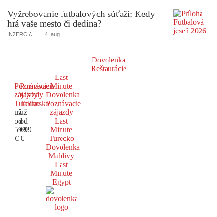
Vyžrebovanie futbalových súťaží: Kedy
hrá vaše mesto či dedina?
INZERCIA
4. aug
Dovolenka
Reštaurácie
Last
Poznávacie
Poznávacie
Minute
zájazdy
zájazdy
Dovolenka
Turecko
Taliansko
Poznávacie
už
už
zájazdy
od
od
Last
599
699
Minute
€
€
Turecko
Dovolenka
Maldivy
Last
Minute
Egypt