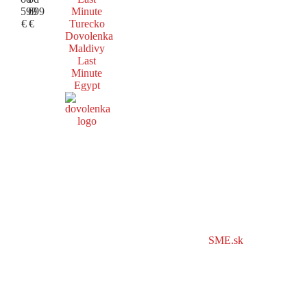
599
699
Minute
€
€
Turecko
Dovolenka
Maldivy
Last
Minute
Egypt
SME.sk