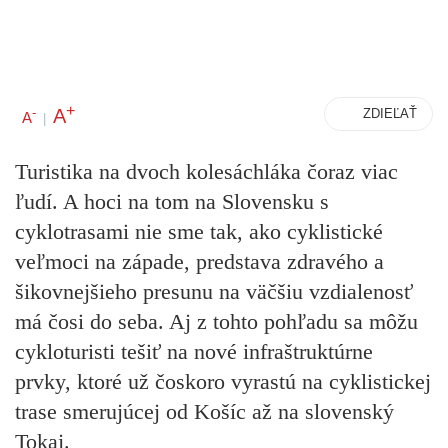
+
A
-
ZDIEĽAŤ
A
|
Turistika na dvoch kolesáchláka čoraz viac
ľudí. A hoci na tom na Slovensku s
cyklotrasami nie sme tak, ako cyklistické
veľmoci na západe, predstava zdravého a
šikovnejšieho presunu na väčšiu vzdialenosť
má čosi do seba. Aj z tohto pohľadu sa môžu
cykloturisti tešiť na nové infraštruktúrne
prvky, ktoré už čoskoro vyrastú na cyklistickej
trase smerujúcej od Košíc až na slovenský
Tokaj.