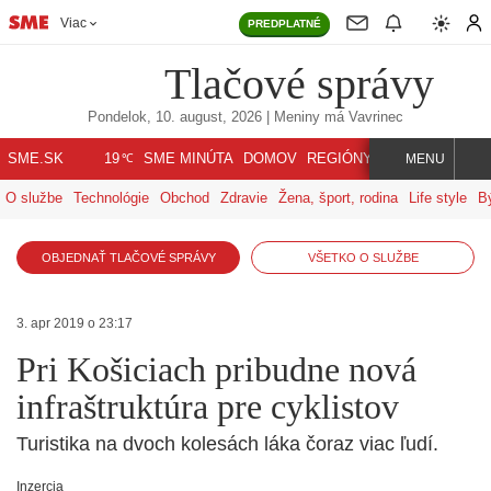
Viac
PREDPLATNÉ
Tlačové správy
Pondelok, 10. august, 2026
| Meniny má
Vavrinec
℃
SME.SK
SME MINÚTA
DOMOV
REGIÓNY
INDEX
SVET
19
MENU
O službe
Technológie
Obchod
Zdravie
Žena, šport, rodina
Life style
B
OBJEDNAŤ TLAČOVÉ SPRÁVY
VŠETKO O SLUŽBE
3. apr 2019 o 23:17
Pri Košiciach pribudne nová
infraštruktúra pre cyklistov
Turistika na dvoch kolesách láka čoraz viac ľudí.
Inzercia