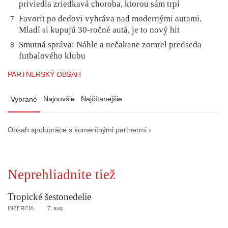
priviedla zriedkavá choroba, ktorou sám trpí
Favorit po dedovi vyhráva nad modernými autami.
7
Mladí si kupujú 30-ročné autá, je to nový hit
Smutná správa: Náhle a nečakane zomrel predseda
8
futbalového klubu
PARTNERSKÝ OBSAH
Najnovšie
Najčítanejšie
Vybrané
Obsah spolupráce s komerčnými partnermi ›
Neprehliadnite tiež
Tropické šestonedelie
INZERCIA
7. aug