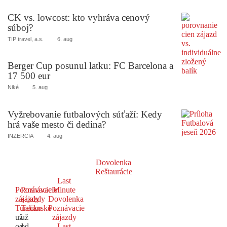
CK vs. lowcost: kto vyhráva cenový
súboj?
TIP travel, a.s.
6. aug
Berger Cup posunul latku: FC Barcelona a
17 500 eur
Niké
5. aug
Vyžrebovanie futbalových súťaží: Kedy
hrá vaše mesto či dedina?
INZERCIA
4. aug
Dovolenka
Reštaurácie
Last
Poznávacie
Poznávacie
Minute
zájazdy
zájazdy
Dovolenka
Turecko
Taliansko
Poznávacie
už
už
zájazdy
od
od
Last