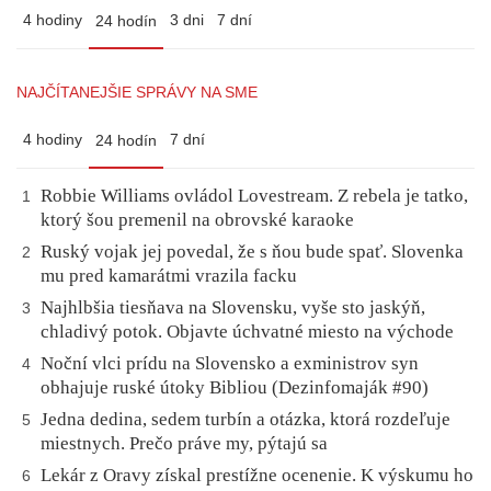
4 hodiny
3 dni
7 dní
24 hodín
NAJČÍTANEJŠIE SPRÁVY NA SME
4 hodiny
7 dní
24 hodín
Robbie Williams ovládol Lovestream. Z rebela je tatko,
1
ktorý šou premenil na obrovské karaoke
Ruský vojak jej povedal, že s ňou bude spať. Slovenka
2
mu pred kamarátmi vrazila facku
Najhlbšia tiesňava na Slovensku, vyše sto jaskýň,
3
chladivý potok. Objavte úchvatné miesto na východe
Noční vlci prídu na Slovensko a exministrov syn
4
obhajuje ruské útoky Bibliou (Dezinfomaják #90)
Jedna dedina, sedem turbín a otázka, ktorá rozdeľuje
5
miestnych. Prečo práve my, pýtajú sa
Lekár z Oravy získal prestížne ocenenie. K výskumu ho
6