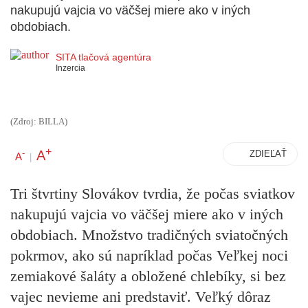
nakupujú vajcia vo väčšej miere ako v iných
obdobiach.
SITA tlačová agentúra
Inzercia
(Zdroj: BILLA)
+
A
-
ZDIEĽAŤ
A
|
Tri štvrtiny Slovákov tvrdia, že počas sviatkov
nakupujú vajcia vo väčšej miere ako v iných
obdobiach. Množstvo tradičných sviatočných
pokrmov, ako sú napríklad počas Veľkej noci
zemiakové šaláty a obložené chlebíky, si bez
vajec nevieme ani predstaviť. Veľký dôraz