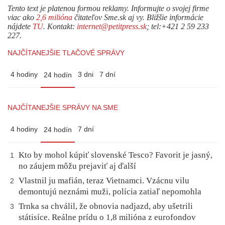
Tento text je platenou formou reklamy. Informujte o svojej firme
viac ako
2,6 milióna
čitateľov Sme.sk aj vy. Bližšie informácie
nájdete
TU
. Kontakt:
internet@petitpress.sk
; tel:+421 2 59 233
227.
NAJČÍTANEJŠIE TLAČOVÉ SPRÁVY
4 hodiny
3 dni
7 dní
24 hodín
NAJČÍTANEJŠIE SPRÁVY NA SME
4 hodiny
7 dní
24 hodín
Kto by mohol kúpiť slovenské Tesco? Favorit je jasný,
1
no záujem môžu prejaviť aj ďalší
Vlastnil ju mafián, teraz Vietnamci. Vzácnu vilu
2
demontujú neznámi muži, polícia zatiaľ nepomohla
Trnka sa chválil, že obnovia nadjazd, aby ušetrili
3
státisíce. Reálne prídu o 1,8 milióna z eurofondov