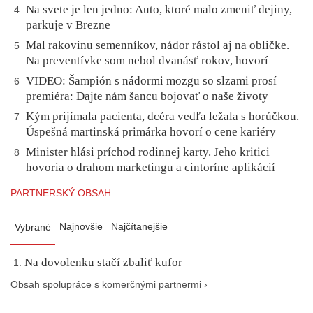
Na svete je len jedno: Auto, ktoré malo zmeniť dejiny,
4
parkuje v Brezne
Mal rakovinu semenníkov, nádor rástol aj na obličke.
5
Na preventívke som nebol dvanásť rokov, hovorí
VIDEO: Šampión s nádormi mozgu so slzami prosí
6
premiéra: Dajte nám šancu bojovať o naše životy
Kým prijímala pacienta, dcéra vedľa ležala s horúčkou.
7
Úspešná martinská primárka hovorí o cene kariéry
Minister hlási príchod rodinnej karty. Jeho kritici
8
hovoria o drahom marketingu a cintoríne aplikácií
PARTNERSKÝ OBSAH
Najnovšie
Najčítanejšie
Vybrané
Na dovolenku stačí zbaliť kufor
Obsah spolupráce s komerčnými partnermi ›