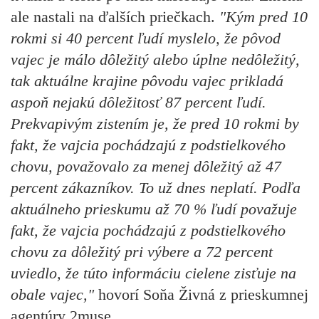
ale nastali na ďalších priečkach.
"Kým pred 10
rokmi si 40 percent ľudí myslelo, že pôvod
vajec je málo dôležitý alebo úplne nedôležitý,
tak aktuálne krajine pôvodu vajec prikladá
aspoň nejakú dôležitosť 87 percent ľudí.
Prekvapivým zistením je, že pred 10 rokmi by
fakt, že vajcia pochádzajú z podstielkového
chovu, považovalo za menej dôležitý až 47
percent zákazníkov. To už dnes neplatí. Podľa
aktuálneho prieskumu až 70 % ľudí považuje
fakt, že vajcia pochádzajú z podstielkového
chovu za dôležitý pri výbere a 72 percent
uviedlo, že túto informáciu cielene zisťuje na
obale vajec,"
hovorí Soňa Živná z prieskumnej
agentúry 2muse.