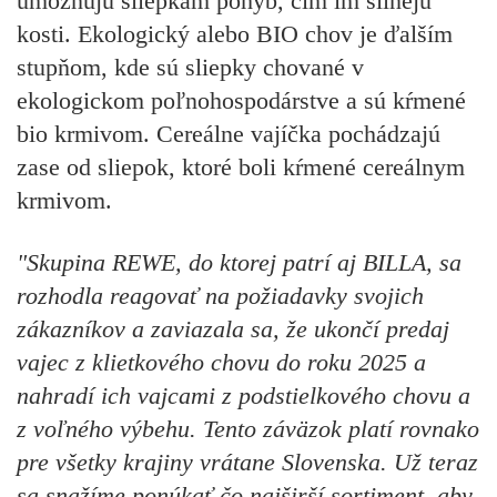
umožňujú sliepkam pohyb, čím im silnejú
kosti. Ekologický alebo BIO chov je ďalším
stupňom, kde sú sliepky chované v
ekologickom poľnohospodárstve a sú kŕmené
bio krmivom. Cereálne vajíčka pochádzajú
zase od sliepok, ktoré boli kŕmené cereálnym
krmivom.
"Skupina REWE, do ktorej patrí aj BILLA, sa
rozhodla reagovať na požiadavky svojich
zákazníkov a zaviazala sa, že ukončí predaj
vajec z klietkového chovu do roku 2025 a
nahradí ich vajcami z podstielkového chovu a
z voľného výbehu. Tento záväzok platí rovnako
pre všetky krajiny vrátane Slovenska. Už teraz
sa snažíme ponúkať čo najširší sortiment, aby