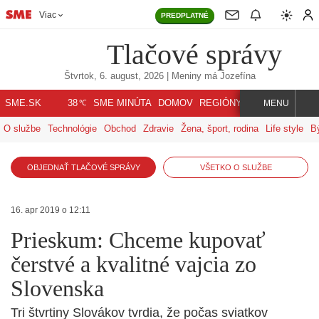
Viac
PREDPLATNÉ
Tlačové správy
Štvrtok, 6. august, 2026
| Meniny má
Jozefína
℃
SME.SK
SME MINÚTA
DOMOV
REGIÓNY
INDEX
SVET
38
MENU
O službe
Technológie
Obchod
Zdravie
Žena, šport, rodina
Life style
B
OBJEDNAŤ TLAČOVÉ SPRÁVY
VŠETKO O SLUŽBE
16. apr 2019 o 12:11
Prieskum: Chceme kupovať
čerstvé a kvalitné vajcia zo
Slovenska
Tri štvrtiny Slovákov tvrdia, že počas sviatkov