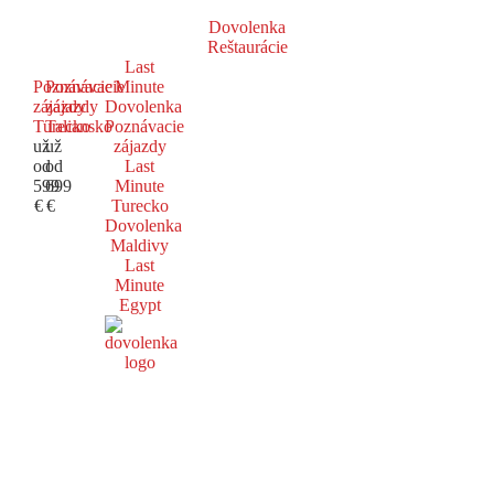
Dovolenka
Reštaurácie
Last
Poznávacie
Poznávacie
Minute
zájazdy
zájazdy
Dovolenka
Turecko
Taliansko
Poznávacie
už
už
zájazdy
od
od
Last
599
699
Minute
€
€
Turecko
Dovolenka
Maldivy
Last
Minute
Egypt