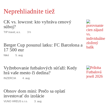
Neprehliadnite tiež
CK vs. lowcost: kto vyhráva cenový
súboj?
TIP travel, a.s.
3 h
Berger Cup posunul latku: FC Barcelona a
17 500 eur
Niké
5. aug
Vyžrebovanie futbalových súťaží: Kedy
hrá vaše mesto či dedina?
INZERCIA
4. aug
Obnov dom mini: Prečo sa oplatí
investovať do izolácie
VUNO HREUS s.r.o.
3. aug