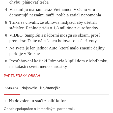
chybu, plánovať treba
Vlastnil ju mafián, teraz Vietnamci. Vzácnu vilu
4
demontujú neznámi muži, polícia zatiaľ nepomohla
Trnka sa chválil, že obnovia nadjazd, aby ušetrili
5
státisíce. Reálne prídu o 1,8 milióna z eurofondov
VIDEO: Šampión s nádormi mozgu so slzami prosí
6
premiéra: Dajte nám šancu bojovať o naše životy
Na svete je len jedno: Auto, ktoré malo zmeniť dejiny,
7
parkuje v Brezne
Presťahovaní košickí Rómovia kúpili dom v Maďarsku,
8
na katastri svieti meno starostky
PARTNERSKÝ OBSAH
Najnovšie
Najčítanejšie
Vybrané
Na dovolenku stačí zbaliť kufor
Obsah spolupráce s komerčnými partnermi ›