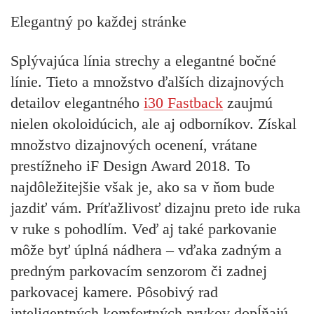
Elegantný po každej stránke
Splývajúca línia strechy a elegantné bočné
línie. Tieto a množstvo ďalších dizajnových
detailov elegantného
i30 Fastback
zaujmú
nielen okoloidúcich, ale aj odborníkov. Získal
množstvo dizajnových ocenení, vrátane
prestížneho iF Design Award 2018. To
najdôležitejšie však je, ako sa v ňom bude
jazdiť vám. Príťažlivosť dizajnu preto ide ruka
v ruke s pohodlím. Veď aj také parkovanie
môže byť úplná nádhera – vďaka zadným a
predným parkovacím senzorom či zadnej
parkovacej kamere. Pôsobivý rad
inteligentných komfortných prvkov dopĺňajú