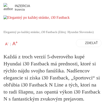
INZERCIA
Inzercia
Elegantný po každej stránke, i30 Fastback (Zdroj: Hyundai Slovensko)
+
A
-
ZDIEĽAŤ
A
|
Každá z troch verzií 5-dverového kupé
Hyundai i30 Fastback má prednosti, ktoré si
rýchlo nájdu svojho fanúšika. Nadšencov
elegancie si získa i30 Fastback, „športovci“ si
obľúbia i30 Fastback N Line a tých, ktorí na
to radi šliapnu, zas opantá výkon i30 Fastback
N s fantastickým zvukovým prejavom.