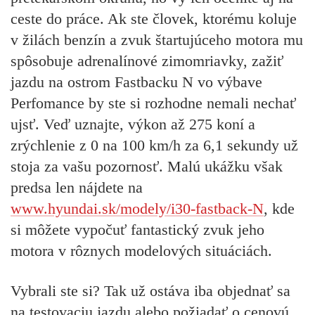
ceste do práce. Ak ste človek, ktorému koluje
v žilách benzín a zvuk štartujúceho motora mu
spôsobuje adrenalínové zimomriavky, zažiť
jazdu na ostrom Fastbacku N vo výbave
Perfomance by ste si rozhodne nemali nechať
ujsť. Veď uznajte, výkon až 275 koní a
zrýchlenie z 0 na 100 km/h za 6,1 sekundy už
stoja za vašu pozornosť. Malú ukážku však
predsa len nájdete na
www.hyundai.sk/modely/i30-fastback-N
, kde
si môžete vypočuť fantastický zvuk jeho
motora v rôznych modelových situáciách.
Vybrali ste si? Tak už ostáva iba objednať sa
na testovaciu jazdu alebo požiadať o cenovú