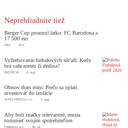
Neprehliadnite tiež
Berger Cup posunul latku: FC Barcelona a
17 500 eur
Niké
18 h
Vyžrebovanie futbalových súťaží: Kedy
hrá vaše mesto či dedina?
INZERCIA
4. aug
Obnov dom mini: Prečo sa oplatí
investovať do izolácie
VUNO HREUS s.r.o.
3. aug
Aby boli značky relevantné, musia
rozumieť svojim spotrebiteľom
Petitpress a.s.
30. júl