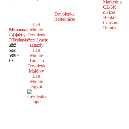
Dovolenka
Reštaurácie
Last
Poznávacie
Poznávacie
Minute
zájazdy
zájazdy
Dovolenka
Turecko
Taliansko
Poznávacie
už
už
zájazdy
od
od
Last
599
699
Minute
€
€
Turecko
Dovolenka
Maldivy
Last
Minute
Egypt