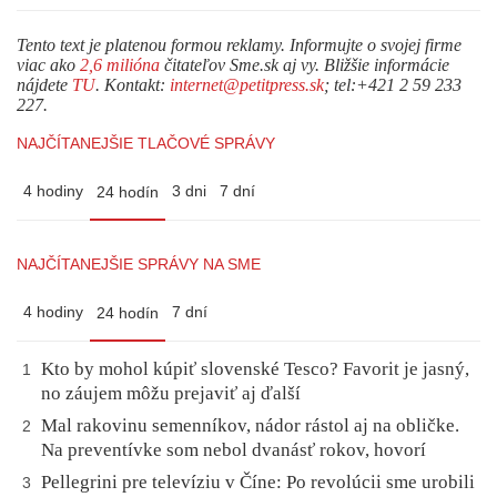
Tento text je platenou formou reklamy. Informujte o svojej firme
viac ako
2,6 milióna
čitateľov Sme.sk aj vy. Bližšie informácie
nájdete
TU
. Kontakt:
internet@petitpress.sk
; tel:+421 2 59 233
227.
NAJČÍTANEJŠIE TLAČOVÉ SPRÁVY
4 hodiny
3 dni
7 dní
24 hodín
NAJČÍTANEJŠIE SPRÁVY NA SME
4 hodiny
7 dní
24 hodín
Kto by mohol kúpiť slovenské Tesco? Favorit je jasný,
1
no záujem môžu prejaviť aj ďalší
Mal rakovinu semenníkov, nádor rástol aj na obličke.
2
Na preventívke som nebol dvanásť rokov, hovorí
Pellegrini pre televíziu v Číne: Po revolúcii sme urobili
3