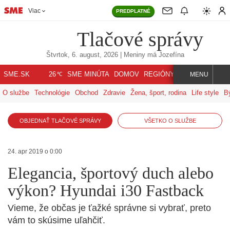
Viac
PREDPLATNÉ
Tlačové správy
Štvrtok, 6. august, 2026
| Meniny má
Jozefína
℃
SME.SK
SME MINÚTA
DOMOV
REGIÓNY
INDEX
SVET
26
MENU
O službe
Technológie
Obchod
Zdravie
Žena, šport, rodina
Life style
B
OBJEDNAŤ TLAČOVÉ SPRÁVY
VŠETKO O SLUŽBE
24. apr 2019 o 0:00
Elegancia, športový duch alebo
výkon? Hyundai i30 Fastback
Vieme, že občas je ťažké správne si vybrať, preto
vám to skúsime uľahčiť.