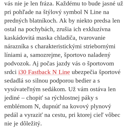
vás nie je len fráza. Každému to bude jasné už
pri pohľade na štýlový symbol N Line na
predných blatníkoch. Ak by niekto predsa len
ostal na pochybách, zrušia ich exkluzívna
kaskádovitá maska chladiča, tvarovanie
nárazníka s charakteristickými striebornými
líniami a, samozrejme, športovo naladený
podvozok. Aj počas jazdy vás o športovom
srdci
i30 Fastback N Line
ubezpečia športové
sedadlá so silnou podporou bedier a s
vysúvateľným sedákom. Už vám ostáva len
jediné – chopiť sa rýchlostnej páky s
emblémom N, dupnúť na kovový plynový
pedál a vyraziť na cestu, pri ktorej cieľ vôbec
nie je dôležitý.