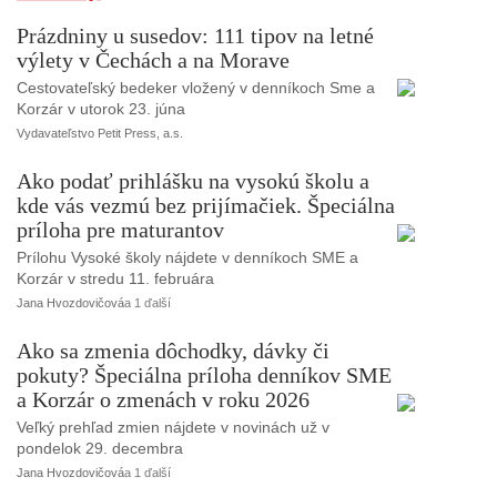
Prázdniny u susedov: 111 tipov na letné
výlety v Čechách a na Morave
Cestovateľský bedeker vložený v denníkoch Sme a
Korzár v utorok 23. júna
Vydavateľstvo Petit Press, a.s.
Ako podať prihlášku na vysokú školu a
kde vás vezmú bez prijímačiek. Špeciálna
príloha pre maturantov
Prílohu Vysoké školy nájdete v denníkoch SME a
Korzár v stredu 11. februára
Jana Hvozdovičová
a 1 ďalší
Ako sa zmenia dôchodky, dávky či
pokuty? Špeciálna príloha denníkov SME
a Korzár o zmenách v roku 2026
Veľký prehľad zmien nájdete v novinách už v
pondelok 29. decembra
Jana Hvozdovičová
a 1 ďalší