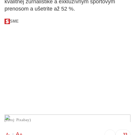
kvalitnej žurnalistike a exkluzívnym športovým
prenosom a ušetrite až 52 %.
SME
(zdroj: Pixabay)
A
+
A
-
|