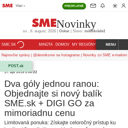
Viac
PREDPLATNÉ
Novinky
so
, 8. august, 2026
|
Oskar
|
Slovo:
svätokrádež
SME.SK
MINÚTA
DOMOV
MY REGIÓNY
KORZÁR
MENU
INDEX
HĽADAJ
Najnovšie správy
@denniksme na Instagrame
Novinky zo SME e-mailom
POST.sk
17. apr 2019 o 08:22
Dva góly jednou ranou:
Objednajte si nový balík
SME.sk + DIGI GO za
mimoriadnu cenu
Limitovaná ponuka: Získajte celoročný prístup ku