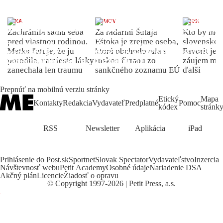
ŽENA
DOMOV
INDEX
Zachránila samu seba
Za radarmi Šutaja
Kto by moh
pred vlastnou rodinou.
Eštoka je zrejme osoba,
slovenské 
Matka ľutuje, že ju
ktorá obchodovala s
Favorit je 
porodila, namiesto lásky
ruskou firmou zo
záujem môž
zanechala len traumu
sankčného zoznamu EÚ
ďalší
Prepnúť na mobilnú verziu stránky
Etický
Mapa
Kontakty
Redakcia
Vydavateľ
Predplatné
Pomoc
kódex
stránk
RSS
Newsletter
Aplikácia
iPad
Prihlásenie do Post.sk
Sportnet
Slovak Spectator
Vydavateľstvo
Inzercia
Návštevnosť webu
Petit Academy
Osobné údaje
Nariadenie DSA
Akčný plán
Licencie
Žiadosť o opravu
©
Copyright
1997-2026 | Petit Press, a.s.