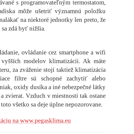
dávané s programovateľným termostatom,
adiska môže ušetriť významnú položku
nalákať na niektoré jednotky len preto, že
 sa zdá byť nižšia.
ládanie, ovládanie cez smartphone a wifi
vyšších modelov klimatizácii. Ak máte
ru, za zváženie stojí taktiež klimatizácia
iace filtre sú schopné zachytiť alebo
oniak, oxidy dusíka a iné nebezpečné látky
 zvierat. Vzduch v miestnosti tak ostane
c toto všetko sa deje úplne nepozorovane.
záciu na
www.pegasklima.eu