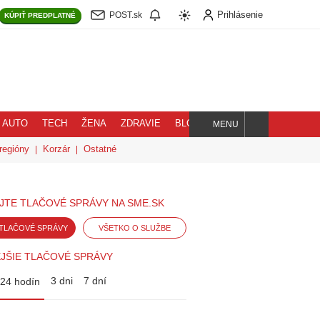
Prihlásenie
POST.sk
KÚPIŤ
PREDPLATNÉ
AUTO
TECH
ŽENA
ZDRAVIE
BLOG
MENU
Hľadaj
regióny
Korzár
Ostatné
JTE TLAČOVÉ SPRÁVY NA SME.SK
TLAČOVÉ SPRÁVY
VŠETKO O SLUŽBE
JŠIE TLAČOVÉ SPRÁVY
3 dni
7 dní
24 hodín