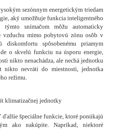
vysokým sezónnym energetickým triedam
gie, aký umožňuje funkcia inteligentného
né týmto snímačom môžu automaticky
ie vzduchu mimo pobytovú zónu osôb v
ajú diskomfortu spôsobenému priamym
de o skvelú funkciu na úsporu energie,
nosti nikto nenachádza, ale nechá jednotku
nikto nevráti do miestnosti, jednotka
ého režimu.
ít klimatizačnej jednotky
ť ďalšie špeciálne funkcie, ktoré ponúkajú
tým ako nakúpite. Napríkad, niektoré