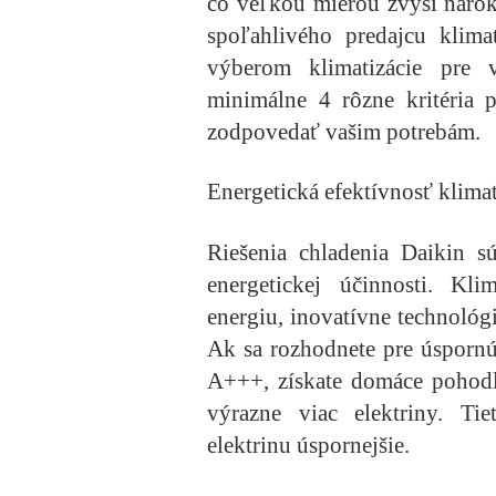
čo veľkou mierou zvýši nároky
spoľahlivého predajcu klima
výberom klimatizácie pre 
minimálne 4 rôzne kritéria 
zodpovedať vašim potrebám.
Energetická efektívnosť klimat
Riešenia chladenia Daikin s
energetickej účinnosti. Kl
energiu, inovatívne technológi
Ak sa rozhodnete pre úspornú 
A+++, získate domáce pohodl
výrazne viac elektriny. Tie
elektrinu úspornejšie.