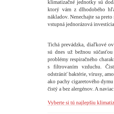
klimatizačné jednotky sú do
ktorý vám z dlhodobého hľ
nákladov. Nenechajte sa preto 
vstupná jednorázová investícia
Tichá prevádzka, diaľkové ov
sú dnes už bežnou súčasťou 
problémy respiračného charakte
s filtrovaním vzduchu. Čist
odstrániť baktérie, vírusy, am
ako pachy cigaretového dymu a
čistý a bez alergénov. A navia
Vyberte si tú najlepšiu klimati