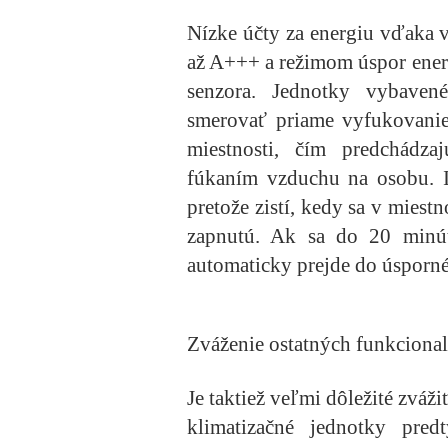
Nízke účty za energiu
vďaka 
až A+++ a režimom úspor ener
senzora. Jednotky vybave
smerovať priame vyfukovan
miestnosti, čím predchádz
fúkaním vzduchu na osobu. I
pretože zistí, kedy sa v miest
zapnutú. Ak sa do 20 minút 
automaticky prejde do úsporn
Zváženie ostatných funkcional
Je taktiež veľmi dôležité zváži
klimatizačné jednotky pred