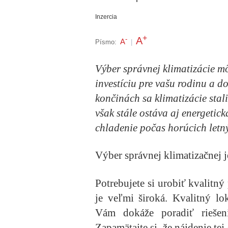
Inzercia
+
A
-
A
Písmo:
|
Výber správnej klimatizácie m
investíciu pre vašu rodinu a d
končinách sa klimatizácie sta
však stále ostáva aj energetic
chladenie počas horúcich letný
Výber správnej klimatizačnej
Potrebujete si urobiť kvalitný
je veľmi široká. Kvalitný l
Vám dokáže poradiť riešen
Zapamätajte si, že nájdenie tej