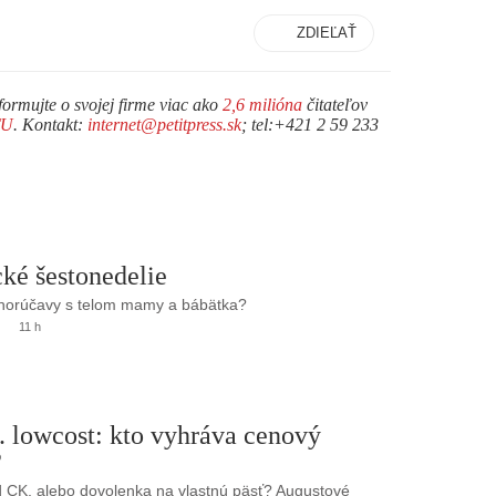
ZDIEĽAŤ
formujte o svojej firme viac ako
2,6 milióna
čitateľov
TU
. Kontakt:
internet@petitpress.sk
; tel:+421 2 59 233
ké šestonedelie
 horúčavy s telom mamy a bábätka?
11 h
. lowcost: kto vyhráva cenový
?
 CK, alebo dovolenka na vlastnú päsť? Augustové