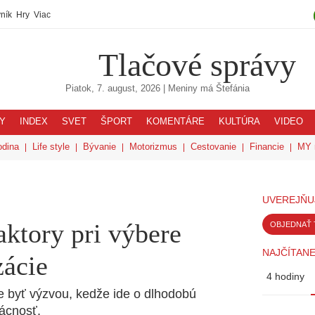
ník
Hry
Viac
Tlačové správy
Piatok, 7. august, 2026
| Meniny má
Štefánia
Y
INDEX
SVET
ŠPORT
KOMENTÁRE
KULTÚRA
VIDEO
odina
Life style
Bývanie
Motorizmus
Cestovanie
Financie
MY 
UVEREJŇU
aktory pri výbere
OBJEDNAŤ 
NAJČÍTANE
zácie
4 hodiny
e byť výzvou, kedže ide o dlhodobú
mácnosť.