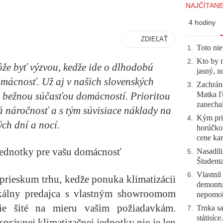
NAJČÍTANE
4 hodiny
ZDIEĽAŤ
Toto nie
1
.
Kto by 
2
.
ôže byť výzvou, kedže ide o dlhodobú
jasný, n
omácnosť. Už aj v našich slovenských
Zachráni
3
.
Matka ľu
li bežnou súčasťou domácností. Prioritou
zanecha
ká náročnosť a s tým súvisiace náklady na
Kým prij
4
.
ch dní a nocí.
horúčko
cene kar
 jednotky pre vašu domácnosť
Nasadili
5
.
Študent
Vlastnil
6
.
 prieskum trhu, kedže ponuka klimatizácii
demontuj
okálny predajca s vlastným showroomom
nepomo
ie šité na mieru vašim požiadavkám.
Trnka sa
7
.
státisíc
 správnej klimatizačnej jednotky nie je len