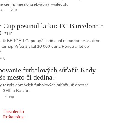
e cien prinieslo prekvapivý výsledok.
.s.
20 h
r Cup posunul latku: FC Barcelona a
0 eur
ník BERGER Cupu opäť priniesol mimoriadne kvalitne
turnaj. Víťaz získal 10 000 eur z Fondu a let do
.
 aug
bovanie futbalových súťaží: Kedy
še mesto či dedina?
 rozpis domácich futbalových súťaží už dnes v
h SME a Korzár.
4. aug
Dovolenka
Reštaurácie