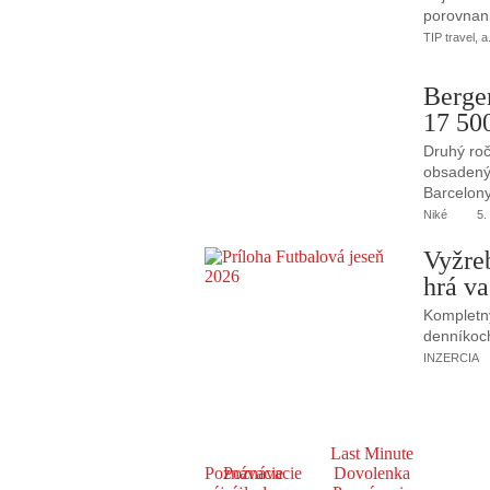
porovnani
TIP travel, a
Berge
17 50
Druhý roč
obsadený 
Barcelony
Niké
5.
Vyžre
hrá va
Kompletný
denníkoc
INZERCIA
Last Minute
Poznávacie
Poznávacie
Dovolenka