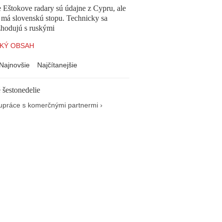
 Eštokove radary sú údajne z Cypru, ale
 má slovenskú stopu. Technicky sa
zhodujú s ruskými
KÝ OBSAH
Najnovšie
Najčítanejšie
 šestonedelie
upráce s komerčnými partnermi ›