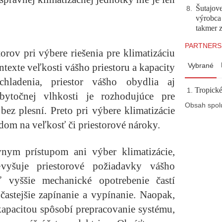
Šutajove
8
.
výrobca
takmer 
PARTNERS
orov pri výbere riešenia pre klimatizáciu
ntexte veľkosti vášho priestoru a kapacity
Vybrané
chladenia, priestor vášho obydlia aj
Tropické
bytočnej vlhkosti je rozhodujúce pre
Obsah spol
ez plesní. Preto pri výbere klimatizácie
dom na veľkosť či priestorové nároky.
vnym prístupom ani výber klimatizácie,
evyšuje priestorové požiadavky vášho
ť vyššie mechanické opotrebenie častí
častejšie zapínanie a vypínanie. Naopak,
kapacitou spôsobí prepracovanie systému,