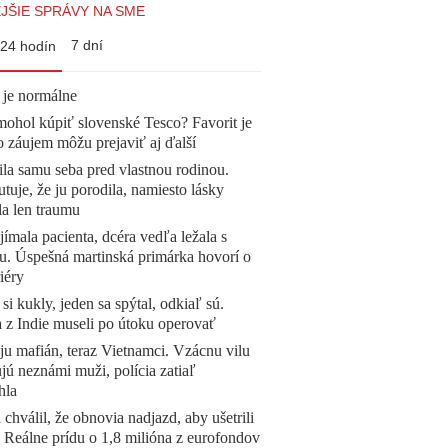
JŠIE SPRÁVY NA SME
7 dní
24 hodín
 je normálne
mohol kúpiť slovenské Tesco? Favorit je
o záujem môžu prejaviť aj ďalší
la samu seba pred vlastnou rodinou.
tuje, že ju porodila, namiesto lásky
la len traumu
ímala pacienta, dcéra vedľa ležala s
u. Úspešná martinská primárka hovorí o
iéry
 si kukly, jeden sa spýtal, odkiaľ sú.
a z Indie museli po útoku operovať
 ju mafián, teraz Vietnamci. Vzácnu vilu
ú neznámi muži, polícia zatiaľ
hla
 chválil, že obnovia nadjazd, aby ušetrili
e. Reálne prídu o 1,8 milióna z eurofondov