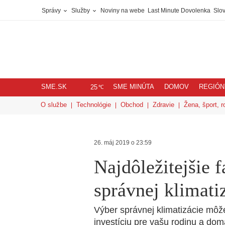
Správy
Služby
Noviny na webe
Last Minute Dovolenka
Slov
SME.SK
SME MINÚTA
DOMOV
REGIÓN
℃
25
O službe
Technológie
Obchod
Zdravie
Žena, šport, r
26. máj 2019 o 23:59
Najdôležitejšie f
správnej klimati
Výber správnej klimatizácie môž
investíciu pre vašu rodinu a do