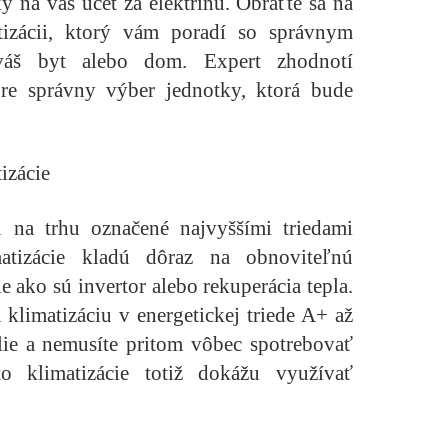
 na váš účet za elektrinu. Obráťte sa na
tizácii, ktorý vám poradí so správnym
váš byt alebo dom. Expert zhodnotí
pre správny výber jednotky, ktorá bude
izácie
ú na trhu označené najvyššími triedami
imatizácie kladú dôraz na obnoviteľnú
e ako sú invertor alebo rekuperácia tepla.
klimatizáciu v energetickej triede A+ až
ie a nemusíte pritom vôbec spotrebovať
to klimatizácie totiž dokážu využívať