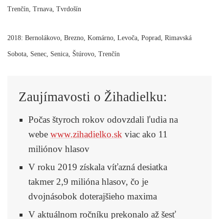
Trenčín, Trnava, Tvrdošín
2018: Bernolákovo, Brezno, Komárno, Levoča, Poprad, Rimavská
Sobota, Senec, Senica, Štúrovo, Trenčín
Zaujímavosti o Žihadielku:
Počas štyroch rokov odovzdali ľudia na
webe
www.zihadielko.sk
viac ako 11
miliónov hlasov
V roku 2019 získala víťazná desiatka
takmer 2,9 milióna hlasov, čo je
dvojnásobok doterajšieho maxima
V aktuálnom ročníku prekonalo až šesť