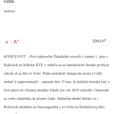
ľudia.
Inzercia
+
A
-
ZDIEĽAŤ
A
|
KOŠICE/SVIT
– Prvé tohtoročné Žihadielko otvorili v sobotu 1. júna v
Košiciach na Sídlisku KVP, v nedeľu sa na fantastickom ihrisku prvýkrát
zahrali už aj deti vo Svite. Pásku pomáhali zástupcom mesta a Lidla
strihať tí najpovolanejší – samotné deti. O tom, že košická mestská časť a
Svit patria do víťaznej desiatky lokalít pre rok 2019 rozhodli v hlasovaní
na webe zihadielko.sk priamo ľudia. Jedinečné detské ihrisko sa v
Košiciach nachádza na Starozagorskej a vo Svite na Štefánikovej ulici.