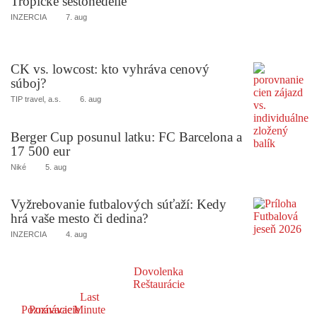
Tropické šestonedelie
INZERCIA
7. aug
CK vs. lowcost: kto vyhráva cenový
súboj?
TIP travel, a.s.
6. aug
Berger Cup posunul latku: FC Barcelona a
17 500 eur
Niké
5. aug
Vyžrebovanie futbalových súťaží: Kedy
hrá vaše mesto či dedina?
INZERCIA
4. aug
Dovolenka
Reštaurácie
Last
Poznávacie
Poznávacie
Minute