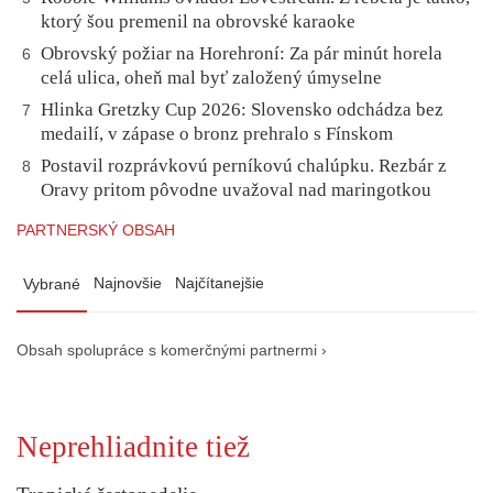
ktorý šou premenil na obrovské karaoke
Obrovský požiar na Horehroní: Za pár minút horela
6
celá ulica, oheň mal byť založený úmyselne
Hlinka Gretzky Cup 2026: Slovensko odchádza bez
7
medailí, v zápase o bronz prehralo s Fínskom
Postavil rozprávkovú perníkovú chalúpku. Rezbár z
8
Oravy pritom pôvodne uvažoval nad maringotkou
PARTNERSKÝ OBSAH
Najnovšie
Najčítanejšie
Vybrané
Obsah spolupráce s komerčnými partnermi ›
Neprehliadnite tiež