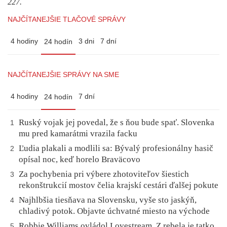
227.
NAJČÍTANEJŠIE TLAČOVÉ SPRÁVY
4 hodiny
3 dni
7 dní
24 hodín
NAJČÍTANEJŠIE SPRÁVY NA SME
4 hodiny
7 dní
24 hodín
Ruský vojak jej povedal, že s ňou bude spať. Slovenka
1
mu pred kamarátmi vrazila facku
Ľudia plakali a modlili sa: Bývalý profesionálny hasič
2
opísal noc, keď horelo Braväcovo
Za pochybenia pri výbere zhotoviteľov šiestich
3
rekonštrukcií mostov čelia krajskí cestári ďalšej pokute
Najhlbšia tiesňava na Slovensku, vyše sto jaskýň,
4
chladivý potok. Objavte úchvatné miesto na východe
Robbie Williams ovládol Lovestream. Z rebela je tatko,
5