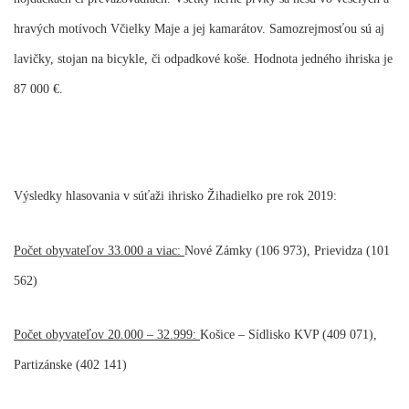
hravých motívoch Včielky Maje a jej kamarátov. Samozrejmosťou sú aj
lavičky, stojan na bicykle, či odpadkové koše. Hodnota jedného ihriska je
87 000 €.
Výsledky hlasovania v súťaži ihrisko Žihadielko pre rok 2019:
Počet obyvateľov 33.000 a viac:
Nové Zámky (106 973), Prievidza (101
562)
Počet obyvateľov 20.000 – 32.999:
Košice – Sídlisko KVP (409 071),
Partizánske (402 141)