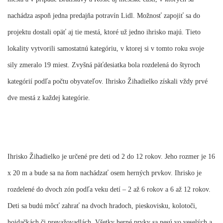
nachádza aspoň jedna predajňa potravín Lidl. Možnosť zapojiť sa do
projektu dostali opäť aj tie mestá, ktoré už jedno ihrisko majú. Tieto
lokality vytvorili samostatnú kategóriu, v ktorej si v tomto roku svoje
sily zmeralo 19 miest. Zvyšná päťdesiatka bola rozdelená do štyroch
kategórií podľa počtu obyvateľov. Ihrisko Žihadielko získali vždy prvé
dve mestá z každej kategórie.
Ihrisko Žihadielko je určené pre deti od 2 do 12 rokov. Jeho rozmer je 16
x 20 m a bude sa na ňom nachádzať osem herných prvkov. Ihrisko je
rozdelené do dvoch zón podľa veku detí – 2 až 6 rokov a 6 až 12 rokov.
Deti sa budú môcť zahrať na dvoch hradoch, pieskovisku, kolotoči,
hojdačkách či prevažovadlách. Všetky herné prvky sa nesú vo veselých a