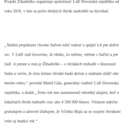
Projekt Žihadielko organizuje spoločnosť Lidl Slovenská republika od
roku 2016, v lete sa počet detských ihrísk zaokrúhli na štyridsať.
„Našimi projektami chceme ľuďom robiť radosť a spájať ich pre dobrú
vec. V Lidli radi hovoríme, že všetko, čo robíme, robíme s ľuďmi a pre
ľudí. A presne o tom je Žihadielko – o ihriskách rozhodli v hlasovaní
ľudia a verím, že tieto krásne ihriská budú deťom a rodinám slúžiť ešte
mnoho rokov,“
povedal Matúš Gála, generálny riaditeľ Lidl Slovenská
republika, a dodal:
„Tento rok sme zaznamenali rekordný záujem, keď o
lokalitách ihrísk rozhodlo viac ako 4 500 000 hlasov. Víťazom srdečne
gratulujem a zároveň sľubujem, že Včielka Maja sa so svojimi ihriskami
vráti aj budúci rok.“