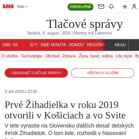
Viac
PREDPLATNÉ
Tlačové správy
Nedeľa, 9. august, 2026
| Meniny má
Ľubomíra
℃
SME.SK
SME MINÚTA
DOMOV
REGIÓNY
INDEX
SVET
32
MENU
O službe
Technológie
Obchod
Zdravie
Žena, šport, rodina
Life style
B
OBJEDNAŤ TLAČOVÉ SPRÁVY
VŠETKO O SLUŽBE
3. jún 2019 o 22:05
Prvé Žihadielka v roku 2019
otvorili v Košiciach a vo Svite
V lete vyrastie na Slovensku ďalších desať detských
ihrísk Žihadielok. O tom kde, rozhodli v hlasovaní