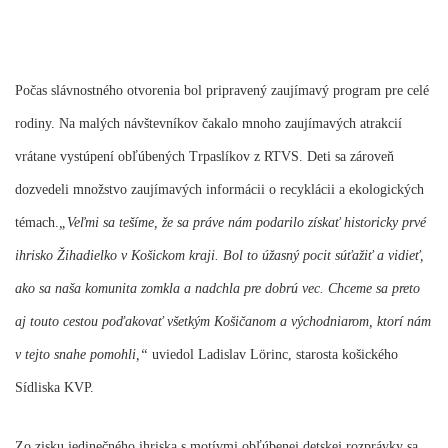
Počas slávnostného otvorenia bol pripravený zaujímavý program pre celé
rodiny. Na malých návštevníkov čakalo mnoho zaujímavých atrakcií
vrátane vystúpení obľúbených Trpaslíkov z RTVS. Deti sa zároveň
dozvedeli množstvo zaujímavých informácii o recyklácii a ekologických
témach.
„Veľmi sa tešíme, že sa práve nám podarilo získať historicky prvé
ihrisko Žihadielko v Košickom kraji. Bol to úžasný pocit súťažiť a vidieť,
ako sa naša komunita zomkla a nadchla pre dobrú vec. Chceme sa preto
aj touto cestou poďakovať všetkým Košičanom a východniarom, ktorí nám
v tejto snahe pomohli,“
uviedol Ladislav Lörinc, starosta košického
Sídliska KVP.
Zo zisku jedinečného ihriska s motívmi obľúbenej detskej rozprávky sa