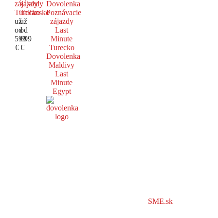
zájazdy
zájazdy
Dovolenka
Turecko
Taliansko
Poznávacie
už
už
zájazdy
od
od
Last
599
699
Minute
€
€
Turecko
Dovolenka
Maldivy
Last
Minute
Egypt
SME.sk