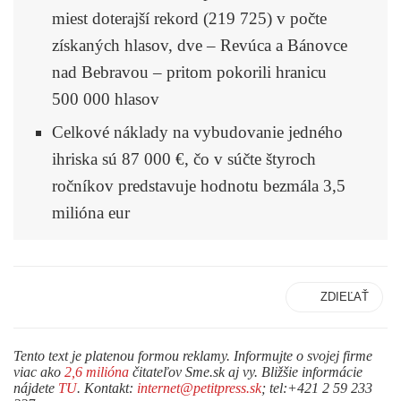
miest doterajší rekord (219 725) v počte
získaných hlasov, dve – Revúca a Bánovce
nad Bebravou – pritom pokorili hranicu
500 000 hlasov
Celkové náklady na vybudovanie jedného
ihriska sú 87 000 €, čo v súčte štyroch
ročníkov predstavuje hodnotu bezmála 3,5
milióna eur
ZDIEĽAŤ
Tento text je platenou formou reklamy. Informujte o svojej firme
viac ako
2,6 milióna
čitateľov Sme.sk aj vy. Bližšie informácie
nájdete
TU
. Kontakt:
internet@petitpress.sk
; tel:+421 2 59 233