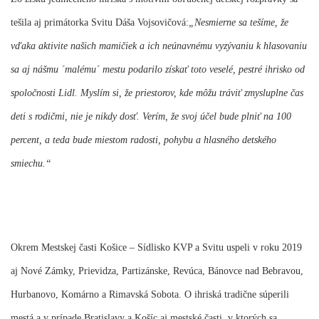
tešila aj primátorka Svitu Dáša Vojsovičová:
„Nesmierne sa tešíme, že
vďaka aktivite našich mamičiek a ich neúnavnému vyzývaniu k hlasovaniu
sa aj nášmu ´malému´ mestu podarilo získať toto veselé, pestré ihrisko od
spoločnosti Lidl. Myslím si, že priestorov, kde môžu tráviť zmysluplne čas
deti s rodičmi, nie je nikdy dosť. Verím, že svoj účel bude plniť na 100
percent, a teda bude miestom radosti, pohybu a hlasného detského
smiechu.“
Okrem Mestskej časti Košice – Sídlisko KVP a Svitu uspeli v roku 2019
aj Nové Zámky, Prievidza, Partizánske, Revúca, Bánovce nad Bebravou,
Hurbanovo, Komárno a Rimavská Sobota. O ihriská tradične súperili
mestá a v prípade Bratislavy a Košíc aj mestské časti, v ktorých sa