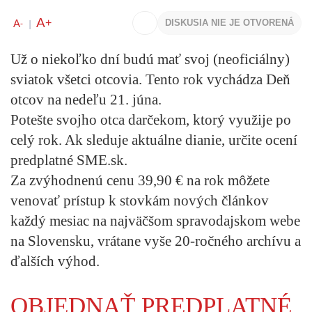
A
+
A
DISKUSIA NIE JE OTVORENÁ
-
|
Už o niekoľko dní budú mať svoj (neoficiálny)
sviatok všetci otcovia. Tento rok vychádza Deň
otcov na nedeľu 21. júna.
Potešte svojho otca darčekom, ktorý využije po
celý rok. Ak sleduje aktuálne dianie, určite ocení
predplatné SME.sk.
Za zvýhodnenú cenu 39,90 € na rok môžete
venovať prístup k stovkám nových článkov
každý mesiac na najväčšom spravodajskom webe
na Slovensku, vrátane vyše 20-ročného archívu a
ďalších výhod.
OBJEDNAŤ PREDPLATNÉ