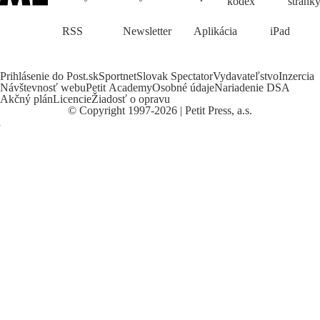
kódex
stránk
RSS
Newsletter
Aplikácia
iPad
Prihlásenie do Post.sk
Sportnet
Slovak Spectator
Vydavateľstvo
Inzercia
Návštevnosť webu
Petit Academy
Osobné údaje
Nariadenie DSA
Akčný plán
Licencie
Žiadosť o opravu
©
Copyright
1997-2026 | Petit Press, a.s.