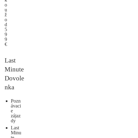
o
u
ž
o
d
5
9
9
€
Last
Minute
Dovole
nka
Pozn
ávaci
e
zájaz
dy
Last
Minu
te