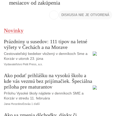
mesiacov od zakúpenia
DISKUSIA NIE JE OTVORENÁ
Novinky
Prázdniny u susedov: 111 tipov na letné
výlety v Čechách a na Morave
Cestovateľský bedeker vložený v denníkoch Sme a
Korzár v utorok 23. júna
Vydavateľstvo Petit Press, a.s.
Ako podať prihlášku na vysokú školu a
kde vás vezmú bez prijímačiek. Špeciálna
príloha pre maturantov
Prílohu Vysoké školy nájdete v denníkoch SME a
Korzár v stredu 11. februára
Jana Hvozdovičová
a 1 ďalší
Ako sa zmenia dôchodky, dávky či