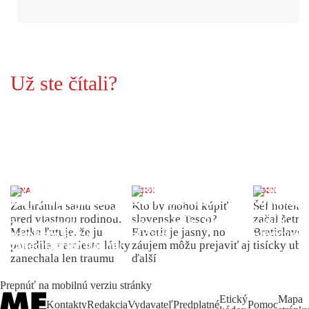
Už ste čítali?
ŽENA
INDEX
INDEX
Zachránila samu seba
Kto by mohol kúpiť
Šéf hotela
pred vlastnou rodinou.
slovenské Tesco?
začal šetriť
Matka ľutuje, že ju
Favorit je jasný, no
Bratislave p
porodila, namiesto lásky
záujem môžu prejaviť aj
tisícky ub
zanechala len traumu
ďalší
Prepnúť na mobilnú verziu stránky
Etický
Mapa
Kontakty
Redakcia
Vydavateľ
Predplatné
Pomoc