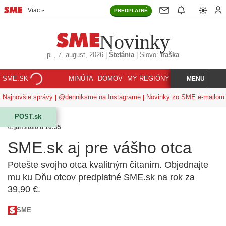
Viac
PREDPLATNÉ
Novinky
pi
, 7. august, 2026
|
Štefánia
|
Slovo:
fraška
SME.SK
MINÚTA
DOMOV
MY REGIÓNY
KORZÁR
MENU
INDEX
HĽADAJ
Najnovšie správy
@denniksme na Instagrame
Novinky zo SME e-mailom
POST.sk
4. jún 2020 o 10:55
SME.sk aj pre vášho otca
Potešte svojho otca kvalitným čítaním. Objednajte
mu ku Dňu otcov predplatné SME.sk na rok za
39,90 €.
SME