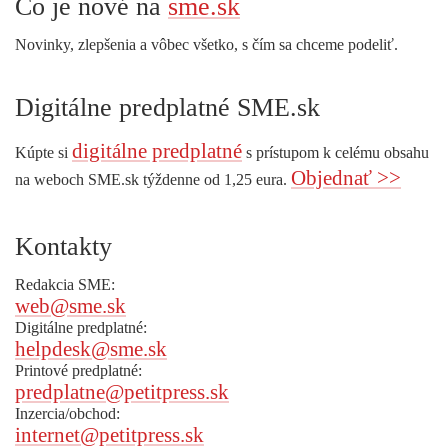
Čo je nové na
sme.sk
Novinky, zlepšenia a vôbec všetko, s čím sa chceme podeliť.
Digitálne predplatné SME.sk
digitálne predplatné
Kúpte si
s prístupom k celému obsahu
Objednať >>
na weboch SME.sk týždenne od 1,25 eura.
Kontakty
Redakcia SME:
web@sme.sk
Digitálne predplatné:
helpdesk@sme.sk
Printové predplatné:
predplatne@petitpress.sk
Inzercia/obchod:
internet@petitpress.sk