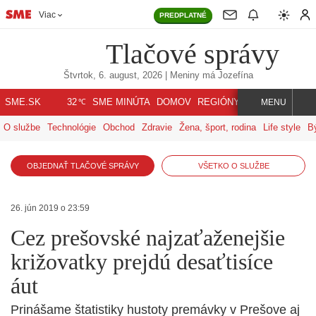
Viac
PREDPLATNÉ
Tlačové správy
Štvrtok, 6. august, 2026
| Meniny má
Jozefína
℃
SME.SK
SME MINÚTA
DOMOV
REGIÓNY
INDEX
SVET
32
MENU
O službe
Technológie
Obchod
Zdravie
Žena, šport, rodina
Life style
B
OBJEDNAŤ TLAČOVÉ SPRÁVY
VŠETKO O SLUŽBE
26. jún 2019 o 23:59
Cez prešovské najzaťaženejšie
križovatky prejdú desaťtisíce
áut
Prinášame štatistiky hustoty premávky v Prešove aj