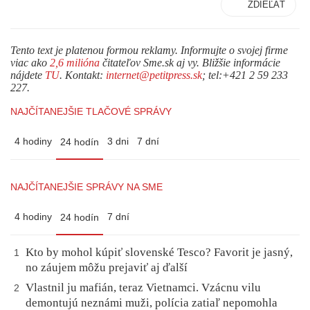
ZDIEĽAŤ
Tento text je platenou formou reklamy. Informujte o svojej firme
viac ako
2,6 milióna
čitateľov Sme.sk aj vy. Bližšie informácie
nájdete
TU
. Kontakt:
internet@petitpress.sk
; tel:+421 2 59 233
227.
NAJČÍTANEJŠIE TLAČOVÉ SPRÁVY
4 hodiny
3 dni
7 dní
24 hodín
NAJČÍTANEJŠIE SPRÁVY NA SME
4 hodiny
7 dní
24 hodín
Kto by mohol kúpiť slovenské Tesco? Favorit je jasný,
1
no záujem môžu prejaviť aj ďalší
Vlastnil ju mafián, teraz Vietnamci. Vzácnu vilu
2
demontujú neznámi muži, polícia zatiaľ nepomohla