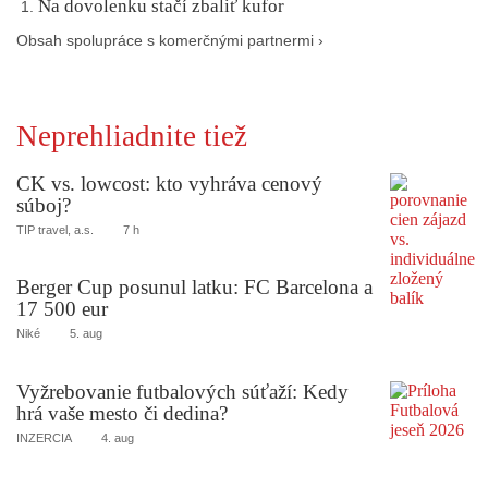
Na dovolenku stačí zbaliť kufor
Obsah spolupráce s komerčnými partnermi ›
Neprehliadnite tiež
CK vs. lowcost: kto vyhráva cenový
súboj?
TIP travel, a.s.
7 h
Berger Cup posunul latku: FC Barcelona a
17 500 eur
Niké
5. aug
Vyžrebovanie futbalových súťaží: Kedy
hrá vaše mesto či dedina?
INZERCIA
4. aug