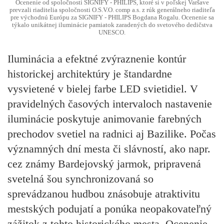
Ocenenie od spoločnosti SIGNIFY - PHILIPS, ktoré si v poľskej Varšave
prevzali riaditelia spoločnosti O.S.V.O. comp a.s. z rúk generálneho riaditeľa
pre východnú Európu za SIGNIFY - PHILIPS Bogdana Rogalu. Ocenenie sa
týkalo unikátnej iluminácie pamiatok zaradených do svetového dedičstva
UNESCO.
Iluminácia a efektné zvýraznenie kontúr
historickej architektúry je štandardne
vysvietené v bielej farbe LED svietidiel. V
pravidelných časových intervaloch nastavenie
iluminácie poskytuje animovanie farebných
prechodov svetiel na radnici aj Bazilike. Počas
významných dní mesta či slávností, ako napr.
cez známy Bardejovský jarmok, pripravená
svetelná šou synchronizovaná so
sprevádzanou hudbou znásobuje atraktivitu
mestských podujatí a ponúka neopakovateľný
zážitok z tohto historického mesta. Ocenenie