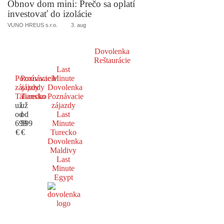
Obnov dom mini: Prečo sa oplatí
investovať do izolácie
VUNO HREUS s.r.o.
3. aug
Dovolenka
Reštaurácie
Last
Poznávacie
Poznávacie
Minute
zájazdy
zájazdy
Dovolenka
Taliansko
Turecko
Poznávacie
už
už
zájazdy
od
od
Last
699
599
Minute
€
€
Turecko
Dovolenka
Maldivy
Last
Minute
Egypt