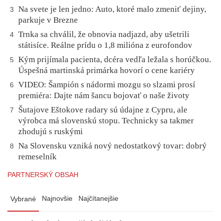
Na svete je len jedno: Auto, ktoré malo zmeniť dejiny,
3
parkuje v Brezne
Trnka sa chválil, že obnovia nadjazd, aby ušetrili
4
státisíce. Reálne prídu o 1,8 milióna z eurofondov
Kým prijímala pacienta, dcéra vedľa ležala s horúčkou.
5
Úspešná martinská primárka hovorí o cene kariéry
VIDEO: Šampión s nádormi mozgu so slzami prosí
6
premiéra: Dajte nám šancu bojovať o naše životy
Šutajove Eštokove radary sú údajne z Cypru, ale
7
výrobca má slovenskú stopu. Technicky sa takmer
zhodujú s ruskými
Na Slovensku vzniká nový nedostatkový tovar: dobrý
8
remeselník
PARTNERSKÝ OBSAH
Najnovšie
Najčítanejšie
Vybrané