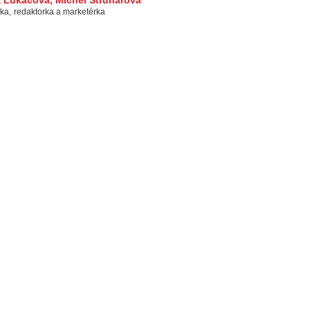
a Lukáčová
,
Michel Struhárová
rka
,
redaktorka a marketérka