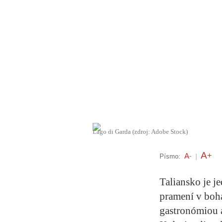
Lago di Garda (zdroj: Adobe Stock)
A
+
A
Písmo:
-
|
Taliansko je j
pramení v boha
gastronómiou 