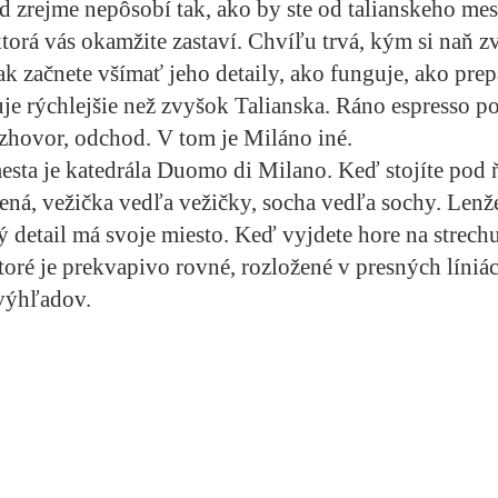
 zrejme nepôsobí tak, ako by ste od talianskeho mest
torá vás okamžite zastaví. Chvíľu trvá, kým si naň z
k začnete všímať jeho detaily, ako funguje, ako prepá
e rýchlejšie než zvyšok Talianska. Ráno espresso po
ozhovor, odchod. V tom je Miláno iné.
ta je katedrála Duomo di Milano. Keď stojíte pod 
ná, vežička vedľa vežičky, socha vedľa sochy. Lenž
dý detail má svoje miesto. Keď vyjdete hore na strechu
oré je prekvapivo rovné, rozložené v presných líniá
výhľadov.