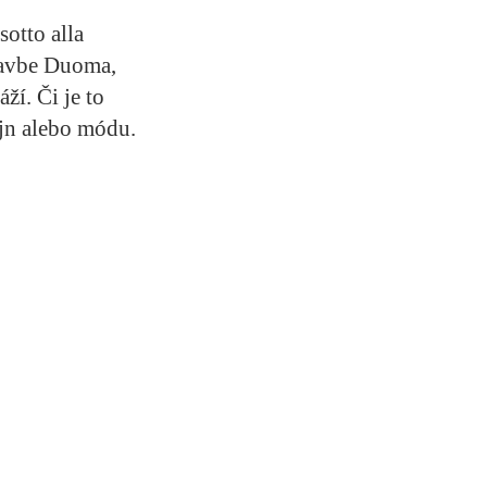
otto alla
tavbe Duoma,
ží. Či je to
ajn alebo módu.