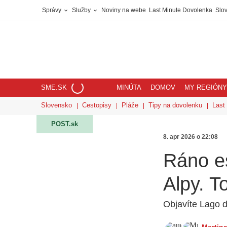
Správy
Služby
Noviny na webe
Last Minute Dovolenka
Slov
SME.SK
MINÚTA
DOMOV
MY REGIÓNY
Slovensko
Cestopisy
Pláže
Tipy na dovolenku
Last
POST.sk
8. apr 2026 o 22:08
Ráno es
Alpy. T
Objavíte Lago 