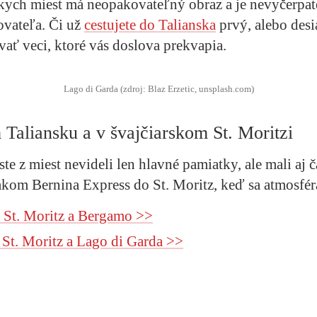
skych miest má neopakovateľný obraz a je nevyčerpa
ovateľa. Či už
cestujete do Talianska
prvý, alebo desi
ať veci, ktoré vás doslova prekvapia.
Lago di Garda (zdroj: Blaz Erzetic, unsplash.com)
 Taliansku a v švajčiarskom St. Moritzi
te z miest nevideli len hlavné pamiatky, ale mali aj 
vlakom Bernina Express do St. Moritz, keď sa atmosfé
 St. Moritz a Bergamo >>
 St. Moritz a Lago di Garda >>