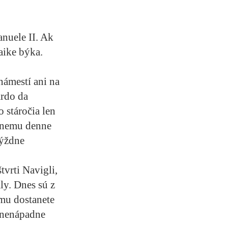
anuele II. Ak
zaike býka.
námestí ani na
ardo da
o stáročia len
k nemu denne
týždne
tvrti Navigli,
ly. Dnes sú z
emu dostanete
a nenápadne