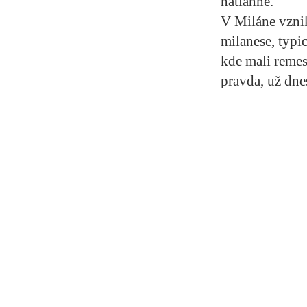
natiahne.
V Miláne vznik
milanese, typi
kde mali remese
pravda, už dne