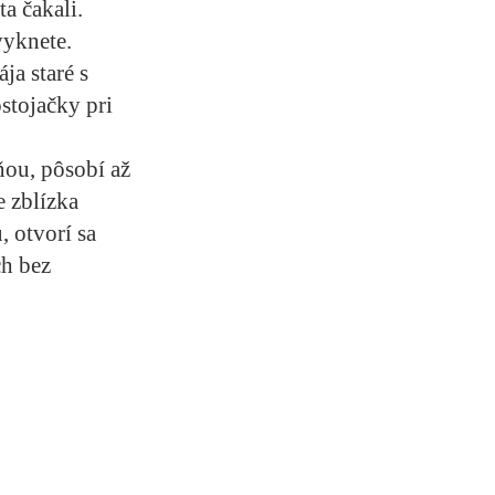
a čakali.
vyknete.
ja staré s
stojačky pri
ňou, pôsobí až
e zblízka
, otvorí sa
ch bez