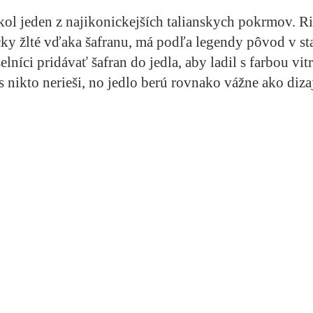
ol jeden z najikonickejších talianskych pokrmov. Ris
cky žlté vďaka šafranu, má podľa legendy pôvod v s
lníci pridávať šafran do jedla, aby ladil s farbou vitrá
s nikto nerieši, no jedlo berú rovnako vážne ako diz