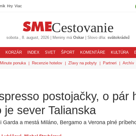
ník
Hry
Viac
Cestovanie
sobota
, 8. august, 2026
|
Meniny má
Oskar
|
Slovo dňa:
svätokrádež
KORZÁR
INDEX
SVET
ŠPORT
KOMENTÁRE
KULTÚRA
 Minute ponuka
Recenzie hotelov
Zľavy na pobyty
Partneri
Archív
presso postojačky, o pár 
o je sever Talianska
di Garda a mestá Miláno, Bergamo a Verona plné príbeh