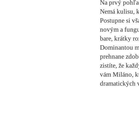
Na prvý pohľad
Nemá kulisu, k
Postupne si vša
novým a funguj
bare, krátky r
Dominantou mes
prehnane zdobe
zistíte, že kaž
vám Miláno, kt
dramatických 