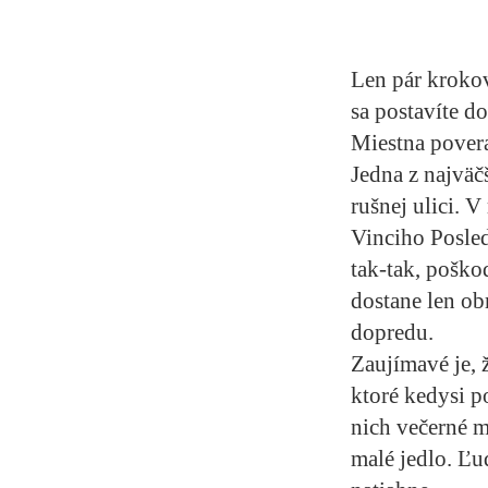
Len pár krokov
sa postavíte do
Miestna povera 
Jedna z najväč
rušnej ulici. V
Vinciho Posledn
tak-tak, poško
dostane len ob
dopredu.
Zaujímavé je, 
ktoré kedysi p
nich večerné m
malé jedlo. Ľu