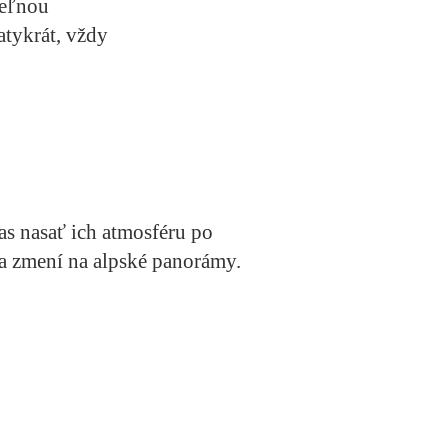
teľnou
atykrát, vždy
čas nasať ich atmosféru po
ra zmení na alpské panorámy.