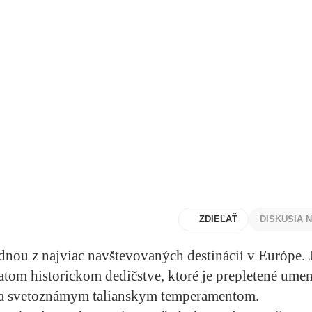
ZDIEĽAŤ
DISKUSIA 
ednou z najviac navštevovaných destinácií v Európe. 
tom historickom dedičstve, ktoré je prepletené ume
a svetoznámym talianskym temperamentom.