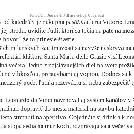
Katedrála Duomo di Milano (zdroj: Unsplash)
 od katedrály je nákupná pasáž Galleria Vittorio Em
 jej stredu, uvidíte ľudí, ktorí sa točia na päte na mo
hovorí, že to prinesie šťastie.
ších milánskych zaujímavostí sa navyše neskrýva na 
 refektári kláštora Santa Maria delle Grazie visí Leon
á večera. Jedno z najslávnejších diel na svete prežil
dené vlhkosťou, prestavbami aj vojnou. Dodnes sa 
medzený počet ľudí a rezerváciu si treba zabezpečiť 
že Leonardo da Vinci navrhoval aj systém kanálov v š
omáhali dopraviť do mesta materiál na stavbu katedrá
iesta stretnutí na aperitivo. Objednáte si drink a k n
dia stoja, sedia na múrikoch, rozprávajú sa a večer s