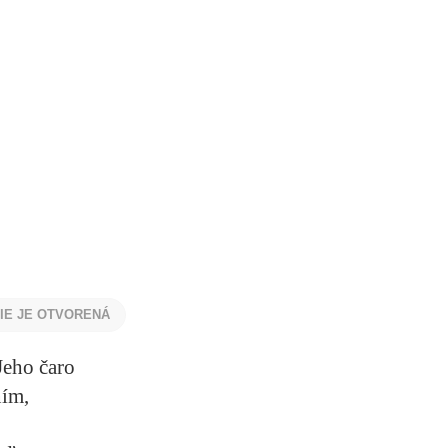
NIE JE OTVORENÁ
Jeho čaro
ním,