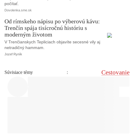
počítať.
Dovolenka.sme.sk
Od rímskeho nápisu po výberovú kávu:
Trenčín spája tisícročnú históriu s
moderným životom
V Trenčianskych Tepliciach objavíte secesné vily aj
netradičný hammam.
Jozef Ryník
Cestovanie
Súvisiace témy
: