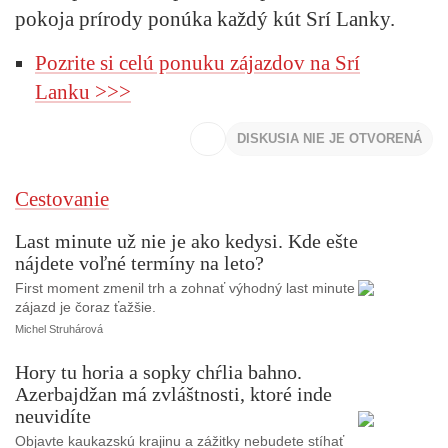
pokoja prírody ponúka každý kút Srí Lanky.
Pozrite si celú ponuku zájazdov na Srí
Lanku >>>
DISKUSIA NIE JE OTVORENÁ
Cestovanie
Last minute už nie je ako kedysi. Kde ešte
nájdete voľné termíny na leto?
First moment zmenil trh a zohnať výhodný last minute
zájazd je čoraz ťažšie.
Michel Struhárová
Hory tu horia a sopky chŕlia bahno.
Azerbajdžan má zvláštnosti, ktoré inde
neuvidíte
Objavte kaukazskú krajinu a zážitky nebudete stíhať