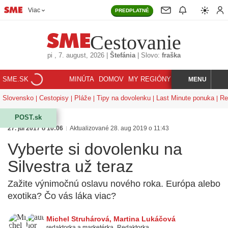
Viac
PREDPLATNÉ
Cestovanie
pi
, 7. august, 2026
|
Štefánia
|
Slovo:
fraška
SME.SK
MINÚTA
DOMOV
MY REGIÓNY
KORZÁR
MENU
INDEX
HĽADAJ
Slovensko
Cestopisy
Pláže
Tipy na dovolenku
Last Minute ponuka
Re
POST.sk
27. júl 2017 o 10:06
Aktualizované 28. aug 2019 o 11:43
Vyberte si dovolenku na
Silvestra už teraz
Zažite výnimočnú oslavu nového roka. Európa alebo
exotika? Čo vás láka viac?
Michel Struhárová
,
Martina Lukáčová
redaktorka a marketérka
,
Redaktorka