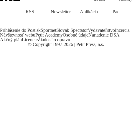
RSS
Newsletter
Aplikácia
iPad
Prihlásenie do Post.sk
Sportnet
Slovak Spectator
Vydavateľstvo
Inzercia
Návštevnosť webu
Petit Academy
Osobné údaje
Nariadenie DSA
Akčný plán
Licencie
Žiadosť o opravu
©
Copyright
1997-2026 | Petit Press, a.s.