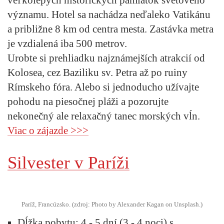
významu. Hotel sa nachádza neďaleko Vatikánu
a približne 8 km od centra mesta. Zastávka metra
je vzdialená iba 500 metrov.
Urobte si prehliadku najznámejších atrakcií od
Kolosea, cez Baziliku sv. Petra až po ruiny
Rímskeho fóra. Alebo si jednoducho užívajte
pohodu na piesočnej pláži a pozorujte
nekonečný ale relaxačný tanec morských vĺn.
Viac o zájazde >>>
Silvester v Paríži
Paríž, Francúzsko. (zdroj: Photo by Alexander Kagan on Unsplash.)
Dĺžka pobytu:
4 - 5 dní (3 - 4 noci) s