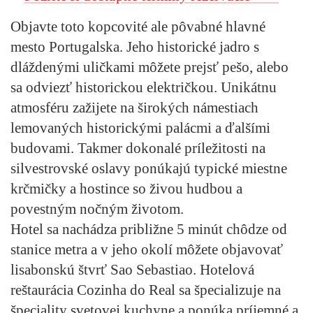
Objavte toto kopcovité ale pôvabné hlavné
mesto Portugalska. Jeho historické jadro s
dláždenými uličkami môžete prejsť pešo, alebo
sa odviezť historickou električkou. Unikátnu
atmosféru zažijete na širokých námestiach
lemovaných historickými palácmi a ďalšími
budovami. Takmer dokonalé príležitosti na
silvestrovské oslavy ponúkajú typické miestne
krčmičky a hostince so živou hudbou a
povestným nočným životom.
Hotel sa nachádza približne 5 minút chôdze od
stanice metra a v jeho okolí môžete objavovať
lisabonskú štvrť Sao Sebastiao. Hotelová
reštaurácia Cozinha do Real sa špecializuje na
špeciality svetovej kuchyne a ponúka príjemné a