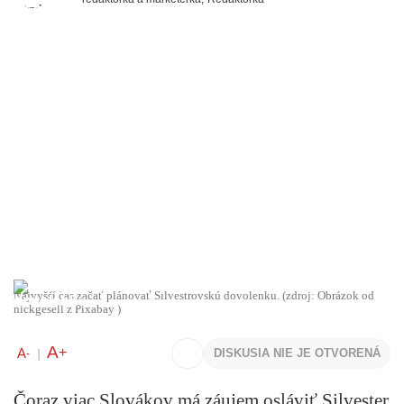
Najvyšší čas začať plánovať Silvestrovskú dovolenku. (zdroj: Obrázok od
nickgesell z Pixabay )
A
+
A
DISKUSIA NIE JE OTVORENÁ
-
|
Čoraz viac Slovákov má záujem osláviť Silvester