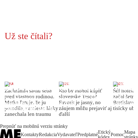
Už ste čítali?
ŽENA
INDEX
INDEX
Zachránila samu seba
Kto by mohol kúpiť
Šéf hotela
pred vlastnou rodinou.
slovenské Tesco?
začal šetriť
Matka ľutuje, že ju
Favorit je jasný, no
Bratislave p
porodila, namiesto lásky
záujem môžu prejaviť aj
tisícky ub
zanechala len traumu
ďalší
Prepnúť na mobilnú verziu stránky
Etický
Mapa
Kontakty
Redakcia
Vydavateľ
Predplatné
Pomoc
kódex
stránk