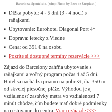
Barcelona, Španielsko. (zdroj: Photo by Enes on Unsplash.)
Dĺžka pobytu:
4 - 5 dní (3 - 4 noci) s
raňajkami
Ubytovanie:
Eurohotel Diagonal Port 4*
Doprava:
letecky z Viedne
Cena:
od 391 € na osobu
Pozrite si dostupné termíny rezervácie >>>
Zájazd do Barcelony zahŕňa ubytovanie s
raňajkami a voľný program počas 4 až 5 dní.
Hotel sa nachádza priamo na pobreží, iba 350 m
od skvelej piesočnej pláže. Výhodou je aj
vzdialenosť zastávky metra vo vzdialenosti 7
minút chôdze, čím budete mať dobré podmienky
na cestovanie do centra.
Viac o zájazde >>>