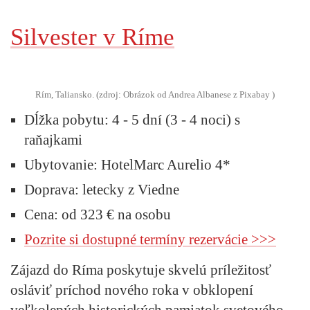
Silvester v Ríme
Rím, Taliansko. (zdroj: Obrázok od Andrea Albanese z Pixabay )
Dĺžka pobytu:
4 - 5 dní (3 - 4 noci) s
raňajkami
Ubytovanie:
HotelMarc Aurelio 4*
Doprava:
letecky z Viedne
Cena:
od 323 € na osobu
Pozrite si dostupné termíny rezervácie >>>
Zájazd do Ríma poskytuje skvelú príležitosť
osláviť príchod nového roka v obklopení
veľkolepých historických pamiatok svetového