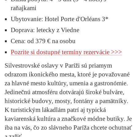
raňajkami
Ubytovanie:
Hotel Porte d'Orléans 3*
Doprava:
letecky z Viedne
Cena:
od 379 € na osobu
Pozrite si dostupné termíny rezervácie >>>
Silvestrovské oslavy v Paríži sú priamym
odrazom ikonického mesta, ktoré je považované
za hlavné mesto kultúry, umenia a gastronómie.
Jedinečnú atmosféru dotvárajú široké bulváre,
historické budovy, mosty, fontány a pamätníky.
K turistickým lákadlám patrí aj typická
kaviarenská kultúra a značkové módne butiky. Je
iba na vás, čo zo slávneho Paríža chcete ochutnať
a zažiť.