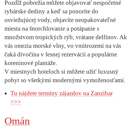
Pozdĺž pobrežia môžete objavovať nespočetné
rybárske dediny a keď sa ponoríte do
osviežujúcej vody, objavíte neopakovateľné
miesta na šnorchlovanie a potápanie s
množstvom tropických rýb, vrátane delfínov. Ak
vás omrzia morské vlny, vo vnútrozemí na vás
čaká divočina v lesnej rezervácii a populárne
koreninové plantáže.
V miestnych hoteloch si môžete užiť luxusný
pobyt so všetkými modernými vymoženosťami.
Tu nájdete termíny zájazdov na Zanzibar
>>>
Omán