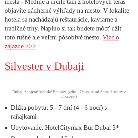
mesta - Medine a určite tam z hotelových terás
objavíte nádherné výhľady na mesto. V lokalite
hotela sa nachádzajú reštaurácie, kaviarne a
tradičné trhy. Naplno si tak budete môcť užiť
toto rušné ale veľmi pôsobivé mesto.
Viac o
zájazde >>>
Silvester v Dubaji
Dubaj, Spojené Arabské Emiráty. (zdroj: Obrázok od Ahmad Ardity z
Pixabay.)
Dĺžka pobytu:
5 - 7 dní (4 - 6 nocí) s
raňajkami
Ubytovanie:
HotelCitymax Bur Dubai 3*