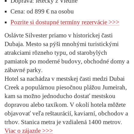
Doprava:
letecky z Viedne
Cena:
od 899 € na osobu
Pozrite si dostupné termíny rezervácie >>>
Oslávte Silvester priamo v historickej časti
Dubaja. Mesto sa pýši mnohými turistickými
atrakciami rôzneho typu, od starobylých
pamiatok po moderné budovy, obchodné domy a
zábavné parky.
Hotel sa nachádza v mestskej časti medzi Dubai
Creek a populárnou piesočnou plážou Jumeirah,
kam sa možno jednoducho dostať mestskou
dopravou alebo taxíkom. V okolí hotela môžete
objavovať veľa reštaurácií, kaviarní, obchodov a
trhov. Stanica metra je vzdialená 1400 metrov.
Viac o zájazde >>>