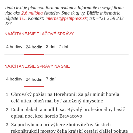
Tento text je platenou formou reklamy. Informujte o svojej firme
viac ako
2,6 milióna
čitateľov Sme.sk aj vy. Bližšie informácie
nájdete
TU
. Kontakt:
internet@petitpress.sk
; tel:+421 2 59 233
227.
NAJČÍTANEJŠIE TLAČOVÉ SPRÁVY
4 hodiny
3 dni
7 dní
24 hodín
NAJČÍTANEJŠIE SPRÁVY NA SME
4 hodiny
7 dní
24 hodín
Obrovský požiar na Horehroní: Za pár minút horela
1
celá ulica, oheň mal byť založený úmyselne
Ľudia plakali a modlili sa: Bývalý profesionálny hasič
2
opísal noc, keď horelo Braväcovo
Za pochybenia pri výbere zhotoviteľov šiestich
3
rekonštrukcií mostov čelia krajskí cestári ďalšej pokute