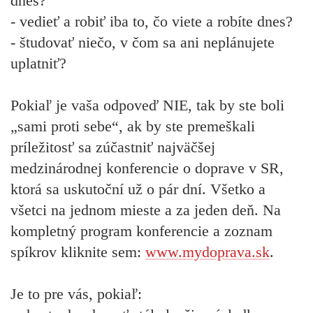
dnes?
- vedieť a robiť iba to, čo viete a robíte dnes?
- študovať niečo, v čom sa ani neplánujete
uplatniť?
Pokiaľ je vaša odpoveď
NIE
, tak by ste boli
„sami proti sebe“, ak by ste premeškali
príležitosť sa zúčastniť najväčšej
medzinárodnej konferencie o doprave v SR,
ktorá sa uskutoční už o pár dní. Všetko a
všetci na jednom mieste a za jeden deň.
Na
kompletný program konferencie a zoznam
spíkrov kliknite sem:
www.mydoprava.sk
.
Je to pre vás, pokiaľ: