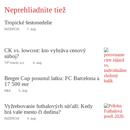
Neprehliadnite tiež
Tropické šestonedelie
INZERCIA
7. aug
CK vs. lowcost: kto vyhráva cenový
súboj?
TIP travel, a.s.
6. aug
Berger Cup posunul latku: FC Barcelona a
17 500 eur
Niké
5. aug
Vyžrebovanie futbalových súťaží: Kedy
hrá vaše mesto či dedina?
INZERCIA
4. aug