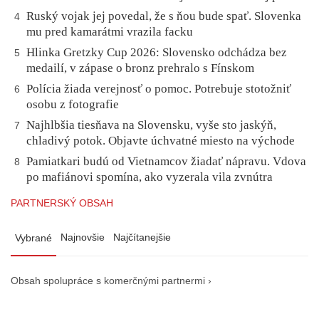
Ruský vojak jej povedal, že s ňou bude spať. Slovenka
4
mu pred kamarátmi vrazila facku
Hlinka Gretzky Cup 2026: Slovensko odchádza bez
5
medailí, v zápase o bronz prehralo s Fínskom
Polícia žiada verejnosť o pomoc. Potrebuje stotožniť
6
osobu z fotografie
Najhlbšia tiesňava na Slovensku, vyše sto jaskýň,
7
chladivý potok. Objavte úchvatné miesto na východe
Pamiatkari budú od Vietnamcov žiadať nápravu. Vdova
8
po mafiánovi spomína, ako vyzerala vila zvnútra
PARTNERSKÝ OBSAH
Najnovšie
Najčítanejšie
Vybrané
Obsah spolupráce s komerčnými partnermi ›