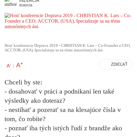
INZERCIA
Inzercia
Hosť konferencie Doprava 2019 - CHRISTIAN K. Lars – Co-Founder a CEO,
ACCTOR, (USA), špecializuje sa na tému autonómnych áut.
+
A
-
ZDIEĽAŤ
A
|
Chceli by ste:
- dosahovať v práci a podnikaní len také
výsledky ako doteraz?
- nestíhať a pozerať sa na klesajúce čísla v
tom, čo robíte?
- poznať iba tých istých ľudí z brandže ako