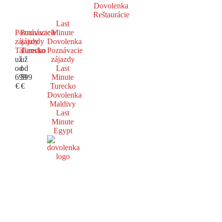
Dovolenka
Reštaurácie
Last
Poznávacie
Poznávacie
Minute
zájazdy
zájazdy
Dovolenka
Taliansko
Turecko
Poznávacie
už
už
zájazdy
od
od
Last
699
599
Minute
€
€
Turecko
Dovolenka
Maldivy
Last
Minute
Egypt