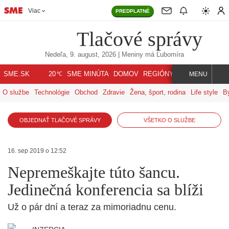
Viac
PREDPLATNÉ
Tlačové správy
Nedeľa, 9. august, 2026
| Meniny má
Ľubomíra
℃
SME.SK
SME MINÚTA
DOMOV
REGIÓNY
INDEX
SVET
20
MENU
O službe
Technológie
Obchod
Zdravie
Žena, šport, rodina
Life style
B
OBJEDNAŤ TLAČOVÉ SPRÁVY
VŠETKO O SLUŽBE
16. sep 2019 o 12:52
Nepremeškajte túto šancu.
Jedinečná konferencia sa blíži
Už o pár dní a teraz za mimoriadnu cenu.