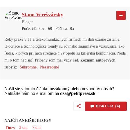
Stano Verešvársky
Bloger
|
Počet článkov:
60
Páči sa:
0x
Roky praxe v IT a telekomunikačných firmách mi dali úžasné zistenie:
„Počítače a technologické trendy sú rovnako zaujímavé a vzrušujúce, ako
ľudia, ktorých pri nich stretnete (!?)“Spolu sú killerská kombinácia. Nedá
mi o tom nepísať. Príbehy som mal vždy rád.
Zoznam autorových
rubrík:
Súkromné
,
Nezaradené
Našli ste v tomto článku nezákonný alebo nevhodný obsah?
Nahláste nám ho e-mailom na
dsa@petitpress.sk
.
DISKUSIA
(4)
NAJČÍTANEJŠIE BLOGY
3 dni
7 dní
Dnes