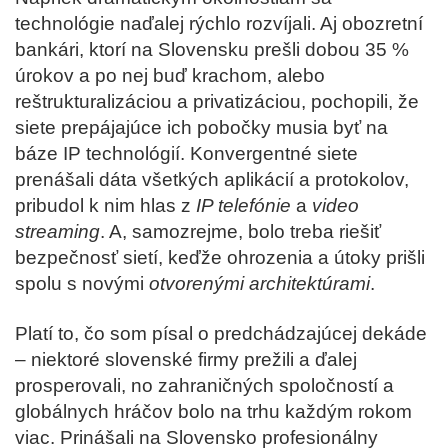
technológie naďalej rýchlo rozvíjali. Aj obozretní
bankári, ktorí na Slovensku prešli dobou 35 %
úrokov a po nej buď krachom, alebo
reštrukturalizáciou a privatizáciou, pochopili, že
siete prepájajúce ich pobočky musia byť na
báze IP technológií. Konvergentné siete
prenášali dáta všetkých aplikácií a protokolov,
pribudol k nim hlas z
IP telefónie
a
video
streaming
. A, samozrejme, bolo treba riešiť
bezpečnosť sietí, keďže ohrozenia a útoky prišli
spolu s novými
otvorenými
architektúrami
.
Platí to, čo som písal o predchádzajúcej dekáde
– niektoré slovenské firmy prežili a ďalej
prosperovali, no zahraničných spoločností a
globálnych hráčov bolo na trhu každým rokom
viac. Prinášali na Slovensko profesionálny