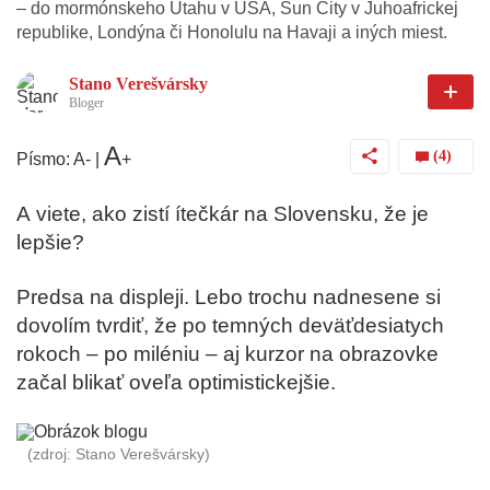
– do mormónskeho Utahu v USA, Sun City v Juhoafrickej
republike, Londýna či Honolulu na Havaji a iných miest.
Stano Verešvársky
Bloger
A
(4)
Písmo:
A
-
|
+
A viete, ako zistí ítečkár na Slovensku, že je
lepšie?
Predsa na displeji. Lebo trochu nadnesene si
dovolím tvrdiť, že po temných deväťdesiatych
rokoch – po miléniu – aj kurzor na obrazovke
začal blikať oveľa optimistickejšie.
(zdroj: Stano Verešvársky)