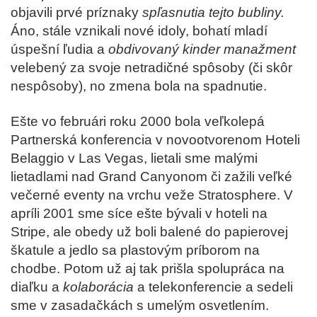
objavili prvé príznaky
spľasnutia tejto bubliny.
Áno, stále vznikali nové idoly, bohatí mladí
úspešní ľudia a
obdivovaný kinder manažment
velebený za svoje netradičné spôsoby (či skôr
nespôsoby), no zmena bola na spadnutie.
Ešte vo februári roku 2000 bola veľkolepá
Partnerská konferencia v novootvorenom Hoteli
Belaggio v Las Vegas, lietali sme malými
lietadlami nad Grand Canyonom či zažili veľké
večerné eventy na vrchu veže Stratosphere. V
apríli 2001 sme síce ešte bývali v hoteli na
Stripe, ale obedy už boli balené do papierovej
škatule a jedlo sa plastovým príborom na
chodbe. Potom už aj tak prišla spolupráca na
diaľku a
kolaborácia
a telekonferencie a sedeli
sme v zasadačkách s umelým osvetlením.