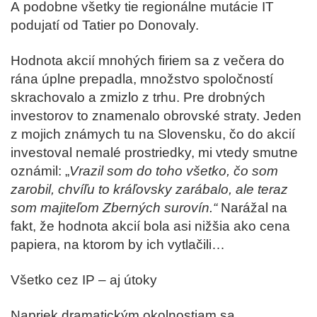
A podobne všetky tie regionálne mutácie IT
podujatí od Tatier po Donovaly.
Hodnota akcií mnohých firiem sa z večera do
rána úplne prepadla, množstvo spoločností
skrachovalo a zmizlo z trhu. Pre drobných
investorov to znamenalo obrovské straty. Jeden
z mojich známych tu na Slovensku, čo do akcií
investoval nemalé prostriedky, mi vtedy smutne
oznámil: „
Vrazil som do toho všetko, čo som
zarobil, chvíľu to kráľovsky zarábalo, ale teraz
som majiteľom Zberných surovín.“
Narážal na
fakt, že hodnota akcií bola asi nižšia ako cena
papiera, na ktorom by ich vytlačili…
Všetko cez IP – aj útoky
Napriek dramatickým okolnostiam sa