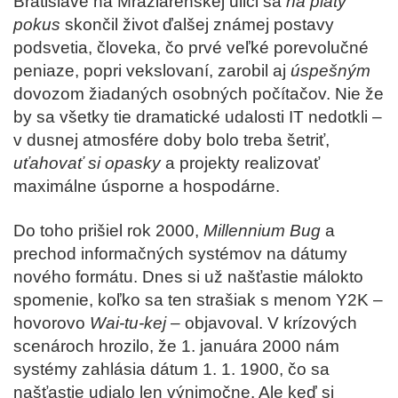
Bratislave na Mraziarenskej ulici sa
na piaty
pokus
skončil život ďalšej známej postavy
podsvetia, človeka, čo prvé veľké porevolučné
peniaze, popri vekslovaní, zarobil aj
úspešným
dovozom žiadaných osobných počítačov. Nie že
by sa všetky tie dramatické udalosti IT nedotkli –
v dusnej atmosfére doby bolo treba šetriť,
uťahovať si opasky
a projekty realizovať
maximálne úsporne a hospodárne.
Do toho prišiel rok 2000,
Millennium Bug
a
prechod informačných systémov na dátumy
nového formátu. Dnes si už našťastie málokto
spomenie, koľko sa ten strašiak s menom Y2K –
hovorovo
Wai-tu-kej
– objavoval. V krízových
scenároch hrozilo, že 1. januára 2000 nám
systémy zahlásia dátum 1. 1. 1900, čo sa
našťastie udialo len výnimočne. Ale keď si