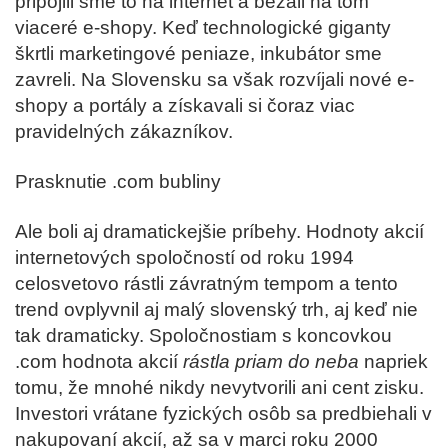
pripojili sme to na internet a bežali na tom
viaceré e-shopy. Keď technologické giganty
škrtli marketingové peniaze, inkubátor sme
zavreli. Na Slovensku sa však rozvíjali nové e-
shopy a portály a získavali si čoraz viac
pravidelných zákazníkov.
Prasknutie .com bubliny
Ale boli aj dramatickejšie príbehy. Hodnoty akcií
internetových spoločností od roku 1994
celosvetovo rástli závratným tempom a tento
trend ovplyvnil aj malý slovenský trh, aj keď nie
tak dramaticky. Spoločnostiam s koncovkou
.com hodnota akcií
rástla priam do neba
napriek
tomu, že mnohé nikdy nevytvorili ani cent zisku.
Investori vrátane fyzických osôb sa predbiehali v
nakupovaní akcií, až sa v marci roku 2000