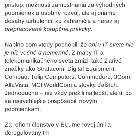
prístup, možnosti zamestnania za výhodných
podmienok a osobný rozvoj, ale aj priame
dosahy turbulencií zo zahraničia a neraz aj
prepracované korupčné praktiky
.
Naplno som vtedy pochopil, že
ani v IT svete nie
je nič večné a nemenné
. Z mapy IT a
telekomunikačného sveta zmizli také žiarivé
značky ako Stratacom, Digital Equipment,
Compaq, Tulip Computers, Commodore, 3Com,
AltaVista, MCI WorldCom a stovky ďalších.
Jednoducho – nie vždy prežili najlepší, ale tí, čo
sa najrýchlejšie prispôsobili novým
podmienkam.
Za rohom členstvo v EÚ, menovej únii a
deregulovaný trh