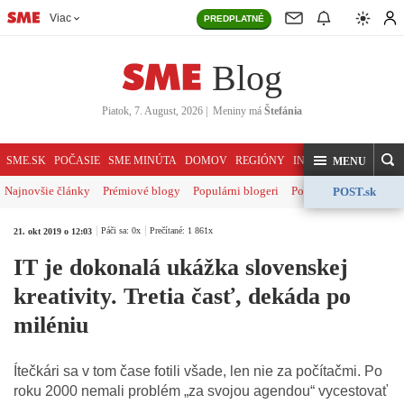
Viac
PREDPLATNÉ
Blog
Piatok, 7. August, 2026
|
Meniny má
Štefánia
HĽADAJ
SME.SK
POČASIE
SME MINÚTA
DOMOV
REGIÓNY
INDEX
SVET
KOME
MENU
Najnovšie články
Prémiové blogy
Populárni blogeri
Politika
Ekonomika
POST.sk
Páči sa: 0x
Prečítané: 1 861x
21. okt 2019 o 12:03
IT je dokonalá ukážka slovenskej
kreativity. Tretia časť, dekáda po
miléniu
Ítečkári sa v tom čase fotili všade, len nie za počítačmi. Po
roku 2000 nemali problém „za svojou agendou“ vycestovať