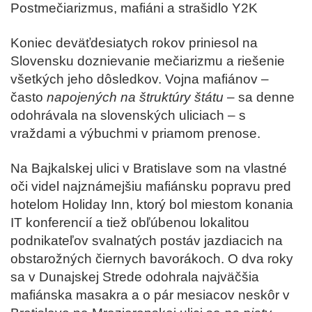
Postmečiarizmus, mafiáni a strašidlo Y2K
Koniec deväťdesiatych rokov priniesol na
Slovensku doznievanie mečiarizmu a riešenie
všetkých jeho dôsledkov. Vojna mafiánov –
často
napojených na štruktúry štátu
– sa denne
odohrávala na slovenských uliciach – s
vraždami a výbuchmi v priamom prenose.
Na Bajkalskej ulici v Bratislave som na vlastné
oči videl najznámejšiu mafiánsku popravu pred
hotelom Holiday Inn, ktorý bol miestom konania
IT konferencií a tiež obľúbenou lokalitou
podnikateľov svalnatých postáv jazdiacich na
obstarožných čiernych bavorákoch. O dva roky
sa v Dunajskej Strede odohrala najväčšia
mafiánska masakra a o pár mesiacov neskôr v