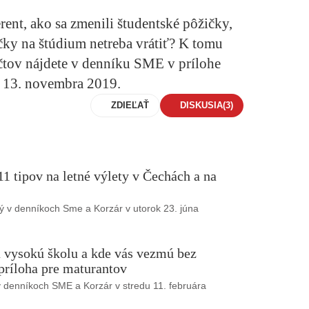
ent, ako sa zmenili študentské pôžičky,
ičky na štúdium netreba vrátiť? K tomu
čtov nájdete
v denníku SME v prílohe
u 13. novembra 2019.
ZDIEĽAŤ
DISKUSIA
(3)
1 tipov na letné výlety v Čechách a na
ý v denníkoch Sme a Korzár v utorok 23. júna
 vysokú školu a kde vás vezmú bez
 príloha pre maturantov
v denníkoch SME a Korzár v stredu 11. februára