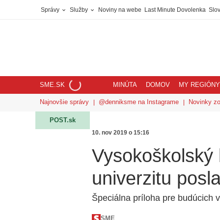
Správy
Služby
Noviny na webe
Last Minute Dovolenka
Slov
SME.SK
MINÚTA
DOMOV
MY REGIÓNY
Najnovšie správy
@denniksme na Instagrame
Novinky z
POST.sk
10. nov 2019 o 15:16
Vysokoškolský 
univerzitu posl
Špeciálna príloha pre budúcich 
SME