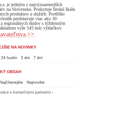
, a.s. je jedným z najvýznamnejších
iev na Slovensku. Poskytuje širokú škálu
nych produktov a služieb. Portfólio
eriodík predstavuje viac ako 30
 a regionálnych titulov s týždenným
kladom vyše 545 tisíc výtlačkov.
avateľstva >>
JŠIE NA NOVINKY
24 hodín
3 dni
7 dní
KÝ OBSAH
Najčítanejšie
Najnovšie
práce s komerčnými partnermi ›