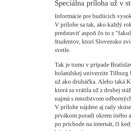
Špeciálna príloha už v 
Informácie pre budúcich vys
V prílohe sa tak, ako každý 
predstaviť aspoň čo to z "fak
študentov, ktorí Slovensko zv
svetle.
Tak je tomu v prípade Bratisla
holandskej univerzite Tilburg 
už ako druháčka. Alebo taká K
ktorá sa vrátila už z druhej st
najmä s množstvom odborných
V prílohe nájdete aj rady skú
prvákom poradí okrem iného a
po príchode na internát, či ke