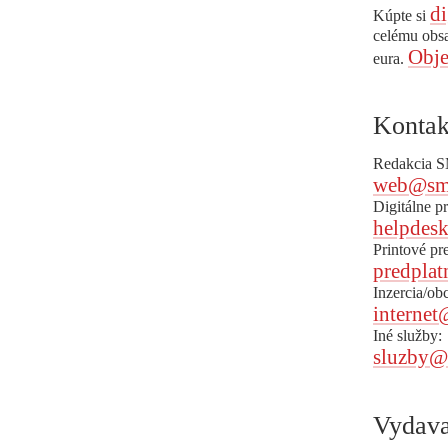
di
Kúpte si
celému obs
Obje
eura.
Kontak
Redakcia 
web@sm
Digitálne p
helpdes
Printové pr
predplat
Inzercia/ob
internet
Iné služby:
sluzby@
Vydava