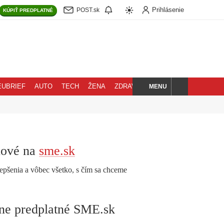
Prihlásenie
POST.sk
KÚPIŤ
PREDPLATNÉ
MENU
EUBRIEF
AUTO
TECH
ŽENA
ZDRAVIE
BLOG
HĽADAJ
nové na
sme.sk
epšenia a vôbec všetko, s čím sa chceme
lne predplatné SME.sk