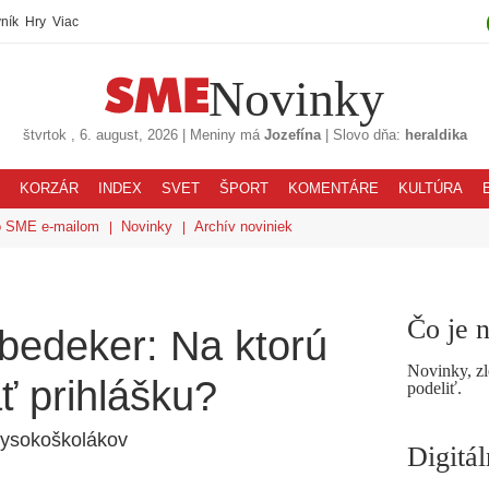
ník
Hry
Viac
Novinky
štvrtok
, 6. august, 2026
|
Meniny má
Jozefína
|
Slovo dňa:
heraldika
KORZÁR
INDEX
SVET
ŠPORT
KOMENTÁRE
KULTÚRA
o SME e-mailom
Novinky
Archív noviniek
Čo je 
bedeker: Na ktorú
Novinky, zl
ať prihlášku?
podeliť.
vysokoškolákov
Digitá