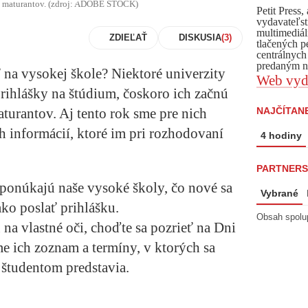
ky maturantov. (zdroj: ADOBE STOCK)
Petit Press
vydavateľst
multimediál
ZDIEĽAŤ
DISKUSIA
tlačených p
centrálnych
predaným ná
 na vysokej škole? Niektoré univerzity
Web vyd
prihlášky na štúdium, čoskoro ich začnú
NAJČÍTANE
aturantov. Aj tento rok sme pre nich
h informácií, ktoré im pri rozhodovaní
4 hodiny
PARTNERS
 ponúkajú naše vysoké školy, čo nové sa
Vybrané
ako poslať prihlášku.
Obsah spolu
na vlastné oči, choďte sa pozrieť na Dni
me ich zoznam a termíny, v ktorých sa
 študentom predstavia.