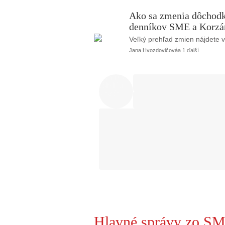
Ako sa zmenia dôchodky
denníkov SME a Korzár
Veľký prehľad zmien nájdete 
Jana Hvozdovičová
a 1 ďalší
Hlavné správy zo SM