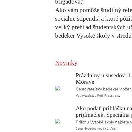
brigádovať.
Ako vám pomôže študijný refer
sociálne štipendiá a ktoré pôž
veľký prehľad študentských ú
bedeker Vysoké školy v stred
Novinky
Prázdniny u susedov: 11
Morave
Cestovateľský bedeker vložen
Vydavateľstvo Petit Press, a.s.
Ako podať prihlášku na
prijímačiek. Špeciálna
Prílohu Vysoké školy nájdete 
Jana Hvozdovičová
a 1 ďalší