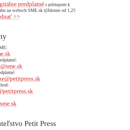
gitálne predplatné
s prístupom k
ahu na weboch SME.sk týždenne od 1,25
dnať >>
ty
SME:
e.sk
redplatné:
k@sme.sk
edplatné:
ne@petitpress.sk
chod:
@petitpress.sk
sme.sk
teľstvo Petit Press