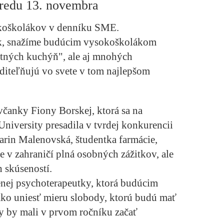
stredu 13. novembra
okoškolákov v denníku SME.
rok, snažíme budúcim vysokoškolákom
ultných kuchýň", ale aj mnohých
iditeľňujú vo svete v tom najlepšom
včanky Fiony Borskej, ktorá sa na
University presadila v tvrdej konkurencii
arin Malenovská, študentka farmácie,
áže v zahraničí plná osobných zážitkov, ale
 skúseností.
senej psychoterapeutky, ktorá budúcim
ko uniesť mieru slobody, ktorú budú mať
dy by mali v prvom ročníku začať