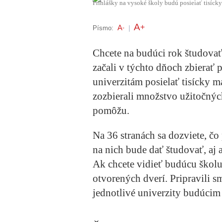
Prihlášky na vysoké školy budú posielať tisíc
A
+
A
Písmo:
-
|
Chcete na budúci rok študovať
začali v týchto dňoch zbierať 
univerzitám posielať tisícky m
zozbierali množstvo užitočnýc
pomôžu.
Na 36 stranách sa dozviete, čo
na nich bude dať študovať, aj 
Ak chcete vidieť budúcu školu 
otvorených dverí. Pripravili s
jednotlivé univerzity budúcim