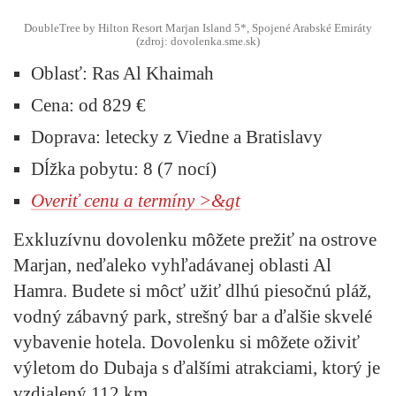
DoubleTree by Hilton Resort Marjan Island 5*, Spojené Arabské Emiráty
(zdroj: dovolenka.sme.sk)
Oblasť:
Ras Al Khaimah
Cena:
od 829 €
Doprava:
letecky z Viedne a Bratislavy
Dĺžka pobytu:
8 (7 nocí)
Overiť cenu a termíny >&gt
Exkluzívnu dovolenku môžete prežiť na ostrove
Marjan, neďaleko vyhľadávanej oblasti Al
Hamra. Budete si môcť užiť dlhú piesočnú pláž,
vodný zábavný park, strešný bar a ďalšie skvelé
vybavenie hotela. Dovolenku si môžete oživiť
výletom do Dubaja s ďalšími atrakciami, ktorý je
vzdialený 112 km.