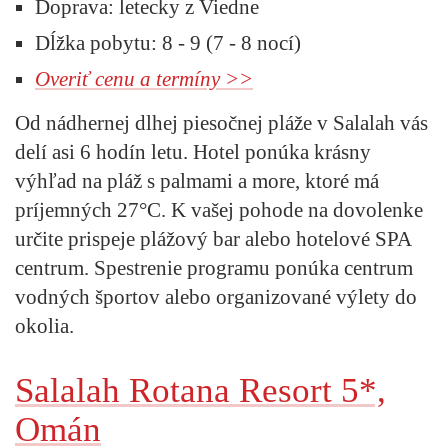
Doprava:
letecky z Viedne
Dĺžka pobytu:
8 - 9 (7 - 8 nocí)
Overiť cenu a termíny >>
Od nádhernej dlhej piesočnej pláže v Salalah vás
delí asi 6 hodín letu. Hotel ponúka krásny
výhľad na pláž s palmami a more, ktoré má
príjemných 27°C. K vašej pohode na dovolenke
určite prispeje plážový bar alebo hotelové SPA
centrum. Spestrenie programu ponúka centrum
vodných športov alebo organizované výlety do
okolia.
Salalah Rotana Resort 5*,
Omán