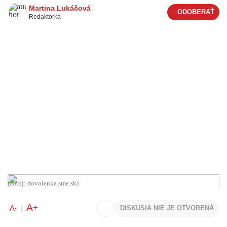
Martina Lukáčová
Redaktorka
(zdroj: dovolenka.sme.sk)
A
+
A
DISKUSIA NIE JE OTVORENÁ
-
|