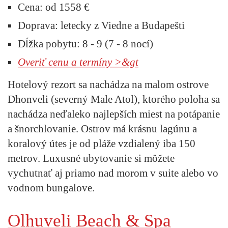
Cena:
od 1558 €
Doprava:
letecky z Viedne a Budapešti
Dĺžka pobytu:
8 - 9 (7 - 8 nocí)
Overiť cenu a termíny >&gt
Hotelový rezort sa nachádza na malom ostrove
Dhonveli (severný Male Atol), ktorého poloha sa
nachádza neďaleko najlepších miest na potápanie
a šnorchlovanie. Ostrov má krásnu lagúnu a
koralový útes je od pláže vzdialený iba 150
metrov. Luxusné ubytovanie si môžete
vychutnať aj priamo nad morom v suite alebo vo
vodnom bungalove.
Olhuveli Beach & Spa