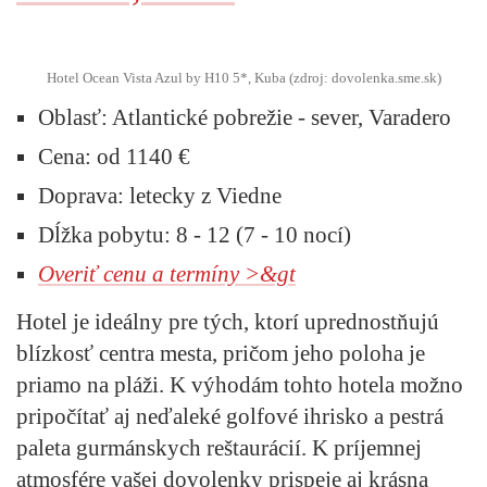
Hotel Ocean Vista Azul by H10 5*, Kuba (zdroj: dovolenka.sme.sk)
Oblasť:
Atlantické pobrežie - sever, Varadero
Cena:
od 1140 €
Doprava:
letecky z Viedne
Dĺžka pobytu:
8 - 12 (7 - 10 nocí)
Overiť cenu a termíny >&gt
Hotel je ideálny pre tých, ktorí uprednostňujú
blízkosť centra mesta, pričom jeho poloha je
priamo na pláži. K výhodám tohto hotela možno
pripočítať aj neďaleké golfové ihrisko a pestrá
paleta gurmánskych reštaurácií. K príjemnej
atmosfére vašej dovolenky prispeje aj krásna