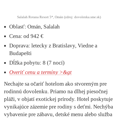
Salalah Rotana Resort 5*, Omán (zdroj: dovolenka.sme.sk)
Oblasť:
Omán, Salalah
Cena:
od 942 €
Doprava:
letecky z Bratislavy, Viedne a
Budapešti
Dĺžka pobytu:
8 (7 nocí)
Overiť cenu a termíny >&gt
Nechajte sa očariť hotelom ako stvoreným pre
rodinnú dovolenku. Priamo na dlhej piesočnej
pláži, v objatí exotickej prírody. Hotel poskytuje
vynikajúce zázemie pre rodiny s deťmi. Nechýba
vybavenie pre zábavu, detské menu alebo služba