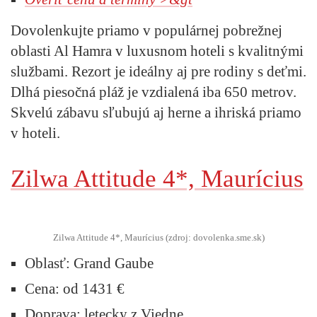
Dovolenkujte priamo v populárnej pobrežnej
oblasti Al Hamra v luxusnom hoteli s kvalitnými
službami. Rezort je ideálny aj pre rodiny s deťmi.
Dlhá piesočná pláž je vzdialená iba 650 metrov.
Skvelú zábavu sľubujú aj herne a ihriská priamo
v hoteli.
Zilwa Attitude 4*, Maurícius
Zilwa Attitude 4*, Maurícius (zdroj: dovolenka.sme.sk)
Oblasť:
Grand Gaube
Cena:
od 1431 €
Doprava:
letecky z Viedne