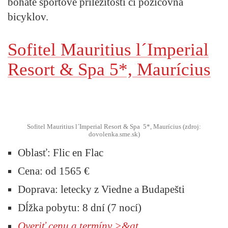
bohaté športové príležitosti či požičovňa
bicyklov.
Sofitel Mauritius l´Imperial
Resort & Spa 5*, Maurícius
Sofitel Mauritius l´Imperial Resort & Spa 5*, Maurícius (zdroj:
dovolenka.sme.sk)
Oblasť:
Flic en Flac
Cena:
od 1565 €
Doprava:
letecky z Viedne a Budapešti
Dĺžka pobytu:
8 dní (7 nocí)
Overiť cenu a termíny >&gt