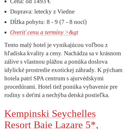
Cena:
od 1493 €
Doprava:
letecky z Viedne
Dĺžka pobytu:
8 - 9 (7 - 8 nocí)
Overiť cenu a termíny >&gt
Tento malý hotel je vynikajúcou voľbou z
hľadiska kvality a ceny. Nachádza sa v krásnom
zálive s vlastnou plážou a ponúka doslova
idylické prostredie exotickej záhrady. K pýcham
hotela patrí SPA centrum s ajurvédskymi
procedúrami. Hotel tiež ponúka vybavenie pre
rodiny s deťmi a nechýba detská postieľka.
Kempinski Seychelles
Resort Baie Lazare 5*,