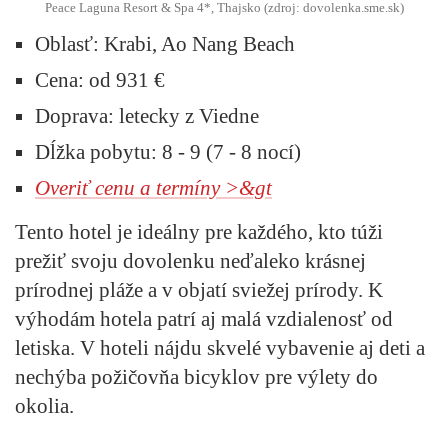
Peace Laguna Resort & Spa 4*, Thajsko (zdroj: dovolenka.sme.sk)
Oblasť:
Krabi, Ao Nang Beach
Cena:
od 931 €
Doprava:
letecky z Viedne
Dĺžka pobytu:
8 - 9 (7 - 8 nocí)
Overiť cenu a termíny >&gt
Tento hotel je ideálny pre každého, kto túži
prežiť svoju dovolenku neďaleko krásnej
prírodnej pláže a v objatí sviežej prírody. K
výhodám hotela patrí aj malá vzdialenosť od
letiska. V hoteli nájdu skvelé vybavenie aj deti a
nechýba požičovňa bicyklov pre výlety do
okolia.