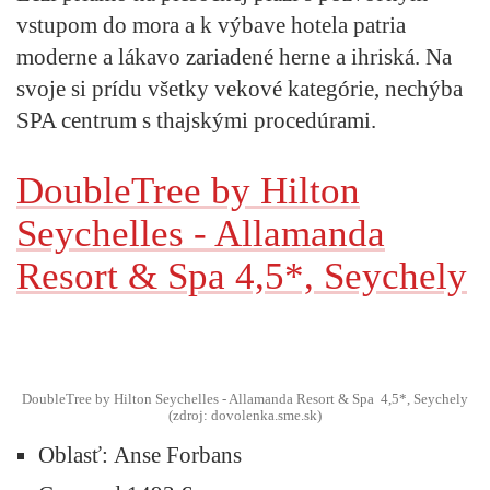
vstupom do mora a k výbave hotela patria
moderne a lákavo zariadené herne a ihriská. Na
svoje si prídu všetky vekové kategórie, nechýba
SPA centrum s thajskými procedúrami.
DoubleTree by Hilton
Seychelles - Allamanda
Resort & Spa 4,5*, Seychely
DoubleTree by Hilton Seychelles - Allamanda Resort & Spa 4,5*, Seychely
(zdroj: dovolenka.sme.sk)
Oblasť:
Anse Forbans