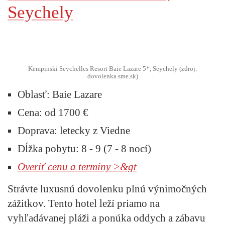
Seychely
Kempinski Seychelles Resort Baie Lazare 5*, Seychely (zdroj:
dovolenka.sme.sk)
Oblasť:
Baie Lazare
Cena:
od 1700 €
Doprava:
letecky z Viedne
Dĺžka pobytu:
8 - 9 (7 - 8 nocí)
Overiť cenu a termíny >&gt
Strávte luxusnú dovolenku plnú výnimočných
zážitkov. Tento hotel leží priamo na
vyhľadávanej pláži a ponúka oddych a zábavu