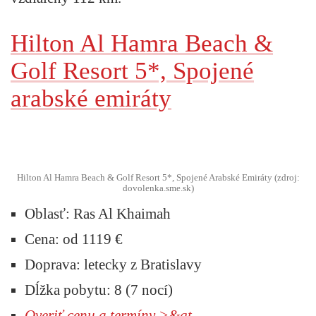
Hilton Al Hamra Beach &
Golf Resort 5*, Spojené
arabské emiráty
Hilton Al Hamra Beach & Golf Resort 5*, Spojené Arabské Emiráty (zdroj:
dovolenka.sme.sk)
Oblasť:
Ras Al Khaimah
Cena:
od 1119 €
Doprava:
letecky z Bratislavy
Dĺžka pobytu:
8 (7 nocí)
Overiť cenu a termíny >&gt