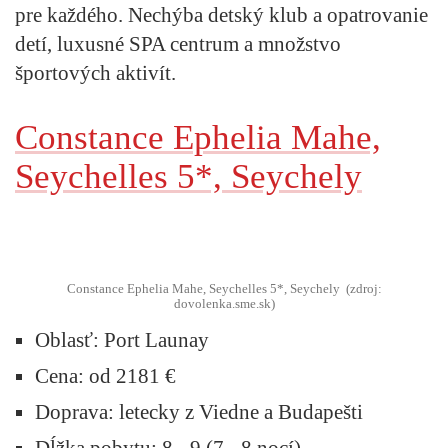
pre každého. Nechýba detský klub a opatrovanie
detí, luxusné SPA centrum a množstvo
športových aktivít.
Constance Ephelia Mahe,
Seychelles 5*, Seychely
Constance Ephelia Mahe, Seychelles 5*, Seychely (zdroj:
dovolenka.sme.sk)
Oblasť:
Port Launay
Cena:
od 2181 €
Doprava:
letecky z Viedne a Budapešti
Dĺžka pobytu:
8 - 9 (7 - 8 nocí)