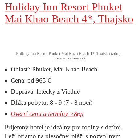
Holiday Inn Resort Phuket
Mai Khao Beach 4*, Thajsko
Holiday Inn Resort Phuket Mai Khao Beach 4*, Thajsko (zdroj:
dovolenka.sme.sk)
Oblasť:
Phuket, Mai Khao Beach
Cena:
od 965 €
Doprava:
letecky z Viedne
Dĺžka pobytu:
8 - 9 (7 - 8 nocí)
Overiť cenu a termíny >&gt
Príjemný hotel je ideálny pre rodiny s deťmi.
Leží priamo na piesočnej pláži s pozvoľným