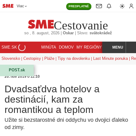
Viac
PREDPLATNÉ
Cestovanie
so
, 8. august, 2026
|
Oskar
|
Slovo:
svätokrádež
SME.SK
MINÚTA
DOMOV
MY REGIÓNY
KORZÁR
MENU
INDEX
HĽADAJ
Slovensko
Cestopisy
Pláže
Tipy na dovolenku
Last Minute ponuka
Re
POST.sk
20. nov 2019 o 11:10
Dvadsaťdva hotelov a
destinácií, kam za
romantikou a teplom
Užite si bezstarostné dni oddychu vo dvojici ďaleko
od zimy.