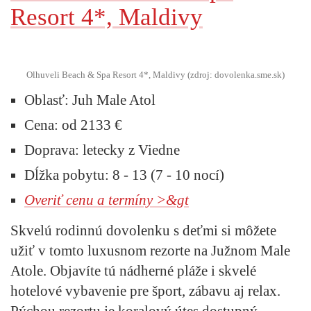
Resort 4*, Maldivy
Olhuveli Beach & Spa Resort 4*, Maldivy (zdroj: dovolenka.sme.sk)
Oblasť:
Juh Male Atol
Cena:
od 2133 €
Doprava:
letecky z Viedne
Dĺžka pobytu:
8 - 13 (7 - 10 nocí)
Overiť cenu a termíny >&gt
Skvelú rodinnú dovolenku s deťmi si môžete
užiť v tomto luxusnom rezorte na Južnom Male
Atole. Objavíte tú nádherné pláže i skvelé
hotelové vybavenie pre šport, zábavu aj relax.
Pýchou rezortu je koralový útes dostupný