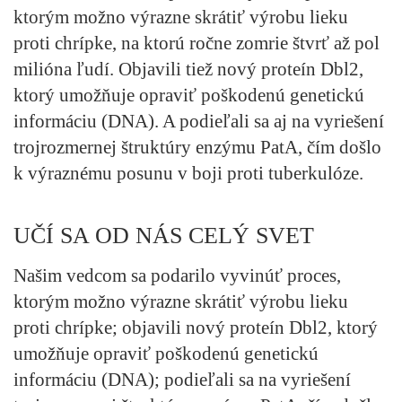
ktorým možno výrazne skrátiť výrobu lieku
proti chrípke, na ktorú ročne zomrie štvrť až pol
milióna ľudí. Objavili tiež nový proteín Dbl2,
ktorý umožňuje opraviť poškodenú genetickú
informáciu (DNA). A podieľali sa aj na vyriešení
trojrozmernej štruktúry enzýmu PatA, čím došlo
k výraznému posunu v boji proti tuberkulóze.
UČÍ SA OD NÁS CELÝ SVET
Našim vedcom sa podarilo vyvinúť proces,
ktorým možno výrazne skrátiť výrobu lieku
proti chrípke; objavili nový proteín Dbl2, ktorý
umožňuje opraviť poškodenú genetickú
informáciu (DNA); podieľali sa na vyriešení