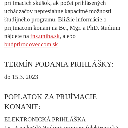
prijímacích skúšok, ak počet prihlásených
uchádzačov nepresiahne kapacitné možnosti
študijného programu. Bližšie informácie o
prijímacom konaní na Bc., Mgr. a PhD. štúdium
nájdete na
fns.uniba.sk
, alebo
budprirodovedcom.sk
.
TERMÍN PODANIA PRIHLÁŠKY:
do 15.3. 2023
POPLATOK ZA PRIJÍMACIE
KONANIE:
ELEKTRONICKÁ PRIHLÁŠKA
15,- € za každý študijný program (elektronická