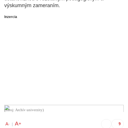
výskumným zameraním.
Inzercia
(zdroj: Archív univerzity)
A
+
A
-
|