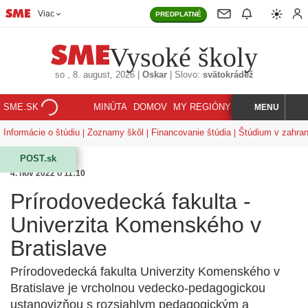
Viac
PREDPLATNÉ
Vysoké školy
so
, 8. august, 2026
|
Oskar
|
Slovo:
svätokrádež
SME.SK
MINÚTA
DOMOV
MY REGIÓNY
KORZÁR
MENU
INDEX
HĽADAJ
Informácie o štúdiu
Zoznamy škôl
Financovanie štúdia
Štúdium v zahran
POST.sk
4. nov 2022 o 11:10
Prírodovedecká fakulta -
Univerzita Komenského v
Bratislave
Prírodovedecká fakulta Univerzity Komenského v
Bratislave je vrcholnou vedecko-pedagogickou
ustanovizňou s rozsiahlym pedagogickým a