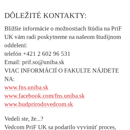
DÔLEŽITÉ KONTAKTY:
Bližšie informácie o možnostiach štúdia na PriF
UK vám radi poskytneme na našeom študijnom
oddelení:
telefón +421 2 602 96 531
Email: prif.so@uniba.sk
VIAC INFORMÁCIÍ O FAKULTE NÁJDETE
NA:
www.fns.uniba.sk
www.facebook.com/fns.uniba.sk
www.budprirodovedcom.sk
Vedeli ste, že...?
Vedcom PriF UK sa podarilo vyvinúť proces,