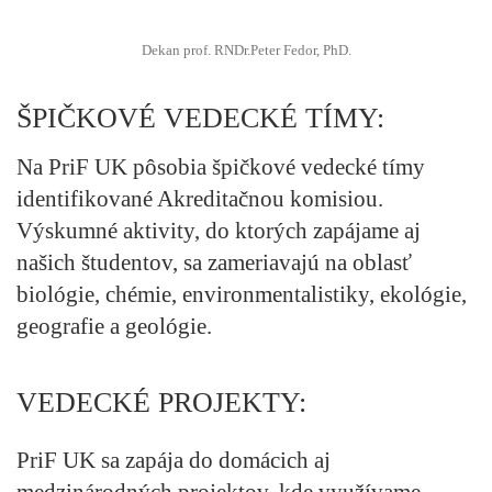
Dekan prof. RNDr.Peter Fedor, PhD.
ŠPIČKOVÉ VEDECKÉ TÍMY:
Na PriF UK pôsobia špičkové vedecké tímy
identifikované Akreditačnou komisiou.
Výskumné aktivity, do ktorých zapájame aj
našich študentov, sa zameriavajú na oblasť
biológie, chémie, environmentalistiky, ekológie,
geografie a geológie.
VEDECKÉ PROJEKTY:
PriF UK sa zapája do domácich aj
medzinárodných projektov, kde využívame