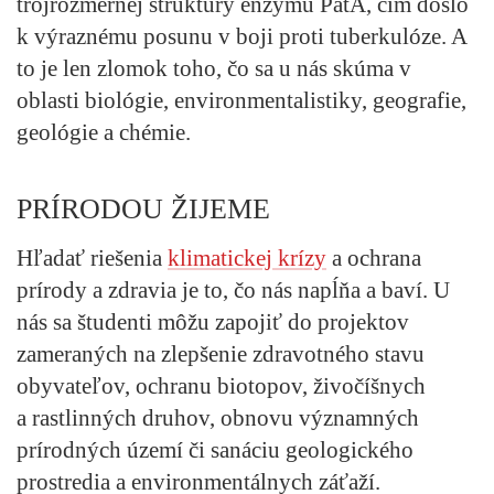
trojrozmernej štruktúry enzýmu PatA, čím došlo
k výraznému posunu v boji proti tuberkulóze. A
to je len zlomok toho, čo sa u nás skúma v
oblasti biológie, environmentalistiky, geografie,
geológie a chémie.
PRÍRODOU ŽIJEME
Hľadať riešenia
klimatickej krízy
a ochrana
prírody a zdravia je to, čo nás napĺňa a baví. U
nás sa študenti môžu zapojiť do projektov
zameraných na zlepšenie zdravotného stavu
obyvateľov, ochranu biotopov, živočíšnych
a rastlinných druhov, obnovu významných
prírodných území či sanáciu geologického
prostredia a environmentálnych záťaží.