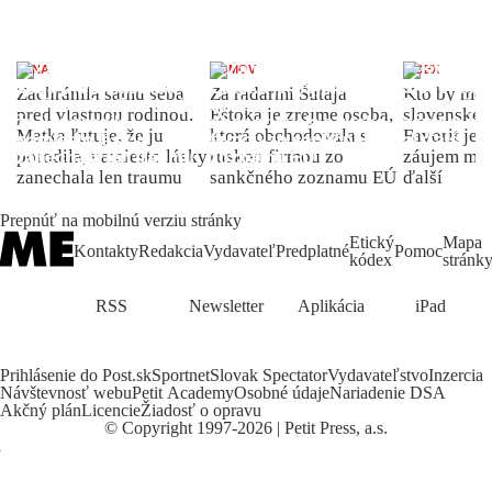
ŽENA
DOMOV
INDEX
Zachránila samu seba
Za radarmi Šutaja
Kto by moh
pred vlastnou rodinou.
Eštoka je zrejme osoba,
slovenské 
Matka ľutuje, že ju
ktorá obchodovala s
Favorit je 
porodila, namiesto lásky
ruskou firmou zo
záujem môž
zanechala len traumu
sankčného zoznamu EÚ
ďalší
Prepnúť na mobilnú verziu stránky
Etický
Mapa
Kontakty
Redakcia
Vydavateľ
Predplatné
Pomoc
kódex
stránk
RSS
Newsletter
Aplikácia
iPad
Prihlásenie do Post.sk
Sportnet
Slovak Spectator
Vydavateľstvo
Inzercia
Návštevnosť webu
Petit Academy
Osobné údaje
Nariadenie DSA
Akčný plán
Licencie
Žiadosť o opravu
©
Copyright
1997-2026 | Petit Press, a.s.