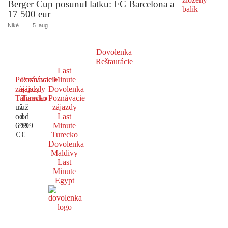
Berger Cup posunul latku: FC Barcelona a
17 500 eur
Niké
5. aug
Dovolenka
Reštaurácie
Last
Poznávacie
Poznávacie
Minute
zájazdy
zájazdy
Dovolenka
Taliansko
Turecko
Poznávacie
už
už
zájazdy
od
od
Last
699
599
Minute
€
€
Turecko
Dovolenka
Maldivy
Last
Minute
Egypt