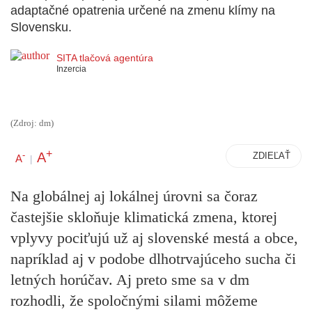
adaptačné opatrenia určené na zmenu klímy na
Slovensku.
SITA tlačová agentúra
Inzercia
(Zdroj: dm)
+
A
-
ZDIEĽAŤ
A
|
Na globálnej aj lokálnej úrovni sa čoraz
častejšie skloňuje klimatická zmena, ktorej
vplyvy pociťujú už aj slovenské mestá a obce,
napríklad aj v podobe dlhotrvajúceho sucha či
letných horúčav. Aj preto sme sa v dm
rozhodli, že spoločnými silami môžeme