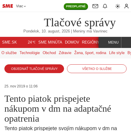
Viac
PREDPLATNÉ
Tlačové správy
Pondelok, 10. august, 2026
| Meniny má
Vavrinec
℃
SME.SK
SME MINÚTA
DOMOV
REGIÓNY
INDEX
SVET
24
MENU
O službe
Technológie
Obchod
Zdravie
Žena, šport, rodina
Life style
B
OBJEDNAŤ TLAČOVÉ SPRÁVY
VŠETKO O SLUŽBE
25. nov 2019 o 11:06
Tento piatok prispejete
nákupom v dm na adaptačné
opatrenia
Tento piatok prispejete svojím nákupom v dm na