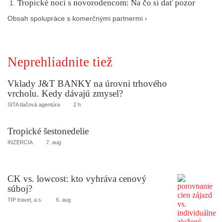
Tropické noci s novorodencom: Na čo si dať pozor
Obsah spolupráce s komerčnými partnermi ›
Neprehliadnite tiež
Vklady J&T BANKY na úrovni trhového
vrcholu. Kedy dávajú zmysel?
SITA tlačová agentúra
2 h
Tropické šestonedelie
INZERCIA
7. aug
CK vs. lowcost: kto vyhráva cenový
súboj?
TIP travel, a.s.
6. aug