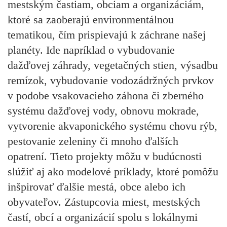
mestským častiam, obciam a organizáciám,
ktoré sa zaoberajú environmentálnou
tematikou, čím prispievajú k záchrane našej
planéty. Ide napríklad o vybudovanie
dažďovej záhrady, vegetačných stien, výsadbu
remízok, vybudovanie vodozádržných prvkov
v podobe vsakovacieho záhona či zberného
systému dažďovej vody, obnovu mokrade,
vytvorenie akvaponického systému chovu rýb,
pestovanie zeleniny či mnoho ďalších
opatrení. Tieto projekty môžu v budúcnosti
slúžiť aj ako modelové príklady, ktoré pomôžu
inšpirovať ďalšie mestá, obce alebo ich
obyvateľov. Zástupcovia miest, mestských
častí, obcí a organizácií spolu s lokálnymi