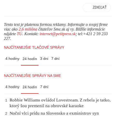
ZDIEĽAŤ
Tento text je platenou formou reklamy. Informujte o svojej firme
viac ako
2,6 milióna
čitateľov Sme.sk aj vy. Bližšie informácie
nájdete
TU
. Kontakt:
internet@petitpress.sk
; tel:+421 2 59 233
227.
NAJČÍTANEJŠIE TLAČOVÉ SPRÁVY
4 hodiny
3 dni
7 dní
24 hodín
NAJČÍTANEJŠIE SPRÁVY NA SME
4 hodiny
7 dní
24 hodín
Robbie Williams ovládol Lovestream. Z rebela je tatko,
1
ktorý šou premenil na obrovské karaoke
Noční vlci prídu na Slovensko a exministrov syn
2