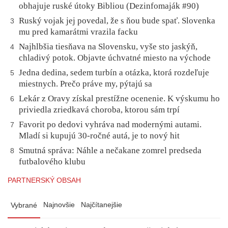
obhajuje ruské útoky Bibliou (Dezinfomaják #90)
Ruský vojak jej povedal, že s ňou bude spať. Slovenka
3
mu pred kamarátmi vrazila facku
Najhlbšia tiesňava na Slovensku, vyše sto jaskýň,
4
chladivý potok. Objavte úchvatné miesto na východe
Jedna dedina, sedem turbín a otázka, ktorá rozdeľuje
5
miestnych. Prečo práve my, pýtajú sa
Lekár z Oravy získal prestížne ocenenie. K výskumu ho
6
priviedla zriedkavá choroba, ktorou sám trpí
Favorit po dedovi vyhráva nad modernými autami.
7
Mladí si kupujú 30-ročné autá, je to nový hit
Smutná správa: Náhle a nečakane zomrel predseda
8
futbalového klubu
PARTNERSKÝ OBSAH
Najnovšie
Najčítanejšie
Vybrané