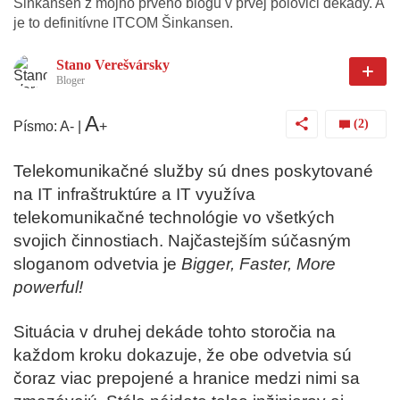
Šinkansen z môjho prvého blogu v prvej polovici dekády. A
je to definitívne ITCOM Šinkansen.
Stano Verešvársky
Bloger
A
(2)
Písmo:
A
-
|
+
Telekomunikačné služby sú dnes poskytované
na IT infraštruktúre a IT využíva
telekomunikačné technológie vo všetkých
svojich činnostiach. Najčastejším súčasným
sloganom odvetvia je
Bigger, Faster, More
powerful!
Situácia v druhej dekáde tohto storočia na
každom kroku dokazuje, že obe odvetvia sú
čoraz viac prepojené a hranice medzi nimi sa