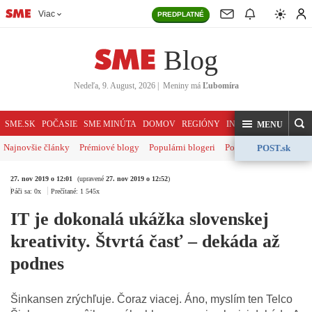
Viac
PREDPLATNÉ
Blog
Nedeľa, 9. August, 2026
|
Meniny má
Ľubomíra
HĽADAJ
SME.SK
POČASIE
SME MINÚTA
DOMOV
REGIÓNY
INDEX
SVET
KOME
MENU
Najnovšie články
Prémiové blogy
Populárni blogeri
Politika
Ekonomika
POST.sk
27. nov 2019 o 12:01
(upravené
27. nov 2019 o 12:52
)
Páči sa: 0x
Prečítané: 1 545x
IT je dokonalá ukážka slovenskej
kreativity. Štvrtá časť – dekáda až
podnes
Šinkansen zrýchľuje. Čoraz viacej. Áno, myslím ten Telco