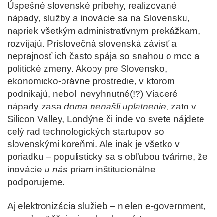
Úspešné slovenské príbehy, realizované
nápady, služby a inovácie sa na Slovensku,
napriek všetkým administratívnym prekážkam,
rozvíjajú. Príslovečná slovenská závisť a
neprajnosť ich často spája so snahou o moc a
politické zmeny. Akoby pre Slovensko,
ekonomicko-právne prostredie, v ktorom
podnikajú, neboli nevyhnutné(!?) Viaceré
nápady zasa
doma nenašli uplatnenie
, zato v
Silicon Valley, Londýne či inde vo svete nájdete
celý rad technologických startupov so
slovenskými koreňmi. Ale inak je všetko v
poriadku – populisticky sa s obľubou tvárime, že
inovácie
u nás
priam inštitucionálne
podporujeme.
Aj elektronizácia služieb – nielen e-government,