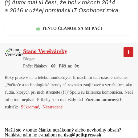
(*) Autor mal tú česť, že bol v rokoch 2014
a 2016 v užšej nominácii IT Osobnosť roka
TENTO ČLÁNOK SA MI PÁČI
Stano Verešvársky
Bloger
|
Počet článkov:
60
Páči sa:
0x
Roky praxe v IT a telekomunikačných firmách mi dali úžasné zistenie:
„Počítače a technologické trendy sú rovnako zaujímavé a vzrušujúce, ako
ľudia, ktorých pri nich stretnete (!?)“Spolu sú killerská kombinácia. Nedá
mi o tom nepísať. Príbehy som mal vždy rád.
Zoznam autorových
rubrík:
Súkromné
,
Nezaradené
Našli ste v tomto článku nezákonný alebo nevhodný obsah?
Nahláste nám ho e-mailom na
dsa@petitpress.sk
.