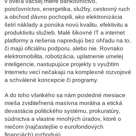
v oveľa väčšej miere bankovníctvo,
poisťovníctvo, energetika, služby, cestovný ruch
a obchod dávno pochopili, ako elektronizácia
šetrí náklady a ponúka novú kvalitu, efektivitu a
produktivitu služieb. Malé šikovné IT a internet
platformy a riešenia napredujú bez ohľadu na to,
či majú oficiálnu podporu, alebo nie. Rovnako
elektromobilita, robotizácia, uplatnenie umelej
inteligencie, nastupujúce projekty s využitím
Internetu vecí nečakajú na komplexné rozvojové
a schválené koncepcie či programy.
A do toho všetkého sa nám posledné mesiace
mieša zviditeľnená masívna morálna a etická
devastácia politického systému, prokuratúry,
súdnictva a vlastne mnohých úradov, ktoré o
niečom (najčastejšie o eurofondových
financiách) rozhodujú.