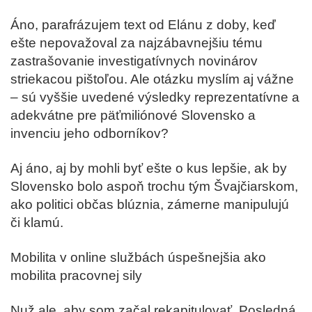
Áno, parafrázujem text od Elánu z doby, keď
ešte nepovažoval za najzábavnejšiu tému
zastrašovanie investigatívnych novinárov
striekacou pištoľou. Ale otázku myslím aj vážne
– sú vyššie uvedené výsledky reprezentatívne a
adekvátne pre päťmiliónové Slovensko a
invenciu jeho odborníkov?
Aj áno, aj by mohli byť ešte o kus lepšie, ak by
Slovensko bolo aspoň trochu tým Švajčiarskom,
ako politici občas blúznia, zámerne manipulujú
či klamú.
Mobilita v online službách úspešnejšia ako
mobilita pracovnej sily
Nuž ale, aby som začal rekapitulovať. Posledná