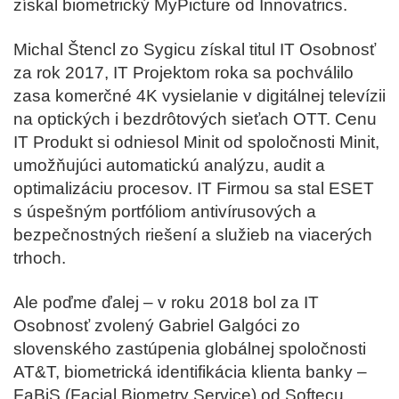
získal biometrický MyPicture od Innovatrics.
Michal Štencl zo Sygicu získal titul IT Osobnosť
za rok
2017
, IT Projektom roka sa pochválilo
zasa komerčné 4K vysielanie v digitálnej televízii
na optických i bezdrôtových sieťach OTT. Cenu
IT Produkt si odniesol Minit od spoločnosti Minit,
umožňujúci automatickú analýzu, audit a
optimalizáciu procesov. IT Firmou sa stal ESET
s úspešným portfóliom antivírusových a
bezpečnostných riešení a služieb na viacerých
trhoch.
Ale poďme ďalej – v roku
2018
bol za IT
Osobnosť zvolený Gabriel Galgóci zo
slovenského zastúpenia globálnej spoločnosti
AT&T, biometrická identifikácia klienta banky –
FaBiS (Facial Biometry Service) od Softecu