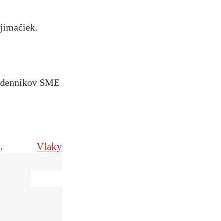
jímačiek.
a denníkov SME
Vlaky
,