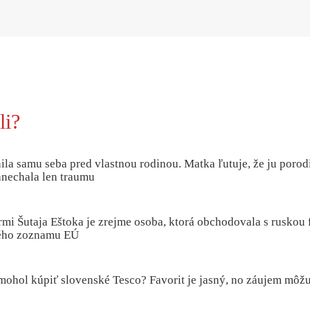
li?
ila samu seba pred vlastnou rodinou. Matka ľutuje, že ju porod
anechala len traumu
rmi Šutaja Eštoka je zrejme osoba, ktorá obchodovala s ruskou
ého zoznamu EÚ
mohol kúpiť slovenské Tesco? Favorit je jasný, no záujem môžu 