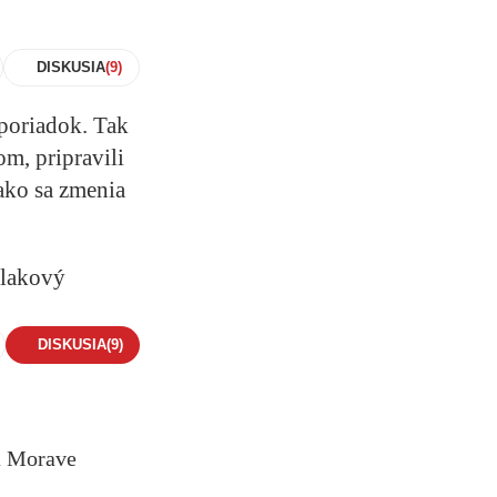
DISKUSIA
 poriadok. Tak
om, pripravili
ako sa zmenia
lakový
DISKUSIA
(9)
na Morave