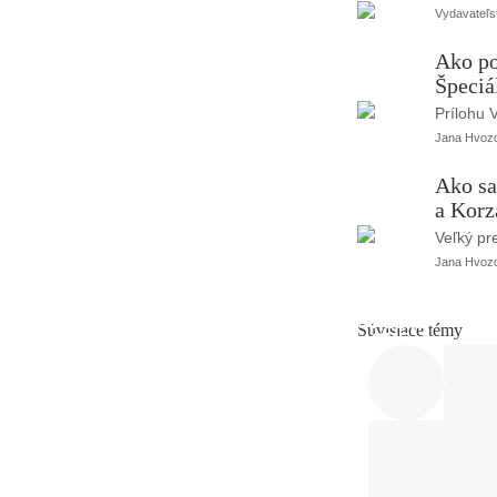
Vydavateľst
Ako po
Špeciá
Prílohu 
Jana Hvoz
Ako sa
a Korz
Veľký pr
Jana Hvoz
Súvisiace témy