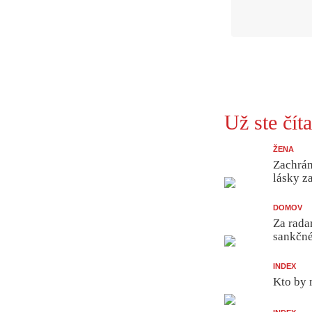
Už ste číta
ŽENA
Zachrán
lásky z
DOMOV
Za rada
sankčn
INDEX
Kto by 