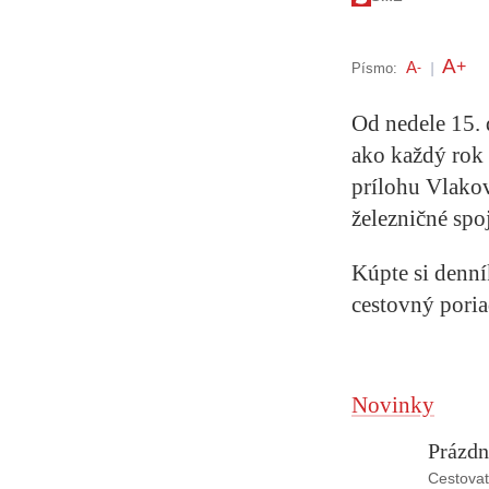
A
+
A
Písmo:
-
|
Od nedele 15. 
ako každý rok 
prílohu Vlakov
železničné spo
Kúpte si denn
cestovný pori
Novinky
Prázdn
Cestovat