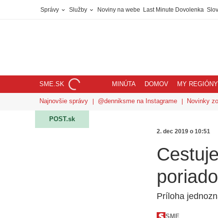
Správy
Služby
Noviny na webe
Last Minute Dovolenka
Slov
SME.SK
MINÚTA
DOMOV
MY REGIÓNY
Najnovšie správy
@denniksme na Instagrame
Novinky z
POST.sk
2. dec 2019 o 10:51
Cestuj
poriad
Príloha jednozn
SME