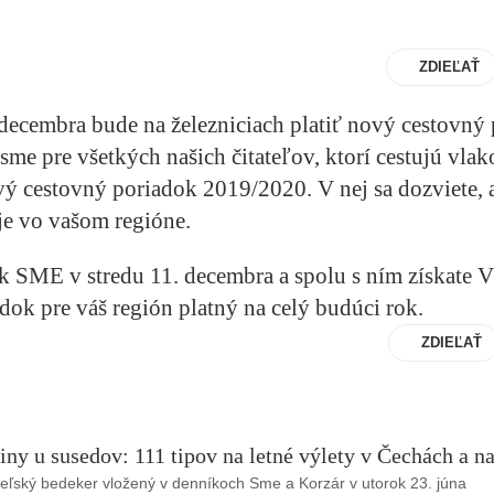
ZDIEĽAŤ
decembra bude na železniciach platiť nový cestovný
sme pre všetkých našich čitateľov, ktorí cestujú vlak
ý cestovný poriadok 2019/2020. V nej sa dozviete, 
je vo vašom regióne.
ík SME v
stredu 11. decembra
a spolu s ním získate
V
adok
pre váš región platný na celý budúci rok.
ZDIEĽAŤ
iny u susedov: 111 tipov na letné výlety v Čechách a 
eľský bedeker vložený v denníkoch Sme a Korzár v utorok 23. júna