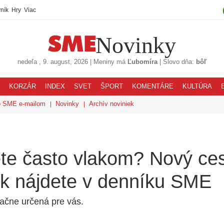
ník
Hry
Viac
Novinky
nedeľa
, 9. august, 2026
|
Meniny má
Ľubomíra
|
Slovo dňa:
bôľ
KORZÁR
INDEX
SVET
ŠPORT
KOMENTÁRE
KULTÚRA
o SME e-mailom
Novinky
Archív noviniek
ete často vlakom? Nový ce
ok nájdete v denníku SME
ačne určená pre vás.