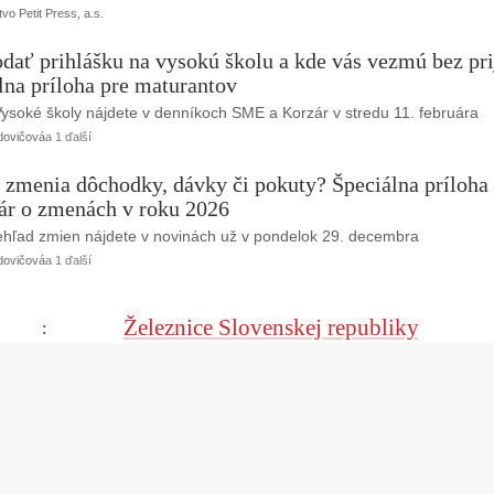
vo Petit Press, a.s.
dať prihlášku na vysokú školu a kde vás vezmú bez pri
lna príloha pre maturantov
Vysoké školy nájdete v denníkoch SME a Korzár v stredu 11. februára
dovičová
a 1 ďalší
 zmenia dôchodky, dávky či pokuty? Špeciálna príloh
ár o zmenách v roku 2026
ehľad zmien nájdete v novinách už v pondelok 29. decembra
dovičová
a 1 ďalší
Železnice Slovenskej republiky
: