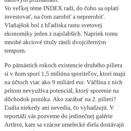
Vo veľkej téme INDEX radí,
do čoho sa oplatí
investovať
, na čom zarobiť a neprerobiť.
Vlaňajšok bol z hľadiska rastu svetovej
ekonomiky jeden z najslabších. Napriek tomu
mnohé akciové tituly rástli dvojciferným
tempom.
Po pätnástich rokoch existencie druhého piliera
si v ňom sporí 1,5 milióna sporiteľov, ktorí majú
na účtoch viac ako 9 miliárd eur. Väčšina z nich
pritom nevyužíva potenciál, ktorý sporenie na
dôchodok ponúka.
Ako zarábať na 2. pilieri?
Ľudia niekedy ani nevedia, čo vyhadzujú. V
reportáži vás pozveme do jedinečnej galérie
Artšrot, kam sa vzácne
umelecké diela dostávajú