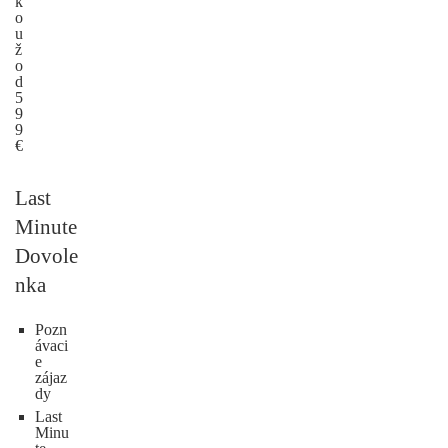
k
o
u
ž
o
d
5
9
9
€
Last
Minute
Dovole
nka
Pozn
ávaci
e
zájaz
dy
Last
Minu