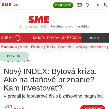
Viac
PREDPLATNÉ
št
, 6. august, 2026
|
Jozefína
|
Slovo:
heraldika
SME.SK
MINÚTA
DOMOV
MY REGIÓNY
KORZÁR
MENU
INDEX
HĽADAJ
Ekonomika
Biznis
Financie
Reality
Spotrebiteľ
Analýzy a komentáre
POST.sk
4. feb 2020 o 12:23
Nový INDEX: Bytová kríza.
Ako na daňové priznanie?
Kam investovať?
V predaji je februárové číslo biznisového magazínu.
INDEX