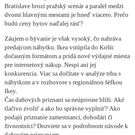
Bratislave hrozí pražský scenár a paralel medzi
dvomi hlavnými mestami je hneď viacero. Prečo
budú ceny bytov naďalej rásť?
Záujem o bývanie je však vysoký, čo
nahráva
predajcom nábytku
. Ikea vstúpila do Košíc
dočasným formátom a pridá nové výdajné miesta
pre internetový nákup. Nespí ani jej
konkurencia. Viac sa dočítate v analýze trhu s
nábytkom a v rozhovore s regionálnou šéfkou
Ikey.
Čas daňových priznaní sa neúprosne blíži. Aké
tlačivo zvoliť a ako ho správne vyplniť?
Ako
podajú priznanie zamestnanci, dohodári či
živnostníci?
Dozviete sa v podrobnom návode k
daňovým priznaniam.