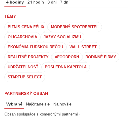
4 hodiny
24 hodín
3 dni
7 dní
TÉMY
BIZNIS CENA FÉLIX
MODERNÝ SPOTREBITEĽ
OLIGARCHOVIA
JAZVY SOCIALIZMU
EKONÓMIA ĽUDSKOU REČOU
WALL STREET
REALITNÉ PROJEKTY
#FOODPORN
RODINNÉ FIRMY
UDRŽATEĽNOSŤ
POSLEDNÁ KAPITOLA
STARTUP SELECT
PARTNERSKÝ OBSAH
Vybrané
Najčítanejšie
Najnovšie
Obsah spolupráce s komerčnými partnermi ›