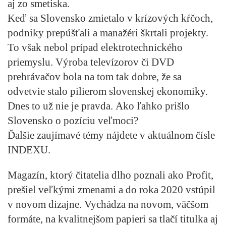
aj zo smetiska
.
Keď sa Slovensko zmietalo v krízových kŕčoch,
podniky prepúšťali a manažéri škrtali projekty.
To však nebol prípad elektrotechnického
priemyslu. Výroba televízorov či DVD
prehrávačov bola na tom tak dobre, že sa
odvetvie stalo pilierom slovenskej ekonomiky.
Dnes to už nie je pravda.
Ako ľahko prišlo
Slovensko o pozíciu veľmoci?
Ďalšie zaujímavé témy nájdete v aktuálnom čísle
INDEXU.
Magazín, ktorý čitatelia dlho poznali ako Profit,
prešiel veľkými zmenami a do roka 2020 vstúpil
v novom dizajne. Vychádza na novom, väčšom
formáte, na kvalitnejšom papieri sa tlačí titulka aj