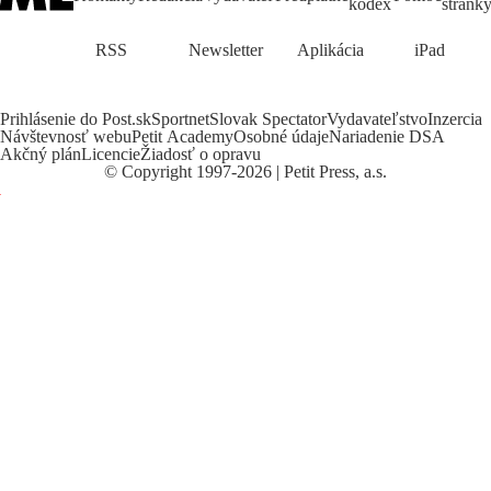
kódex
stránk
RSS
Newsletter
Aplikácia
iPad
Prihlásenie do Post.sk
Sportnet
Slovak Spectator
Vydavateľstvo
Inzercia
Návštevnosť webu
Petit Academy
Osobné údaje
Nariadenie DSA
Akčný plán
Licencie
Žiadosť o opravu
©
Copyright
1997-2026 | Petit Press, a.s.