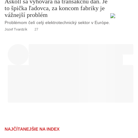
Askoll sa vyhovára na transakčnú daň. Je
to špička ľadovca, za koncom fabriky je
vážnejší problém
Problémom čelí celý elektrotechnický sektor v Európe.
Jozef Tvardzík
27
NAJČÍTANEJŠIE NA INDEX