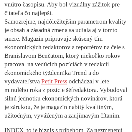
vnútro časopisu. Aby bol vizuálny zážitok pre
čitateľa čo najlepší.
Samozrejme, najdôležitejším parametrom kvality
je obsah a zásadná zmena sa udiala aj v tomto
smere. Magazín pripravuje skúsený tím
ekonomických redaktorov a reportérov na čele s
Branislavom Benčatom, ktorý niekoľko rokov
pracoval na vedúcich pozíciách v redakcii
ekonomického týždenníka Trend a do
vydavateľstva
Petit Press
odchádzal v lete
minulého roka z pozície šéfredaktora. Vybudoval
silnú jednotku ekonomických novinárov, ktorá
je zárukou, že je magazín nabitý kvalitným,
užitočným, vyváženým a zaujímavým čítaním.
INDEX, to je biznis s príbehom. Za nezmenenú