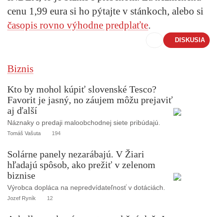
cenu 1,99 eura si ho pýtajte v stánkoch, alebo si
časopis rovno výhodne predplaťte
.
DISKUSIA
Biznis
Kto by mohol kúpiť slovenské Tesco?
Favorit je jasný, no záujem môžu prejaviť
aj ďalší
Náznaky o predaji maloobchodnej siete pribúdajú.
Tomáš Vašuta
194
Solárne panely nezarábajú. V Žiari
hľadajú spôsob, ako prežiť v zelenom
biznise
Výrobca dopláca na nepredvídateľnosť v dotáciách.
Jozef Ryník
12