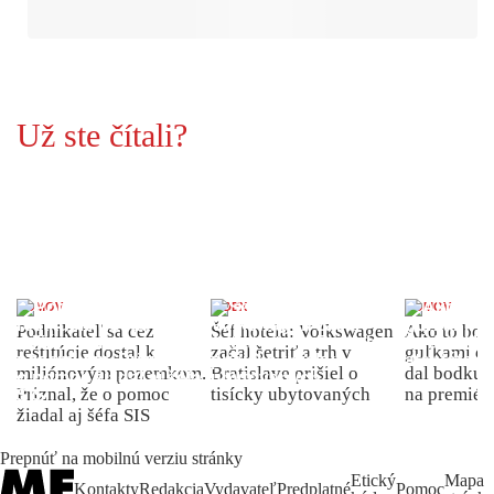
Už ste čítali?
DOMOV
INDEX
DOMOV
Podnikateľ sa cez
Šéf hotela: Volkswagen
Ako to bolo
reštitúcie dostal k
začal šetriť a trh v
guľkami do
miliónovým pozemkom.
Bratislave prišiel o
dal bodku 
Priznal, že o pomoc
tisícky ubytovaných
na premiér
žiadal aj šéfa SIS
Prepnúť na mobilnú verziu stránky
Etický
Mapa
Kontakty
Redakcia
Vydavateľ
Predplatné
Pomoc