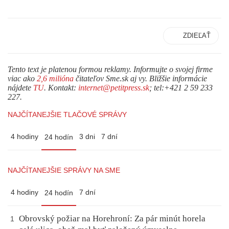
ZDIEĽAŤ
Tento text je platenou formou reklamy. Informujte o svojej firme
viac ako
2,6 milióna
čitateľov Sme.sk aj vy. Bližšie informácie
nájdete
TU
. Kontakt:
internet@petitpress.sk
; tel:+421 2 59 233
227.
NAJČÍTANEJŠIE TLAČOVÉ SPRÁVY
4 hodiny
3 dni
7 dní
24 hodín
NAJČÍTANEJŠIE SPRÁVY NA SME
4 hodiny
7 dní
24 hodín
Obrovský požiar na Horehroní: Za pár minút horela
1