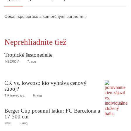
Obsah spolupráce s komerčnými partnermi ›
Neprehliadnite tiež
Tropické šestonedelie
INZERCIA
7. aug
CK vs. lowcost: kto vyhráva cenový
súboj?
TIP travel, a.s.
6. aug
Berger Cup posunul latku: FC Barcelona a
17 500 eur
Niké
5. aug