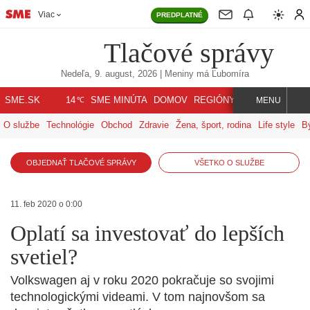
Viac
PREDPLATNÉ
Tlačové správy
Nedeľa, 9. august, 2026
| Meniny má
Ľubomíra
℃
SME.SK
SME MINÚTA
DOMOV
REGIÓNY
INDEX
SVET
14
MENU
O službe
Technológie
Obchod
Zdravie
Žena, šport, rodina
Life style
B
OBJEDNAŤ TLAČOVÉ SPRÁVY
VŠETKO O SLUŽBE
11. feb 2020 o 0:00
Oplatí sa investovať do lepších
svetiel?
Volkswagen aj v roku 2020 pokračuje so svojimi
technologickými videami. V tom najnovšom sa