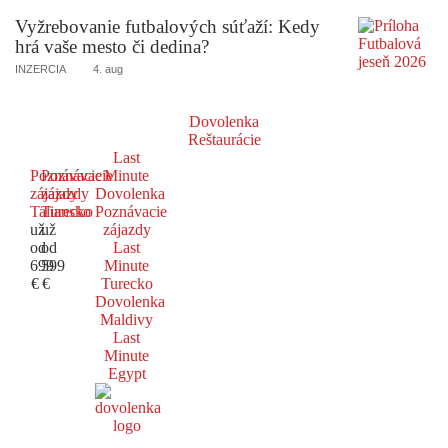
Vyžrebovanie futbalových súťaží: Kedy
hrá vaše mesto či dedina?
INZERCIA
4. aug
Dovolenka
Reštaurácie
Last
Poznávacie
Poznávacie
Minute
zájazdy
zájazdy
Dovolenka
Taliansko
Turecko
Poznávacie
už
už
zájazdy
od
od
Last
699
599
Minute
€
€
Turecko
Dovolenka
Maldivy
Last
Minute
Egypt