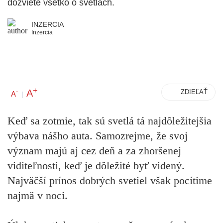
dozviete všetko o svetlách.
INZERCIA
Inzercia
+
A
-
ZDIEĽAŤ
A
|
Keď sa zotmie, tak sú svetlá tá najdôležitejšia
výbava nášho auta. Samozrejme, že svoj
význam majú aj cez deň a za zhoršenej
viditeľnosti, keď je dôležité byť videný.
Najväčší prínos dobrých svetiel však pocítime
najmä v noci.