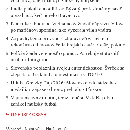
celá ulica, oheň mal byť založený úmyselne
Ľudia plakali a modlili sa: Bývalý profesionálny hasič
2
opísal noc, keď horelo Braväcovo
Pamiatkari budú od Vietnamcov žiadať nápravu. Vdova
3
po mafiánovi spomína, ako vyzerala vila zvnútra
Za pochybenia pri výbere zhotoviteľov šiestich
4
rekonštrukcií mostov čelia krajskí cestári ďalšej pokute
Polícia žiada verejnosť o pomoc. Potrebuje stotožniť
5
osobu z fotografie
Slovensko pobláznila svojou autentickosťou. Švrček sa
6
zlepšila o 9 sekúnd a umiestnila sa v TOP 10
Hlinka Gretzky Cup 2026: Slovensko odchádza bez
7
medailí, v zápase o bronz prehralo s Fínskom
V júni oslavovali titul, teraz končia. V ďalšej obci
8
zanikol mužský futbal
PARTNERSKÝ OBSAH
Najnovšie
Najčítanejšie
Vybrané