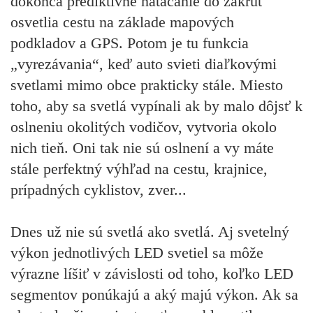
dokonca prediktívne natáčanie do zákrut
osvetlia cestu na základe mapových
podkladov a GPS. Potom je tu funkcia
„vyrezávania“, keď auto svieti diaľkovými
svetlami mimo obce prakticky stále. Miesto
toho, aby sa svetlá vypínali ak by malo dôjsť k
oslneniu okolitých vodičov, vytvoria okolo
nich tieň. Oni tak nie sú oslnení a vy máte
stále perfektný výhľad na cestu, krajnice,
prípadných cyklistov, zver...
Dnes už nie sú svetlá ako svetlá. Aj svetelný
výkon jednotlivých LED svetiel sa môže
výrazne líšiť v závislosti od toho, koľko LED
segmentov ponúkajú a aký majú výkon. Ak sa