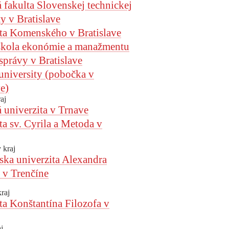
 fakulta Slovenskej technickej
ty v Bratislave
ta Komenského v Bratislave
škola ekonómie a manažmentu
 správy v Bratislave
niversity (pobočka v
ve)
aj
 univerzita v Trnave
ta sv. Cyrila a Metoda v
 kraj
ska univerzita Alexandra
 v Trenčíne
kraj
ta Konštantína Filozofa v
j