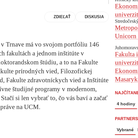
Ekonomic
univerzi
ZDIEĽAŤ
DISKUSIA
Stredočeský
Metropol
Unicorn 
a v Trnave má vo svojom portfóliu 146
Juhomoravs
h fakultách a jednom inštitúte v
Fakulta 
oktorandskom štúdiu, a to na Fakulte
univerzi
Ekonomic
ulte prírodných vied, Filozofickej
Masaryko
d, Fakulte zdravotníckych vied a Inštitúte
ívne študijné programy v modernom,
NAJČÍTAN
tačí si len vybrať to, čo vás baví a začať
4 hodiny
i práve na UCM.
PARTNERS
Vybrané