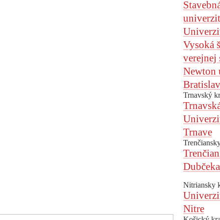
Stavebná
univerzi
Univerzi
Vysoká 
verejnej
Newton u
Bratisla
Trnavský kr
Trnavská
Univerzi
Trnave
Trenčiansky
Trenčian
Dubčeka
Nitriansky 
Univerzi
Nitre
Košický kra