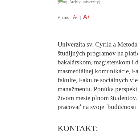
(zdroj: Archív univerzity)
A
+
A
Písmo:
-
|
Univerzita sv. Cyrila a Metod
študijných programov na piatic
bakalárskom, magisterskom i d
masmediálnej komunikácie, Fak
fakulte, Fakulte sociálnych vie
manažmentu. Ponúka perspekt
živom meste plnom študentov. S
pracovať na svojej budúcnost
KONTAKT: