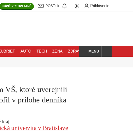
Prihlásenie
POST.sk
KÚPIŤ
PREDPLATNÉ
MENU
EUBRIEF
AUTO
TECH
ŽENA
ZDRAVIE
BLOG
HĽADAJ
 VŠ, ktoré uverejnili
ofil v prílohe denníka
 kraj
ká univerzita v Bratislave