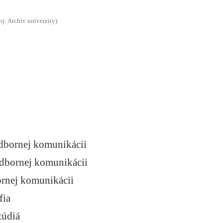
oj: Archív univerzity)
odbornej komunikácii
odbornej komunikácii
ornej komunikácii
fia
túdiá