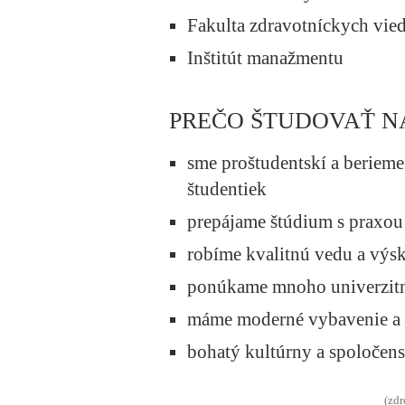
Fakulta zdravotníckych vie
Inštitút manažmentu
PREČO ŠTUDOVAŤ N
sme proštudentskí a berieme
študentiek
prepájame štúdium s praxou
robíme kvalitnú vedu a vý
ponúkame mnoho univerzitn
máme moderné vybavenie a š
bohatý kultúrny a spoločens
(zdr