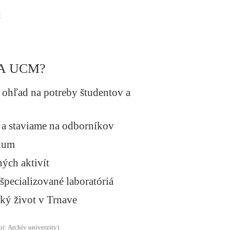
d
A UCM?
 ohľad na potreby študentov a
 a staviame na odborníkov
skum
ých aktivít
pecializované laboratóriá
ký život v Trnave
oj: Archív univerzity)