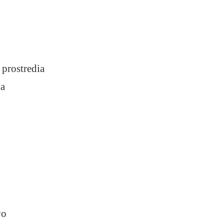
prostredia
ia
vo