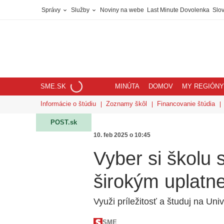
Správy
Služby
Noviny na webe
Last Minute Dovolenka
Slov
SME.SK
MINÚTA
DOMOV
MY REGIÓNY
Informácie o štúdiu
Zoznamy škôl
Financovanie štúdia
POST.sk
10. feb 2025 o 10:45
Vyber si školu
širokým uplatn
Využi príležitosť a študuj na Uni
SME