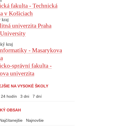
ká fakulta - Technická
ta v Košiciach
 kraj
itná univerzita Praha
University
ký kraj
informatiky - Masarykova
ta
ko-správní fakulta -
va univerzita
EJŠIE NA VYSOKÉ ŠKOLY
24 hodín
3 dni
7 dní
KÝ OBSAH
Najčítanejšie
Najnovšie