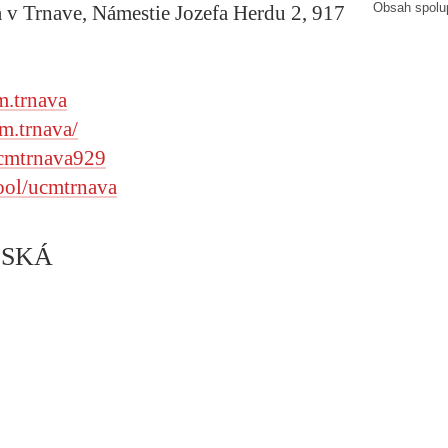
Obsah spolu
a v Trnave, Námestie Jozefa Herdu 2, 917
m.trnava
m.trnava/
cmtrnava929
ool/ucmtrnava
ISKÁ