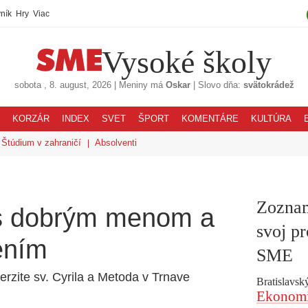
ník
Hry
Viac
Vysoké školy
sobota
, 8. august, 2026
|
Meniny má
Oskar
|
Slovo dňa:
svätokrádež
KORZÁR
INDEX
SVET
ŠPORT
KOMENTÁRE
KULTÚRA
Štúdium v zahraničí
Absolventi
Zoznam
 s dobrým menom a
svoj pr
ením
SME
verzite sv. Cyrila a Metoda v Trnave
Bratislavský
Ekonomic