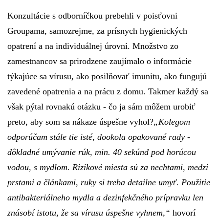
Konzultácie s odborníčkou prebehli v poisťovni
Groupama, samozrejme, za prísnych hygienických
opatrení a na individuálnej úrovni. Množstvo zo
zamestnancov sa prirodzene zaujímalo o informácie
týkajúce sa vírusu, ako posilňovať imunitu, ako fungujú
zavedené opatrenia a na prácu z domu. Takmer každý sa
však pýtal rovnakú otázku - čo ja sám môžem urobiť
preto, aby som sa nákaze úspešne vyhol?
„Kolegom
odporúčam stále tie isté, dookola opakované rady -
dôkladné umývanie rúk, min. 40 sekúnd pod horúcou
vodou, s mydlom. Rizikové miesta sú za nechtami, medzi
prstami a článkami, ruky si treba detailne umyť. Použitie
antibakteriálneho mydla a dezinfekčného prípravku len
znásobí istotu, že sa vírusu úspešne vyhnem,“
hovorí