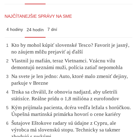
NAJČÍTANEJŠIE SPRÁVY NA SME
4 hodiny
7 dní
24 hodín
Kto by mohol kúpiť slovenské Tesco? Favorit je jasný,
1
no záujem môžu prejaviť aj ďalší
Vlastnil ju mafián, teraz Vietnamci. Vzácnu vilu
2
demontujú neznámi muži, polícia zatiaľ nepomohla
Na svete je len jedno: Auto, ktoré malo zmeniť dejiny,
3
parkuje v Brezne
Trnka sa chválil, že obnovia nadjazd, aby ušetrili
4
státisíce. Reálne prídu o 1,8 milióna z eurofondov
Kým prijímala pacienta, dcéra vedľa ležala s horúčkou.
5
Úspešná martinská primárka hovorí o cene kariéry
Šutajove Eštokove radary sú údajne z Cypru, ale
6
výrobca má slovenskú stopu. Technicky sa takmer
zhodujú s ruskými