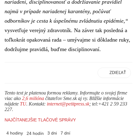
nariadení, disciplinovanosť a dodržiavanie pravidiel
najmä v prípade nariadenej karantény, počúvať
odborníkov je cesta k úspešnému zvládnutiu epidémie,“
vysvetľuje verejný zdravotník. Na záver tak posledná a
toľkokrát opakovaná rada – umývajme si dôkladne ruky,
dodržujme pravidlá, buďme disciplinovaní.
ZDIEĽAŤ
Tento text je platenou formou reklamy. Informujte o svojej firme
viac ako
2,6 milióna
čitateľov Sme.sk aj vy. Bližšie informácie
nájdete
TU
. Kontakt:
internet@petitpress.sk
; tel:+421 2 59 233
227.
NAJČÍTANEJŠIE TLAČOVÉ SPRÁVY
4 hodiny
3 dni
7 dní
24 hodín