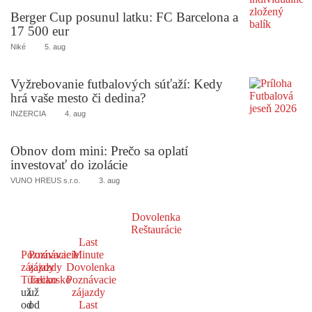
Berger Cup posunul latku: FC Barcelona a
17 500 eur
Niké
5. aug
Vyžrebovanie futbalových súťaží: Kedy
hrá vaše mesto či dedina?
INZERCIA
4. aug
Obnov dom mini: Prečo sa oplatí
investovať do izolácie
VUNO HREUS s.r.o.
3. aug
Dovolenka
Reštaurácie
Last
Poznávacie
Poznávacie
Minute
zájazdy
zájazdy
Dovolenka
Turecko
Taliansko
Poznávacie
už
už
zájazdy
od
od
Last