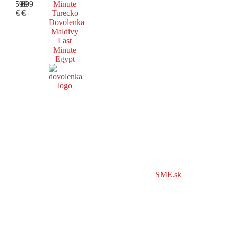
599
699
Minute
€
€
Turecko
Dovolenka
Maldivy
Last
Minute
Egypt
SME.sk