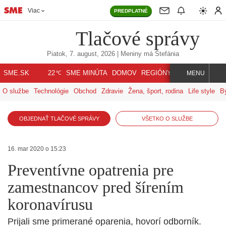
Viac
PREDPLATNÉ
Tlačové správy
Piatok, 7. august, 2026
| Meniny má
Štefánia
℃
SME.SK
SME MINÚTA
DOMOV
REGIÓNY
INDEX
SVET
22
MENU
O službe
Technológie
Obchod
Zdravie
Žena, šport, rodina
Life style
B
OBJEDNAŤ TLAČOVÉ SPRÁVY
VŠETKO O SLUŽBE
16. mar 2020 o 15:23
Preventívne opatrenia pre
zamestnancov pred šírením
koronavírusu
Prijali sme primerané oparenia, hovorí odborník.