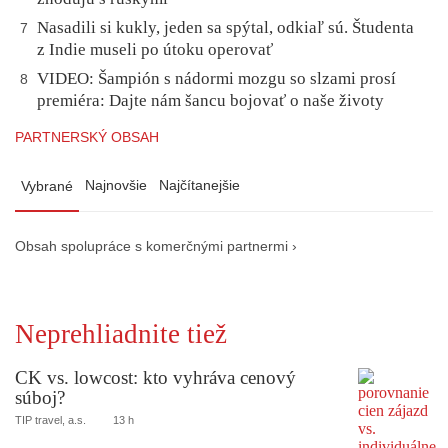
Nasadili si kukly, jeden sa spýtal, odkiaľ sú. Študenta
7
z Indie museli po útoku operovať
VIDEO: Šampión s nádormi mozgu so slzami prosí
8
premiéra: Dajte nám šancu bojovať o naše životy
PARTNERSKÝ OBSAH
Najnovšie
Najčítanejšie
Vybrané
Obsah spolupráce s komerčnými partnermi ›
Neprehliadnite tiež
CK vs. lowcost: kto vyhráva cenový
súboj?
TIP travel, a.s.
13 h