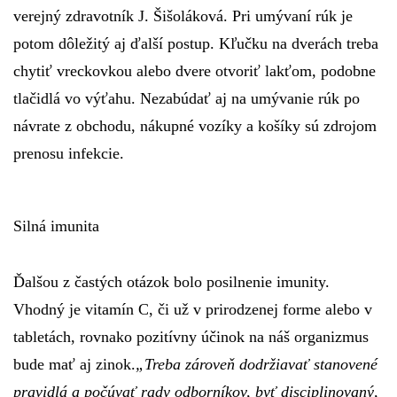
verejný zdravotník J. Šišoláková. Pri umývaní rúk je
potom dôležitý aj ďalší postup. Kľučku na dverách treba
chytiť vreckovkou alebo dvere otvoriť lakťom, podobne
tlačidlá vo výťahu. Nezabúdať aj na umývanie rúk po
návrate z obchodu, nákupné vozíky a košíky sú zdrojom
prenosu infekcie.
Silná imunita
Ďalšou z častých otázok bolo posilnenie imunity.
Vhodný je vitamín C, či už v prirodzenej forme alebo v
tabletách, rovnako pozitívny účinok na náš organizmus
bude mať aj zinok.
„Treba zároveň dodržiavať stanovené
pravidlá a počúvať rady odborníkov, byť disciplinovaný,