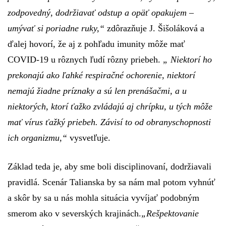
zodpovedný, dodržiavať odstup a opäť opakujem –
umývať si poriadne ruky,“
zdôrazňuje J. Šišoláková a
ďalej hovorí, že aj z pohľadu imunity môže mať
COVID-19 u rôznych ľudí rôzny priebeh.
„ Niektorí ho
prekonajú ako ľahké respiračné ochorenie, niektorí
nemajú žiadne príznaky a sú len prenášačmi, a u
niektorých, ktorí ťažko zvládajú aj chrípku, u tých môže
mať vírus ťažký priebeh. Závisí to od obranyschopnosti
ich organizmu,“
vysvetľuje.
Základ teda je, aby sme boli disciplinovaní, dodržiavali
pravidlá. Scenár Talianska by sa nám mal potom vyhnúť
a skôr by sa u nás mohla situácia vyvíjať podobným
smerom ako v severských krajinách.
„Rešpektovanie