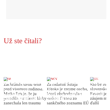
Už ste čítali?
ŽENA
DOMOV
INDEX
Zachránila samu seba
Za radarmi Šutaja
Kto by moh
pred vlastnou rodinou.
Eštoka je zrejme osoba,
slovenské 
Matka ľutuje, že ju
ktorá obchodovala s
Favorit je 
porodila, namiesto lásky
ruskou firmou zo
záujem môž
zanechala len traumu
sankčného zoznamu EÚ
ďalší