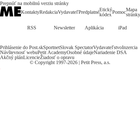
Prepnúť na mobilnú verziu stránky
Etický
Mapa
Kontakty
Redakcia
Vydavateľ
Predplatné
Pomoc
kódex
stránk
RSS
Newsletter
Aplikácia
iPad
Prihlásenie do Post.sk
Sportnet
Slovak Spectator
Vydavateľstvo
Inzercia
Návštevnosť webu
Petit Academy
Osobné údaje
Nariadenie DSA
Akčný plán
Licencie
Žiadosť o opravu
©
Copyright
1997-2026 | Petit Press, a.s.