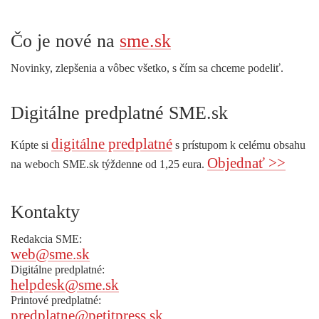
Čo je nové na
sme.sk
Novinky, zlepšenia a vôbec všetko, s čím sa chceme podeliť.
Digitálne predplatné SME.sk
digitálne predplatné
Kúpte si
s prístupom k celému obsahu
Objednať >>
na weboch SME.sk týždenne od 1,25 eura.
Kontakty
Redakcia SME:
web@sme.sk
Digitálne predplatné:
helpdesk@sme.sk
Printové predplatné:
predplatne@petitpress.sk