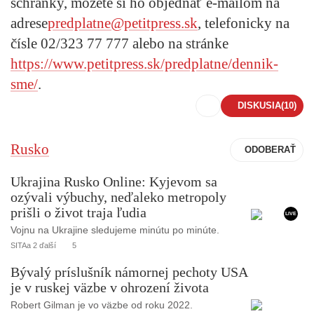
schránky, môžete si ho objednať e-mailom na
adrese
predplatne@petitpress.sk
,
telefonicky na
čísle
02/323 77 777
alebo na stránke
https://www.petitpress.sk/predplatne/dennik-
sme/
.
DISKUSIA
(10)
Rusko
Ukrajina Rusko Online: Kyjevom sa
ozývali výbuchy, neďaleko metropoly
prišli o život traja ľudia
LIVE
Vojnu na Ukrajine sledujeme minútu po minúte.
SITAa 2 ďalší
5
Bývalý príslušník námornej pechoty USA
je v ruskej väzbe v ohrození života
Robert Gilman je vo väzbe od roku 2022.