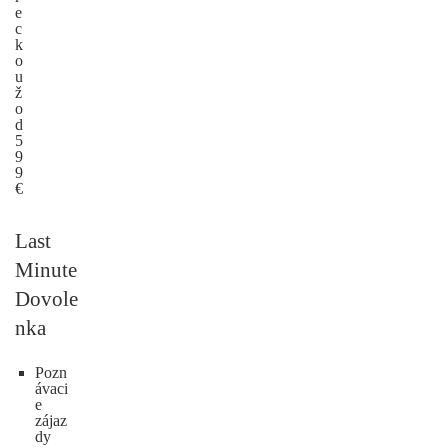
e
c
k
o
u
ž
o
d
5
9
9
€
Last
Minute
Dovole
nka
Pozn
ávaci
e
zájaz
dy