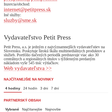
Inzercia/obchod:
internet@petitpress.sk
Iné služby:
sluzby@sme.sk
Vydavateľstvo Petit Press
Petit Press, a.s. je jedným z najvýznamnejších vydavateľstiev na
Slovensku. Poskytuje širokú škálu multimediálnych produktov a
služieb. Portfólio tlačených periodík predstavuje viac ako 30
centrálnych a regionálnych titulov s týždenným predaným
nákladom vyše 545 tisíc výtlačkov.
Web vydavateľstva >>
NAJČÍTANEJŠIE NA NOVINKY
4 hodiny
24 hodín
3 dni
7 dní
PARTNERSKÝ OBSAH
Vybrané
Najčítanejšie
Najnovšie