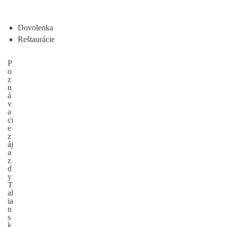
Dovolenka
Reštaurácie
P
o
z
n
á
v
a
ci
e
z
áj
a
z
d
y
T
al
ia
n
s
k