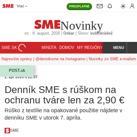
Viac
PREDPLATNÉ
Novinky
so
, 8. august, 2026
|
Oskar
|
Slovo:
svätokrádež
SME.SK
MINÚTA
DOMOV
MY REGIÓNY
KORZÁR
MENU
INDEX
HĽADAJ
Najnovšie správy
@denniksme na Instagrame
Novinky zo SME e-mailom
POST.sk
2. apr 2020 o 22:07
Denník SME s rúškom na
ochranu tváre len za 2,90 €
Rúško z textílie na opakované použitie nájdete v
denníku SME v utorok 7. apríla.
SME