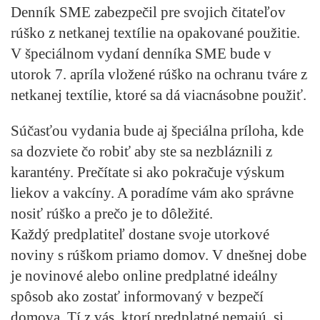
Denník SME zabezpečil pre svojich čitateľov
rúško z netkanej textílie na opakované použitie.
V špeciálnom vydaní denníka SME bude v
utorok 7. apríla vložené rúško na ochranu tváre z
netkanej textílie, ktoré sa dá viacnásobne použiť.
Súčasťou vydania bude aj špeciálna príloha, kde
sa dozviete čo robiť aby ste sa nezbláznili z
karantény. Prečítate si ako pokračuje výskum
liekov a vakcíny. A poradíme vám ako správne
nosiť rúško a prečo je to dôležité.
Každý predplatiteľ dostane svoje utorkové
noviny s rúškom priamo domov. V dnešnej dobe
je novinové alebo online predplatné ideálny
spôsob ako zostať informovaný v bezpečí
domova. Tí z vás, ktorí predplatné nemajú, si