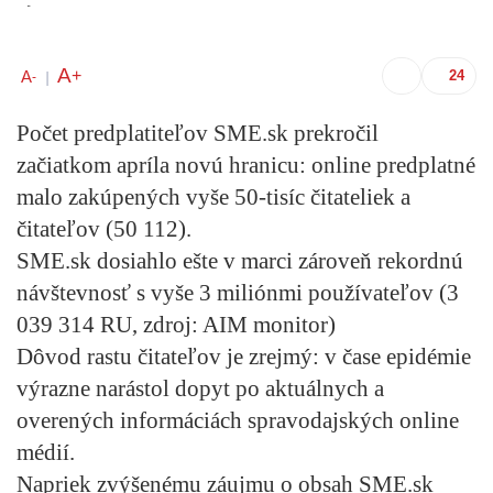
A
+
A
-
|
Počet predplatiteľov SME.sk prekročil
začiatkom apríla novú hranicu:
online predplatné
malo zakúpených vyše 50-tisíc
čitateliek a
čitateľov (50 112).
SME.sk dosiahlo ešte v marci zároveň
rekordnú
návštevnosť s vyše 3 miliónmi používateľov
(3
039 314 RU, zdroj: AIM monitor)
Dôvod rastu čitateľov je zrejmý: v čase epidémie
výrazne narástol dopyt po aktuálnych a
overených informáciách spravodajských online
médií.
Napriek zvýšenému záujmu o obsah SME.sk