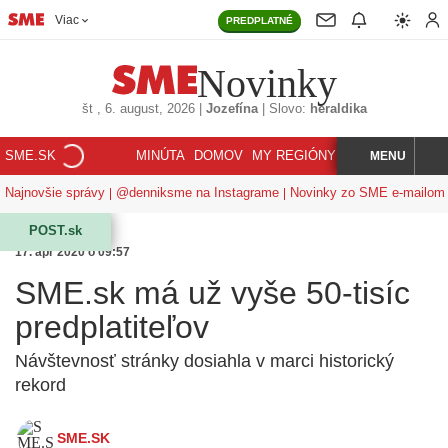
Viac
PREDPLATNÉ
Novinky
št
, 6. august, 2026
|
Jozefína
|
Slovo:
heraldika
SME.SK
MINÚTA
DOMOV
MY REGIÓNY
KORZÁR
MENU
INDEX
HĽADAJ
Najnovšie správy
@denniksme na Instagrame
Novinky zo SME e-mailom
POST.sk
17. apr 2020 o 09:57
SME.sk má už vyše 50-tisíc
predplatiteľov
Návštevnosť stránky dosiahla v marci historický
rekord
SME.SK