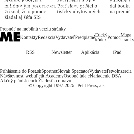
reštitúcie dostal k
začal šetriť a trh v
guľkami do
miliónovým pozemkom.
Bratislave prišiel o
dal bodku 
Priznal, že o pomoc
tisícky ubytovaných
na premiér
žiadal aj šéfa SIS
Prepnúť na mobilnú verziu stránky
Etický
Mapa
Kontakty
Redakcia
Vydavateľ
Predplatné
Pomoc
kódex
stránk
RSS
Newsletter
Aplikácia
iPad
Prihlásenie do Post.sk
Sportnet
Slovak Spectator
Vydavateľstvo
Inzercia
Návštevnosť webu
Petit Academy
Osobné údaje
Nariadenie DSA
Akčný plán
Licencie
Žiadosť o opravu
©
Copyright
1997-2026 | Petit Press, a.s.