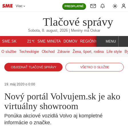
Viac
PREDPLATNÉ
Tlačové správy
Sobota, 8. august, 2026
| Meniny má
Oskar
℃
SME.SK
SME MINÚTA
DOMOV
REGIÓNY
INDEX
SVET
21
MENU
O službe
Technológie
Obchod
Zdravie
Žena, šport, rodina
Life style
B
OBJEDNAŤ TLAČOVÉ SPRÁVY
VŠETKO O SLUŽBE
19. máj 2020 o 0:00
Nový portál Volvujem.sk je ako
virtuálny showroom
Ponúka akciové vozidlá Volvo aj kompletné
informácie o značke.