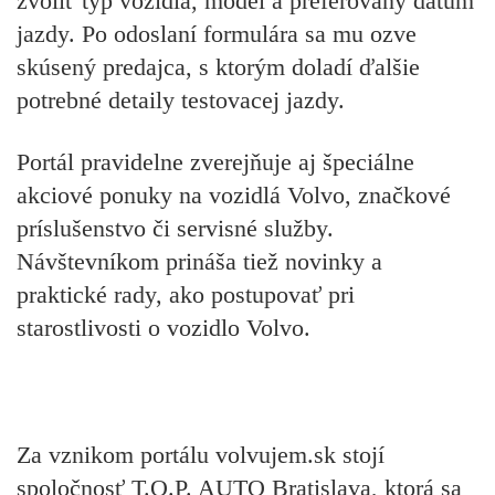
zvoliť typ vozidla, model a preferovaný dátum
jazdy. Po odoslaní formulára sa mu ozve
skúsený predajca, s ktorým doladí ďalšie
potrebné detaily testovacej jazdy.
Portál pravidelne zverejňuje aj špeciálne
akciové ponuky na vozidlá Volvo, značkové
príslušenstvo či servisné služby.
Návštevníkom prináša tiež novinky a
praktické rady, ako postupovať pri
starostlivosti o vozidlo Volvo.
Za vznikom portálu volvujem.sk stojí
spoločnosť T.O.P. AUTO Bratislava, ktorá sa