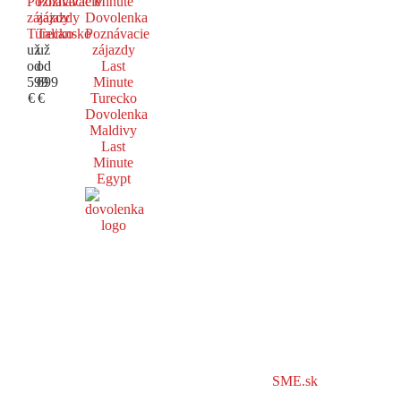
Poznávacie
Poznávacie
Minute
zájazdy
zájazdy
Dovolenka
Turecko
Taliansko
Poznávacie
už
už
zájazdy
od
od
Last
599
699
Minute
€
€
Turecko
Dovolenka
Maldivy
Last
Minute
Egypt
SME.sk