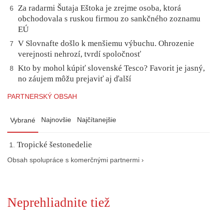
Za radarmi Šutaja Eštoka je zrejme osoba, ktorá
6
obchodovala s ruskou firmou zo sankčného zoznamu
EÚ
V Slovnafte došlo k menšiemu výbuchu. Ohrozenie
7
verejnosti nehrozí, tvrdí spoločnosť
Kto by mohol kúpiť slovenské Tesco? Favorit je jasný,
8
no záujem môžu prejaviť aj ďalší
PARTNERSKÝ OBSAH
Najnovšie
Najčítanejšie
Vybrané
Tropické šestonedelie
Obsah spolupráce s komerčnými partnermi ›
Neprehliadnite tiež