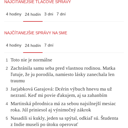
NAJČÍTANEJŠIE TLAČOVÉ SPRÁVY
4 hodiny
3 dni
7 dní
24 hodín
NAJČÍTANEJŠIE SPRÁVY NA SME
4 hodiny
7 dní
24 hodín
Toto nie je normálne
1
Zachránila samu seba pred vlastnou rodinou. Matka
2
ľutuje, že ju porodila, namiesto lásky zanechala len
traumu
Jarjabková Garajová: Dcérin výbuch hnevu ma už
3
nezraní. Keď mi povie ďakujem, aj sa zahanbím
Martinská pôrodnica má za sebou najsilnejší mesiac
4
roka. Júl priniesol aj výnimočný zákrok
Nasadili si kukly, jeden sa spýtal, odkiaľ sú. Študenta
5
z Indie museli po útoku operovať