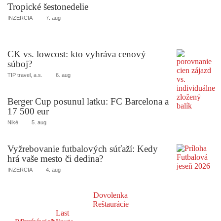
Tropické šestonedelie
INZERCIA
7. aug
CK vs. lowcost: kto vyhráva cenový
súboj?
TIP travel, a.s.
6. aug
Berger Cup posunul latku: FC Barcelona a
17 500 eur
Niké
5. aug
Vyžrebovanie futbalových súťaží: Kedy
hrá vaše mesto či dedina?
INZERCIA
4. aug
Dovolenka
Reštaurácie
Last